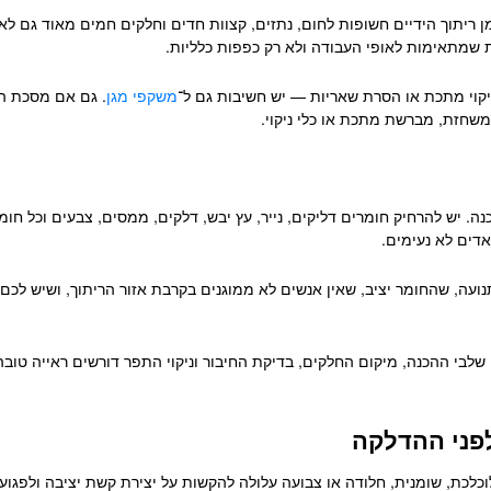
ן ריתוך הידיים חשופות לחום, נתזים, קצוות חדים וחלקים חמים מאוד גם ל
 שמתאימות לאופי העבודה ולא רק כפפות כלליות.
קוי מתכת או הסרת שאריות — יש חשיבות גם ל־
משקפי מגן
. גם אם מסכת הר
משחזת, מברשת מתכת או כלי ניקוי.
. יש להרחיק חומרים דליקים, נייר, עץ יבש, דלקים, ממסים, צבעים וכל חומר
דים לא נעימים.
עה, שהחומר יציב, שאין אנשים לא ממוגנים בקרבת אזור הריתוך, ושיש לכם 
י ההכנה, מיקום החלקים, בדיקת החיבור וניקוי התפר דורשים ראייה טובה.
לפני ההדלקה
כת, שומנית, חלודה או צבועה עלולה להקשות על יצירת קשת יציבה ולפגוע ב