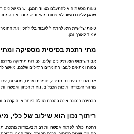
טעות נוספת היא להתעלם מציוד המגן. יש מי שקונים רת
שמגן עליכם חשוב לא פחות מהציוד שמחבר את המתכת
טעות שלישית היא להתחיל לעבוד בלי להכין את החומר. ר
עמיד לאורך זמן.
מתי רתכת בסיסית מספיקה ומתי צ
אם השימוש הוא תיקונים קלים, עבודות תחזוקה מזדמנות,
בטוח ומתאים לעובי החומרים הרגילים שלכם, מאשר ל
אם מדובר בעבודה תדירה, חומרים עבים, מסגרות, עבודו
מחזור העבודה, איכות הכבלים, נוחות הכיוון ואפשרויות
הבחירה הנכונה אינה בהכרח הזולה ביותר או היקרה ב
ריתוך נכון הוא שילוב של כלי, מי
רתכת יכולה לפתוח אפשרויות רבות בעבודות מתכת, תיקונ
פתח סרגל נגישות
החומר, שיטת הריתוך, הכנת החומר, ציוד המגן וסביב