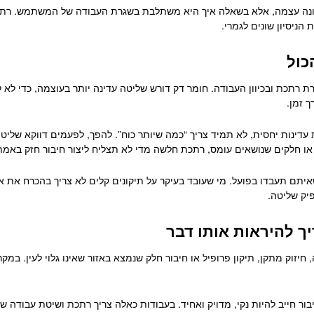
ונה עצמה, אלא בשאלה איך היא משתלבת בשגרת העבודה של המשתמש. רתכת
ניסיון שונים לגמרי.
כול
רתכת ובכיוון העבודה. חומר דק דורש שליטה עדינה יותר בעוצמה, כדי לא ליצ
ך זמן.
 עדינות יחסית, לא תמיד צריך “כמה שיותר כוח”. להפך, לפעמים דווקא שלי
 או חלקים שנושאים עומס, רתכת חלשה מדי לא תצליח ליצור חיבור חזק באמת
איתם תעבדו בפועל. מי שעובד בעיקר על תיקונים קלים לא צריך בהכרח את 
יק שליטה.
יך להיראות אותו דבר
יזוק מתקן, תיקון פרופיל או חיבור חלק שנמצא באזור שאינו גלוי לעין. במקר
יבור חייב להיות נקי, מדויק ואחיד. בעבודות כאלה צריך רתכת ושיטת עבודה 