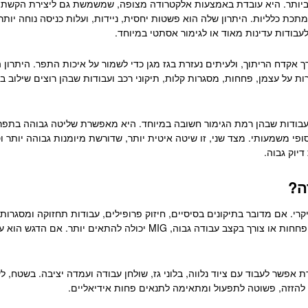
ביותר. היא עובדת באמצעות אלקטרודה מצופה, שמשמשת גם ליצירת הקשת ה
מתכת כלליות. היתרון שלה הוא פשטות יחסית, ניידות, ועלות כניסה נוחה יו
עבודות עדינות מאוד או לגימור אסתטי במיוחד.
יף דרך אקדח הריתוך, ולעיתים נעזרת בגז מגן כדי לשמור על איכות התפר. היתר
על עצמן, פחחות, מסגרות קלות, תיקוני רכב ועבודות שבהן רוצים שילוב בין
אימה לעבודות שבהן רמת הגימור חשובה במיוחד. היא מאפשרת שליטה גבוהה בתפ
יוק גבוה.
ה?
רי. אם מדובר בתיקונים בסיסיים, חיזוק פרופילים, עבודות תחזוקה ומסגרות 
שר לעבוד עם ציוד נלווה, בלוני גז, שולחן עבודה ועמדה יציבה. בשטח, לע
 להזזה, פשוטה לתפעול ומתאימה לתנאים פחות אידיאליים.