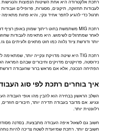
רתכת אלקטרודה היא אחת השיטות הנפוצות והנגישות 
לעבודות תחזוקה, תיקונים, מסגרות, פרופילים ועבודות 
תרגול כדי להגיע לתפר אחיד ונקי, והיא פחות מתאימה ל
רתכת MIG משתמשת בחוט ריתוך שמוזן באופן רצ
לאחר שמתרגלים לשימוש. היא מתאימה לעבודות שחוזרות 
יותר ודורשת ציוד נלווה כמו חוט מתאים ולעיתים גם גז.
רתכת TIG היא שיטה מדויקת ונקייה יותר, שמת
הפתיחה הנכונה, אלא אם מראש ברור שהעבודה דורשת ד
איך בוחרים רתכת לפי סוג העבוד
השלב הראשון בבחירה הוא להבין מהו אופי העבודה העיק
רלוונטית יותר.
חשוב גם לשאול איפה העבודה מתבצעת. בסדנה מסודרת אפ
חשובים יותר. רתכת שמיועדת לשטח צריכה להיות נוחה