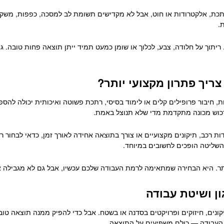
כת, אלקטרודות או חוט, אבל לא מקדישים תשומת לב למסכה, כפפות, משקפי מ
.
יתוך על חלודה, צבע, לכלוך או שומן כמעט תמיד ייתן תוצאה פחות טובה. גם
ריך פתרון מקצועי יותר?
 חיבור פרופילים קלים או לימוד בסיסי, רתכת פשוטה ואיכותית יכולה להספי
רכוש מכונה מתקדמת מדי שלא תנוצל באמת.
ת רכב, תיקונים מקצועיים או צורך בתוצאה אחידה לאורך זמן, כדאי לבחור 
 השליטה הופכים לחשובים במיוחד.
יותר. היא הבחירה שמתאימה לרמת העבודה שלכם עכשיו, אבל גם לא מגבילה
גון ושיטת עבודה
ים, חיזוקים ופרויקטים בסדנה או בשטח. אבל כדי להפיק ממנה תוצאה טובה, צ
ת העבודה — כולם משפיעים על התוצאה.