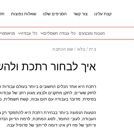
חזרה למעלה
Skip to Conten
קצת עלינו
צור קשר
הסניפים שלנו
שאלות נפוצות
תקנ
הטבות ומבצעים
כלי עבודה חשמליים
כלי עבודה
פניאומטי
בית
/
בלוג
/ שם הכתבה
איך לבחור רתכת ולה
רתכת היא אחד הכלים החשובים ביותר בעולם עבודות המ
לחזק שערים, לתקן מתקנים ולבצע מגוון רחב של עבודות
בסיסית. מדובר בעבודה עם חום גבוה, קשת חשמלית, ניצו
הטעות הנפוצה ביותר בבחירת רתכת היא להתמקד רק ב
העבודה, לעובי החומר, לסוג המתכת, לרמת הדיוק הנד
וריתוך של פח דק אינו דומה לריתוך של פרופיל עבה.