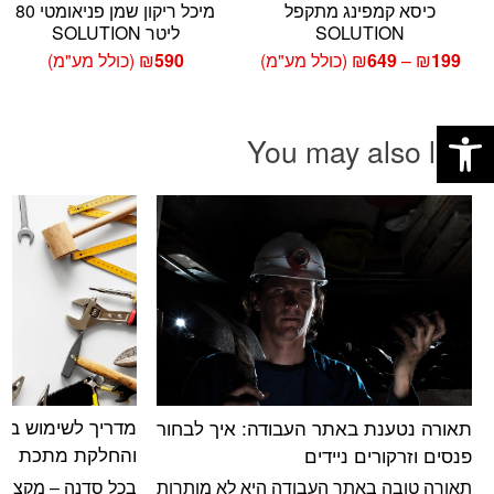
כיסא קמפינג מתקפל
מיכל ריקון שמן פניאומטי 80
SOLUTION
ליטר SOLUTION
טווח
199
₪
–
649
₪
(כולל מע"מ)
590
₪
(כולל מע"מ)
מחירים:
פתח סרגל נגישות
עד
You may also like
מדריך לשימוש בדרן
תאורה נטענת באתר העבודה: איך לבחור
והחלקת מתכת וע
פנסים וזרקורים ניידים
בכל סדנה – מקצועי
תאורה טובה באתר העבודה היא לא מותרות