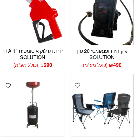
ג’ק הידרופנאומטי 20 טון
ידית תדלוק אוטומטית 1″ 11A
SOLUTION
SOLUTION
490
₪
(כולל מע"מ)
290
₪
(כולל מע"מ)
hlist
Add wishlist