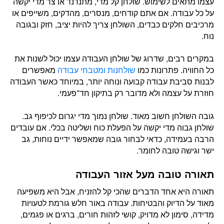
עצמו מתאים לשימוש. שולחן קל מדי, מתנדנד או צר מדי יקשה
על כל עבודה. אם אתם קודחים, מנסרים, מהדקים, משייפים או
מרכיבים חלקים כבדים, השולחן צריך להיות יציב, חזק ובגובה
נוח.
במקרים רבים, שדרוג של שולחן העבודה עצמו יכול לשנות את
כל החוויה. פתרונות כמו
שולחנות ומטבחי עבודה
מאפשרים
לבנות סביבת עבודה קבועה ונוחה יותר, במיוחד כאשר העבודה
חוזרת על עצמה ולא מדובר רק בתיקון חד־פעמי.
גובה השולחן חשוב מאוד. שולחן נמוך מדי יגרום לכיפוף גב.
שולחן גבוה מדי יקשה על הפעלת כוח ושליטה בכלי. אם עובדים
הרבה בעמידה, כדאי לבחור גובה שמאפשר ידיים נוחות, גב
ישר וגישה טובה לחומר.
תאורה טובה מעל אזור העבודה
תאורה היא אחד הדברים שהכי קל להזניח, אבל היא משפיעה
מאוד על הדיוק והבטיחות. עבודה באור חלש גורמת לטעויות
מדידה, סימון לא מדויק, קושי לזהות חורים, ברגים או פגמים,