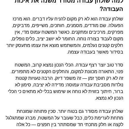
למה שולחן עבודה מסודר משנה את איכות
העבודה?
שולחן עבודה הוא לא רק מקום להניח עליו דברים. הוא מרכז
הפעולה. שם מודדים, מסמנים, חותכים, משייפים, מדביקים,
מפרקים, מרכיבים ומתקנים. כאשר המשטח עמוס מדי, אין
מקום לעבוד בצורה נוחה. החומר לא יושב יציב, כלים נופלים,
חלקים קטנים נעלמים, והמשתמש מוצא את עצמו מתעסק יותר
בסידור מאשר בעבודה עצמה.
סדר טוב יוצר רצף עבודה. הכלי הנכון נמצא קרוב, המשטח
פנוי, התאורה מכוונת למקום, והחלקים הקטנים לא מתפזרים.
זה לא רק חוסך זמן — זה משפר דיוק. הרבה טעויות קטנות
נולדות מסביבת עבודה עמוסה: מדידה לא יציבה, סימון לא
ברור, חיתוך בזווית לא נוחה או שימוש בכלי לא מתאים כי הכלי
הנכון לא נמצא.
שולחן עבודה מסודר גם בטוח יותר. סכין פתוחה שמונחת
מתחת לערימת כלים, כבל שעובר על המשטח, מברג שמתגלגל
לקצה או חלק מתכתי חד שמסתתר בין חפצים — כל אלה