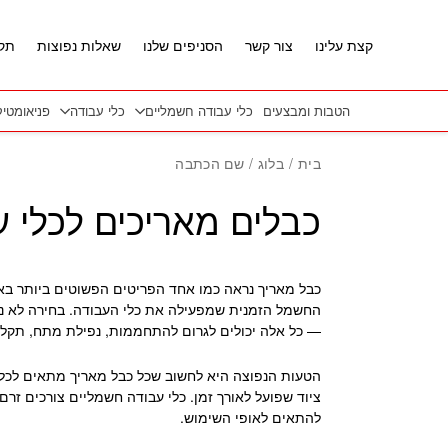
חזרה למעלה
Skip to Conten
קצת עלינו
צור קשר
הסניפים שלנו
שאלות נפוצות
תקנ
הטבות ומבצעים
כלי עבודה חשמליים
כלי עבודה
פניאומטי
בית
/
בלוג
/ שם הכתבה
כבלים מאריכים לכלי 
כבל מאריך נראה כמו אחד הפריטים הפשוטים ביותר באת
החשמל הזמנית שמפעילה את כלי העבודה. בחירה לא נכונ
— כל אלה יכולים לגרום להתחממות, נפילת מתח, תקל
הטעות הנפוצה היא לחשוב שכל כבל מאריך מתאים לכל כ
ציוד שפועל לאורך זמן. כלי עבודה חשמליים צורכים זר
להתאים לאופי השימוש.