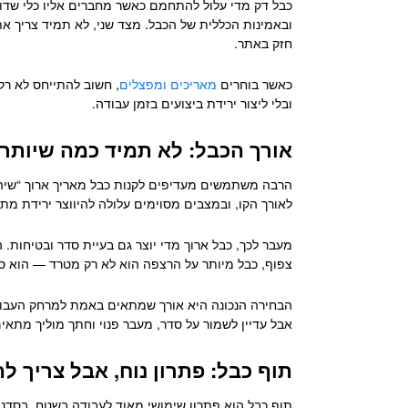
כבל דק מדי עלול להתחמם כאשר מחברים אליו כלי שדורש
ובאמינות הכללית של הכבל. מצד שני, לא תמיד צריך את
חזק באתר.
כאשר בוחרים
מאריכים ומפצלים
, חשוב להתייחס לא רק
ובלי ליצור ירידת ביצועים בזמן עבודה.
אורך הכבל: לא תמיד כמה שיותר 
הרבה משתמשים מעדיפים לקנות כבל מאריך ארוך “שיהיה 
לאורך הקו, ובמצבים מסוימים עלולה להיווצר ירידת מ
מעבר לכך, כבל ארוך מדי יוצר גם בעיית סדר ובטיחות.
צפוף, כבל מיותר על הרצפה הוא לא רק מטרד — הוא סיכ
הבחירה הנכונה היא אורך שמתאים באמת למרחק העבודה.
אבל עדיין לשמור על סדר, מעבר פנוי וחתך מוליך מתאים
תוף כבל: פתרון נוח, אבל צריך ל
תוף כבל הוא פתרון שימושי מאוד לעבודה בשטח, בסדנה