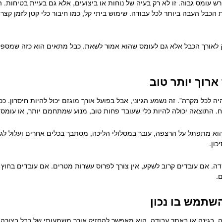
 עומס גבוה. זו לא רק בעיה של נוחות או ביצועים, אלא גם בעיית בטיחות.
 הכבל העבה ביותר לכל עבודה. שימוש ביתי קל, כמו חיבור כלי קטן לזמן קצ
 לאורך הכבל אלא גם לעומס שהוא אמור לשאת. כבל מתאים הוא כזה שמספק 
ארוך יותר טוב
לכל מקרה”. זה נשמע הגיוני, אבל בפועל אורך מוגזם יכול להיות חיסרון. כ
תח. התוצאה יכולה להיות כלי שעובד פחות טוב, מנוע שמתחמם יותר, או עומ
 הוא מתפתל על הרצפה, עובר במסלולי הליכה, מסתבך בכלים אחרים ועלול לג
ון.
 אם עובדים קרוב לשקע, אין צורך לפרוס עשרות מטרים. אם עובדים בחוץ א
.
השתמש בו נכון
, בגינה או באתר עבודה. הוא מאפשר להחזיק אורך משמעותי של כבל בצורה 