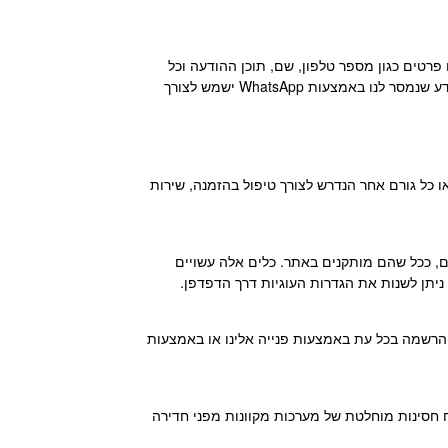
, ייתכן שיועברו אלינו פרטים כגון מספר טלפון, שם, תוכן ההודעה וכל
פרט נוסף שהמשתמש יבחר למסור. השימוש ב-WhatsApp כפוף גם למדיניות הפרטיות ותנאי השימוש של WhatsApp/Meta. המידע שנמסר לנו באמצעות WhatsApp ישמש לצורך
ו כל גורם אחר הנדרש לצורך טיפול בהזמנה, שירות
לי מדידה ופרסום כגון Google Analytics, Facebook Pixel, Google Ads או כלים דומים, ככל שהם מותקנים באתר. כלים אלה עשויים
ניתן לשנות את הגדרות העוגיות דרך הדפדפן.
 ההרשמה בכל עת באמצעות פנייה אלינו או באמצעות
 חסינות מוחלטת של מערכות מקוונות מפני חדירה