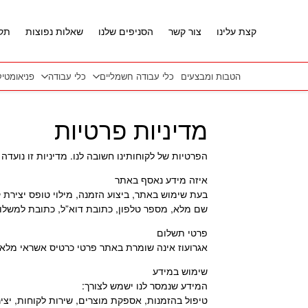
חזרה למעלה
Skip to Conten
קצת עלינו
צור קשר
הסניפים שלנו
שאלות נפוצות
תקנ
הטבות ומבצעים
כלי עבודה חשמליים
כלי עבודה
פניאומטי
מדיניות פרטיות
הפרטיות של לקוחותינו חשובה לנו. מדיניות זו נועד
איזה מידע נאסף באתר
בעת שימוש באתר, ביצוע הזמנה, מילוי טופס יצירת קשר, פנייה טלפוני
שם מלא, מספר טלפון, כתובת דוא”ל, כתובת למשלוח
פרטי תשלום
אגרועוז אינה שומרת באתר פרטי כרטיס אשראי מלא
שימוש במידע
המידע שנמסר לנו ישמש לצורך:
טיפול בהזמנות, אספקת מוצרים, שירות לקוחות, יצי