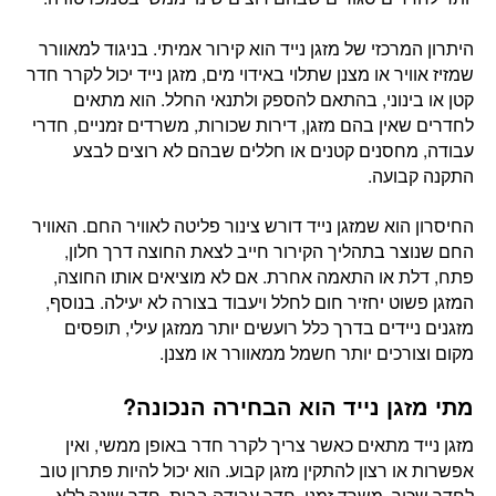
היתרון המרכזי של מזגן נייד הוא קירור אמיתי. בניגוד למאוורר
שמזיז אוויר או מצנן שתלוי באידוי מים, מזגן נייד יכול לקרר חדר
קטן או בינוני, בהתאם להספק ולתנאי החלל. הוא מתאים
לחדרים שאין בהם מזגן, דירות שכורות, משרדים זמניים, חדרי
עבודה, מחסנים קטנים או חללים שבהם לא רוצים לבצע
התקנה קבועה.
החיסרון הוא שמזגן נייד דורש צינור פליטה לאוויר החם. האוויר
החם שנוצר בתהליך הקירור חייב לצאת החוצה דרך חלון,
פתח, דלת או התאמה אחרת. אם לא מוציאים אותו החוצה,
המזגן פשוט יחזיר חום לחלל ויעבוד בצורה לא יעילה. בנוסף,
מזגנים ניידים בדרך כלל רועשים יותר ממזגן עילי, תופסים
מקום וצורכים יותר חשמל ממאוורר או מצנן.
מתי מזגן נייד הוא הבחירה הנכונה?
מזגן נייד מתאים כאשר צריך לקרר חדר באופן ממשי, ואין
אפשרות או רצון להתקין מזגן קבוע. הוא יכול להיות פתרון טוב
לחדר שכור, משרד זמני, חדר עבודה בבית, חדר שינה ללא