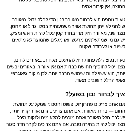
החוצה, אין קירור אמיתי.
טעות נוספת היא לבחור מאוורר קטן מדי לחלל גדול. מאוורר
שולחני לא ייתן תחושת אוויר משמעותית בסלון גדול או מחסן.
מצד שני, מאוורר חזק מדי בחדר קטן עלול להיות רועש ומציק.
יש גם מי שמתעלמים מרעש, ואז מגלים שהמוצר לא מתאים
לשינה או לעבודה שקטה.
טעות נפוצה לא פחות היא להתעלם מלחות. באזורים לחים,
מצנן יכול להוסיף תחושת כבדות אם אין אוורור. באזורים יבשים
יותר, הוא עשוי להיות שימושי הרבה יותר. לכן מיקום גיאוגרפי
ואופי החלל חשובים מאוד.
איך לבחור נכון בפועל?
אם אתם צריכים פתרון זול, פשוט וחסכוני שמקל על תחושת
החום — בחרו מאוורר. אם אתם צריכים זרם אוויר קריר יותר,
יש לכם חלל מאוורר ואתם מוכנים למלא מים ולנקות מיכל —
מצנן יכול להיות בחירה טובה. אם אתם צריכים לקרר חדר סגור
בצורה אמיתית ויש לכם אפשרות לפלוט אוויר חם החוצה —