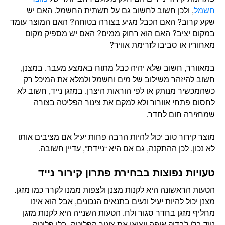
חשמל
, ולכן חשוב לחשוב גם על תשתית החשמל. האם יש
שקע קרוב? האם הכבל מגיע בצורה בטוחה? האם המוצר עומד
במקום יציב? האם הוא רחוק ממים? האם יש מספיק מקום
מאחוריו או סביבו לזרימת אוויר?
במאוורר, חשוב שלא יהיה כבל מתוח באמצע מעבר. במצנן,
חשוב להיזהר משילוב של מים וחשמל ולמלא את המיכל רק
כשהמכשיר מנותק או לפי הוראות היצרן. במזגן נייד, חשוב לא
לחסום פתחי אוורור ולא למקם את צינור הפליטה בצורה
שמחזירה חום לחדר.
מוצר קירור טוב יכול להיות הרבה פחות יעיל אם מציבים אותו
לא נכון. לכן ההתקנה, גם אם היא “ניידת”, עדיין חשובה.
טעויות נפוצות בבחירת פתרון קירור נייד
הטעות הראשונה היא לקנות מצנן ולצפות ממנו לקרר כמו מזגן.
מצנן יכול להיות יעיל ונעים בתנאים הנכונים, אבל הוא אינו
מחליף מזגן בחדר סגור ולח. הטעות השנייה היא לקנות מזגן
נייד בלי לבדוק איפה יוציאו את צינור הפליטה. בלי פליטה