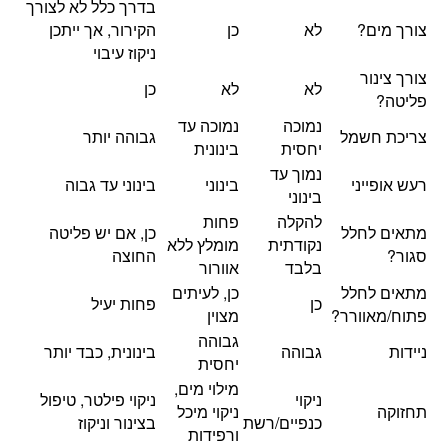
בדרך כלל לא לצורך
צורך מים?
לא
כן
הקירור, אך ייתכן
ניקוז עיבוי
צורך צינור
לא
לא
כן
פליטה?
נמוכה
נמוכה עד
צריכת חשמל
גבוהה יותר
יחסית
בינונית
נמוך עד
רעש אופייני
בינוני
בינוני עד גבוה
בינוני
להקלה
פחות
מתאים לחלל
כן, אם יש פליטה
נקודתית
מומלץ ללא
סגור?
החוצה
בלבד
אוורור
מתאים לחלל
כן, לעיתים
כן
פחות יעיל
פתוח/מאוורר?
מצוין
גבוהה
ניידות
גבוהה
בינונית, כבד יותר
יחסית
מילוי מים,
ניקוי
ניקוי פילטר, טיפול
תחזוקה
ניקוי מיכל
כנפיים/רשת
בצינור וניקוז
ורפידות