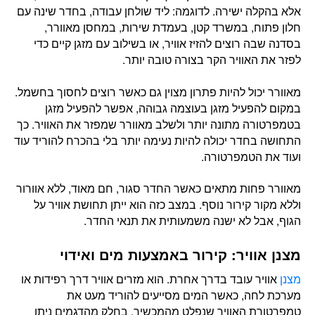
אלא בהקלה ישירה. לדוגמה: ליד שולחן עבודה, בחדר שינה עם
חלון פתוח, במשרד קטן, בעמדת שירות, במחסן מאוורר,
בסדנה שבה רוצים להזיז אוויר, או בשילוב עם מזגן קיים כדי
לפזר את האוויר הקר בצורה טובה יותר.
מאוורר יכול להיות פתרון מצוין גם כאשר רוצים לחסוך בחשמל.
במקום להפעיל מזגן בעוצמה גבוהה, אפשר להפעיל מזגן
בטמפרטורה מתונה יותר ולשלב מאוורר שמפזר את האוויר. כך
התחושה בחדר יכולה להיות נעימה יותר בלי בהכרח להוריד עוד
ועוד את הטמפרטורה.
מאוורר פחות מתאים כאשר החדר סגור, חם מאוד, ללא אוורור
וללא מקור קירור נוסף. במצב כזה הוא ייתן תחושת אוויר על
הגוף, אבל לא ישנה משמעותית את תנאי החדר.
מצנן אוויר: קירור באמצעות מים ואידוי
מצנן
אוויר עובד בדרך אחרת. הוא מזרים אוויר דרך רפידות או
מערכת לחה, כאשר המים מסייעים להוריד מעט את
טמפרטורת האוויר שנפלט מהמכשיר. בחלק מהדגמים ניתן