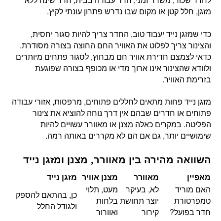
מזגן, חלל קטן או מקום שבו נדרש פתרון עונתי לקיץ.
כדי שמזגן נייד יעבוד טוב, החדר צריך להיות סגור יחסית,
והצינור צריך לפלוט את האוויר החם החוצה בצורה מסודרת.
כדאי לצמצם חדירת אוויר חם מבחוץ, לסגור פתחים מיותרים
ולוודא שהצינור אינו ארוך מדי או מכופף בצורה שפוגעת
בזרימת האוויר.
מזגן נייד פחות מתאים לחללים פתוחים, מרפסות, אזורי עבודה
פתוחים או חדרים שבהם אין דרך נוחה להוציא את צינור
הפליטה. במקרים כאלה מצנן או מאוורר עשויים להיות
שימושיים יותר, גם אם הם לא מקררים באותה רמה.
השוואה מהירה בין מאוורר, מצנן ומזגן נייד
מאפיין
מאוורר
מצנן אוויר
מזגן נייד
האם מוריד
לא, בעיקר
מעט, תלוי
כן, בהתאם להספק
טמפרטורת
יוצר תחושת
בלחות
ולגודל החלל
חדר בפועל?
קירור
ואוורור