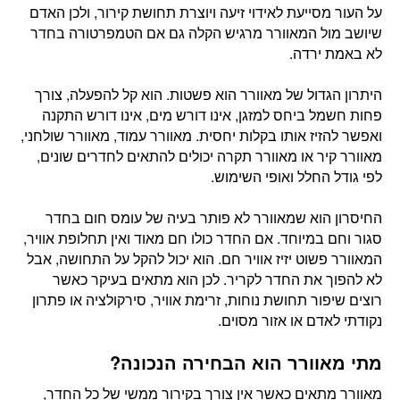
על העור מסייעת לאידוי זיעה ויוצרת תחושת קירור, ולכן האדם
שיושב מול המאוורר מרגיש הקלה גם אם הטמפרטורה בחדר
לא באמת ירדה.
היתרון הגדול של מאוורר הוא פשטות. הוא קל להפעלה, צורך
פחות חשמל ביחס למזגן, אינו דורש מים, אינו דורש התקנה
ואפשר להזיז אותו בקלות יחסית. מאוורר עמוד, מאוורר שולחני,
מאוורר קיר או מאוורר תקרה יכולים להתאים לחדרים שונים,
לפי גודל החלל ואופי השימוש.
החיסרון הוא שמאוורר לא פותר בעיה של עומס חום בחדר
סגור וחם במיוחד. אם החדר כולו חם מאוד ואין תחלופת אוויר,
המאוורר פשוט יזיז אוויר חם. הוא יכול להקל על התחושה, אבל
לא להפוך את החדר לקריר. לכן הוא מתאים בעיקר כאשר
רוצים שיפור תחושת נוחות, זרימת אוויר, סירקולציה או פתרון
נקודתי לאדם או אזור מסוים.
מתי מאוורר הוא הבחירה הנכונה?
מאוורר מתאים כאשר אין צורך בקירור ממשי של כל החדר,