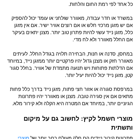
כל אחד לפי רמת החום והלחות.
במשרד או חדר עבודה, מאוורר שולחני או עומד יכול להספיק
אם יש מזגן מרכזי חלש או אם רוצים אוויר ישיר. אם אין מזגן
כלל, מזגן נייד עשוי להיות פתרון טוב יותר. מצנן יתאים בעיקר
אם החלל מאוורר ולא לח מדי.
במחסן, סדנה או חנות, הבחירה תלויה בגודל החלל. לעיתים
מאוורר חזק או מצנן גדול יהיו פרקטיים יותר ממזגן נייד, במיוחד
אם הדלתות פתוחות ויש תנועה מתמדת של אוויר. בחלל סגור
קטן, מזגן נייד יכול להיות יעיל יותר.
במרפסת סגורה או אזור חצי פתוח, מזגן נייד בדרך כלל פחות
מתאים אם אין סגירה טובה. מצנן או מאוורר יהיו פתרונות
הגיוניים יותר, במיוחד אם המטרה היא הקלה ולא קירור מלא.
מוצרי חשמל לקיץ: לחשוב גם על מיקום
ותשתית
פתרונות קירור ניידים הם חלק מעולם רחב יותר של
מוצרי