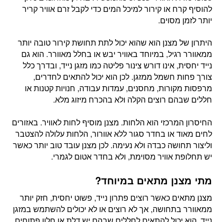
להוסיף קרח או קירור למיכל המים כדי לקבל זרם אוויר קריר
יותר לזמן מסוים.
היתרון של מצנן הוא שהוא יכול לתת תחושת קירור טובה יותר
ממאוורר רגיל, במיוחד באוויר יבש או בחלל מאוורר. הוא גם
נייד יחסית, אינו דורש צינור פליטה כמו מזגן נייד, ובדרך כלל
צורך פחות חשמל ממזגן. לכן הוא יכול להתאים לחדרים,
מרפסות מקורות, מחסנים, עמדות עבודה, חנויות קטנות או
חללים שבהם רוצים הקלה ולא בהכרח מיזוג מלא.
החיסרון המרכזי הוא הלחות. מצנן מוסיף לחות לאוויר. באזורים
לחים מאוד או בחדר סגור ללא אוורור, הלחות עלולה להצטבר
וליצור תחושה כבדה ולא נעימה. לכן מצנן עובד טוב יותר כאשר
יש תחלופת אוויר מסוימת, ולא בחדר אטום לגמרי.
מתי מצנן מתאים במיוחד?
מצנן מתאים כאשר רוצים פתרון נייד, פשוט יחסית, חזק יותר
ממאוורר בתחושה, אך לא רוצים או לא יכולים להשתמש במזגן
נייד. הוא יכול להתאים לחללים שבהם יש דלת או חלון פתוחים,