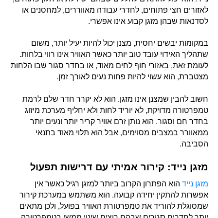
לאזורים חצי פתוחים, לחדרי עבודה מאווררים, למחסנים או
לסדנאות שבהן מזגן קבוע אינו אפשרי.
במקומות יבשים יחסית, מצנן יכול להיות יעיל יותר, משום
שתהליך האידוי עובד טוב יותר כאשר האוויר אינו רווי בלחות.
לעומת זאת, באזורי חוף לחים מאוד, או בחדר סגור שבו הלחות
מצטברת, הוא עשוי להיות פחות נעים לאורך זמן.
חשוב להבין שמצנן אינו מזגן. הוא לא יקרר חדר שלם לרמת
טמפרטורה מדויקת, לא יוריד לחות ולא יחליף מערכת מיזוג
בחדר חם וסגור. הוא נותן זרם אוויר קריר יותר ונעים יותר
ממאוורר במצבים מסוימים, אבל הוא תלוי מאוד בתנאי
הסביבה.
מזגן נייד: קירור אמיתי עם דרישות תפעול
מזגן נייד
הוא הפתרון הקרוב ביותר למזגן רגיל כאשר אין
אפשרות להתקין יחידה קבועה. הוא משתמש במערכת קירור
שמסוגלת להוריד את טמפרטורת האוויר בפועל, ולכן מתאים
יותר לחדרים סגורים שבהם רוצים שינוי ממשי בטמפרטורה.