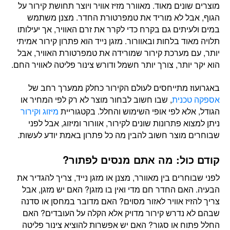
מוצרים שונים מאוד. מאוורר מזיז אוויר ויוצר תחושת קירור על
הגוף, אבל לא מוריד את טמפרטורת החדר. מצנן משתמש
במים ולעיתים גם בקרח כדי לקרר את זרם האוויר, אך יעילותו
תלויה מאוד בלחות ובאוורור. מזגן נייד הוא פתרון קירור אמיתי
יותר, עם מערכת קירור שמורידה את טמפרטורת האוויר, אבל
הוא יקר יותר, צורך יותר חשמל ודורש צינור פליטה לאוויר החם.
באגרועוז מתייחסים לעולם הקירור כחלק ממערך רחב של
אספקה טכנית
, שבו חשוב לבחור מוצר לא רק לפי המחיר או
הגודל, אלא לפי אופי השימוש והחלל. בקטגוריית
מיזוג וקירור
ניתן למצוא פתרונות שונים לקירור, אוורור ומיזוג, אבל לפני
שבוחרים מוצר חשוב להבין מה כל פתרון באמת יודע לעשות.
קודם כול: מה אתם מנסים לפתור?
לפני שבוחרים בין מאוורר, מצנן או מזגן נייד, צריך להגדיר את
הבעיה. האם החדר חם מדי ואין בו מזגן? האם יש מזגן, אבל
צריך להזיז אוויר לאזור מסוים? האם מדובר במחסן או סדנה
שבהם לא נדרש קירור מדויק אלא הקלה על העובדים? האם
החלל פתוח או סגור? האם יש אפשרות להוציא צינור פליטה