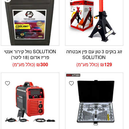
זוג בוקים 3 טון עם פין אבטחה
SOLUTION נוזל קירור אנטי
SOLUTION
פריז אדום (18 ליטר)
129
₪
(כולל מע"מ)
300
₪
(כולל מע"מ)
hlist
Add wishlist