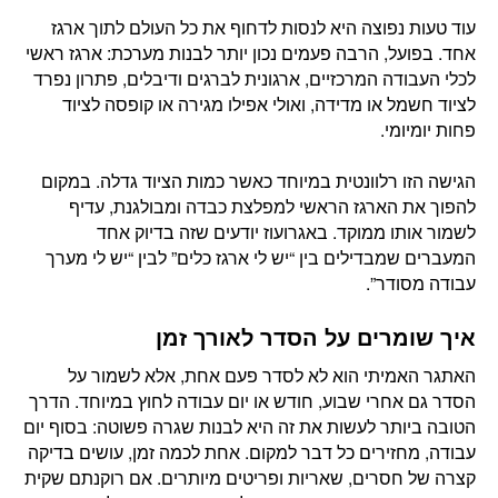
עוד טעות נפוצה היא לנסות לדחוף את כל העולם לתוך ארגז
אחד. בפועל, הרבה פעמים נכון יותר לבנות מערכת: ארגז ראשי
לכלי העבודה המרכזיים, ארגונית לברגים ודיבלים, פתרון נפרד
לציוד חשמל או מדידה, ואולי אפילו מגירה או קופסה לציוד
פחות יומיומי.
הגישה הזו רלוונטית במיוחד כאשר כמות הציוד גדלה. במקום
להפוך את הארגז הראשי למפלצת כבדה ומבולגנת, עדיף
לשמור אותו ממוקד. באגרועוז יודעים שזה בדיוק אחד
המעברים שמבדילים בין “יש לי ארגז כלים” לבין “יש לי מערך
עבודה מסודר”.
איך שומרים על הסדר לאורך זמן
האתגר האמיתי הוא לא לסדר פעם אחת, אלא לשמור על
הסדר גם אחרי שבוע, חודש או יום עבודה לחוץ במיוחד. הדרך
הטובה ביותר לעשות את זה היא לבנות שגרה פשוטה: בסוף יום
עבודה, מחזירים כל דבר למקום. אחת לכמה זמן, עושים בדיקה
קצרה של חסרים, שאריות ופריטים מיותרים. אם רוקנתם שקית