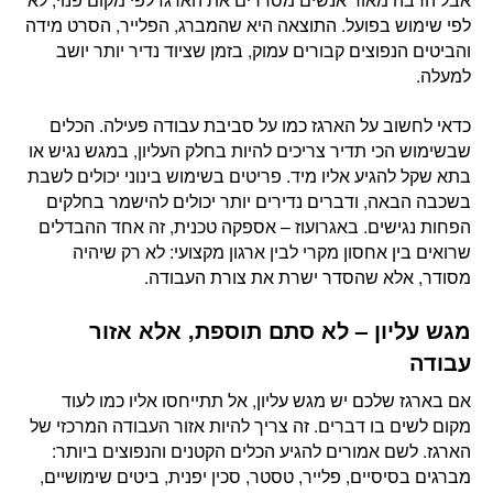
לפי שימוש בפועל. התוצאה היא שהמברג, הפלייר, הסרט מידה
והביטים הנפוצים קבורים עמוק, בזמן שציוד נדיר יותר יושב
למעלה.
כדאי לחשוב על הארגז כמו על סביבת עבודה פעילה. הכלים
שבשימוש הכי תדיר צריכים להיות בחלק העליון, במגש נגיש או
בתא שקל להגיע אליו מיד. פריטים בשימוש בינוני יכולים לשבת
בשכבה הבאה, ודברים נדירים יותר יכולים להישמר בחלקים
הפחות נגישים. באגרועוז – אספקה טכנית, זה אחד ההבדלים
שרואים בין אחסון מקרי לבין ארגון מקצועי: לא רק שיהיה
מסודר, אלא שהסדר ישרת את צורת העבודה.
מגש עליון – לא סתם תוספת, אלא אזור
עבודה
אם בארגז שלכם יש מגש עליון, אל תתייחסו אליו כמו לעוד
מקום לשים בו דברים. זה צריך להיות אזור העבודה המרכזי של
הארגז. לשם אמורים להגיע הכלים הקטנים והנפוצים ביותר:
מברגים בסיסיים, פלייר, טסטר, סכין יפנית, ביטים שימושיים,