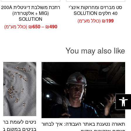
סט מברזים ומחרוקות אינצ’י
רתכת משולבת דיגיטלית 200A
40 חלקים SOLUTION
(MIG + אלקטרודה)
SOLUTION
199
₪
(כולל מע"מ)
טווח
490
₪
–
650
₪
(כולל מע"מ)
מחירים:
עד
You may also like
פתח סרגל נגישות
ניטים לעומת ברגי
תאורה נטענת באתר העבודה: איך לבחור
בניטים במקום בה
פנסים וזרקורים ניידים