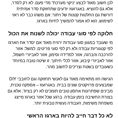
לכן חשוב מאוד לבצע “ניקוי מערכת” מדי פעם. לא רק לסדר,
אלא גם להוציא. באגרועוז יודעים שתחזוקת סדר אמיתית
דורשת גם החלטות קטנות של ויתור: אם משהו כבר לא ראוי
לשימוש, הוא לא אמור להמשיך לחיות בארגז.
חלוקה לפי סוגי עבודה יכולה לשנות את הכול
מי שעובד במגוון סוגי עבודות ירוויח מאוד אם יסדר את הארגז
לפי קטגוריות עבודה ולא רק לפי סוגי פריטים. למשל: אזור
להרכבה והברגה, אזור למדידה וסימון, אזור לאביזרי חשמל,
אזור לאביזרי קיבוע, אזור לכלי חיתוך. זו שיטה טובה במיוחד
כשעובדים בשטח וצריכים לחשוב מהר.
הגישה הזו מתאימה מאוד גם לאנשי תחזוקה וגם לחובבי DIY
שמבצעים פרויקטים שונים בבית. באגרועוז – אספקה טכנית,
מבינים שפתרונות אחסון טובים תומכים לא רק בציוד, אלא גם
בצורת החשיבה בזמן עבודה. ברגע שכל אזור בארגז מייצג
משפחת משימות, העבודה נעשית טבעית יותר.
לא כל דבר חייב להיות בארגז הראשי