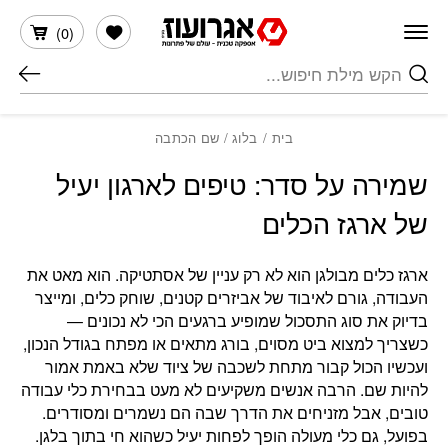
חזרה למעלה
Skip to Conten
הרשימה שלי
)
0
(
חיפוש
בית
/
בלוג
/ שם הכתבה
שמירה על סדר: טיפים לארגון יעיל
של ארגז הכלים
ארגז כלים מבולגן הוא לא רק עניין של אסתטיקה. הוא מאט את
העבודה, גורם לאיבוד של אביזרים קטנים, שוחק כלים, ומייצר
בדיוק את סוג התסכול שמופיע ברגעים הכי לא נכונים —
כשצריך למצוא ביט מסוים, בורג מתאים או מפתח בגודל הנכון,
ועכשיו הכול קבור מתחת לשכבה של ציוד שלא באמת אמור
להיות שם. הרבה אנשים משקיעים לא מעט בבחירת כלי עבודה
טובים, אבל מזניחים את הדרך שבה הם נשמרים ומסודרים.
בפועל, גם כלי מעולה הופך לפחות יעיל כשהוא חי בתוך בלגן.