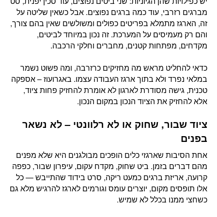
יש כפילויות שהן הגיוניות: שני ביטים נפוצים, עוד סכין יפנית, סט
מברגים רזרבי, עוד כמה ברגים נפוצים. אבל כשאין שליטה על
זה, הארגז מתמלא בפריטים כפולים ומשולשים שאין בהם צורך,
והם רק מעמיסים על המערכת. זה נכון במיוחד לביטים,
מקדחים, מפתחות קטנים, מחברים וחלקי הרכבה.
כדאי להחליט מראש מה מחזיקים כרזרבה, ומה פשוט נשמר
במלאי נפרד ולא בתוך ארגז העבודה עצמו. באגרועוז – אספקה
טכנית, גישה מסודרת לארגון לא אומרת להחזיק פחות ציוד,
אלא להחזיק את הציוד הנכון במקום הנכון.
ציוד שבור, שחוק או לא רלוונטי – לא נשאר
בפנים
אחת הסיבות שארגזי כלים הופכים מבולגנים היא שלא מפנים
מהם דברים בזמן. ביט שחוק, מקדח עקום, עיפרון שבור, כפפה
קרועה, אריזת ברגים כמעט ריקה, סרט בידוד שהתייבש — כל
אלו תופסים מקום, יוצרים עומס וגורמים לארגז להרגיש מלא גם
כשחצי ממנו בכלל לא שמיש.