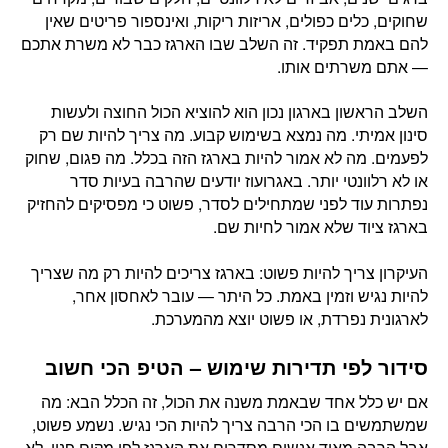
שחוקים, כלים כפולים, אריזות ריקות, ואינספור פריטים שאין
להם באמת תפקיד. זה השלב שבו הארגז כבר לא משרת אתכם
— אתם משרתים אותו.
השלב הראשון בארגון נכון הוא להוציא הכול החוצה ולעשות
סינון אמיתי. מה נמצא בשימוש קבוע. מה צריך להיות שם רק
לפעמים. מה לא אמור להיות בארגז הזה בכלל. מה פגום, שחוק
או לא רלוונטי יותר. באגרועוז יודעים שהרבה בעיות סדר
נפתרות עוד לפני שמתחילים לסדר, פשוט כי מפסיקים להחזיק
בארגז ציוד שלא אמור לחיות שם.
העיקרון צריך להיות פשוט: בארגז צריכים להיות רק מה שצריך
להיות נגיש וזמין באמת. כל היתר — עובר לאחסון אחר,
לארגונית נפרדת, או פשוט יוצא מהמערכת.
סידור לפי תדירות שימוש – הטיפ הכי חשוב
אם יש כלל אחד שבאמת משנה את הכול, זה הכלל הבא: מה
שמשתמשים בו הכי הרבה צריך להיות הכי נגיש. נשמע פשוט,
אבל הרבה מאוד אנשים מסדרים את הארגז לפי מקום פנוי, לא