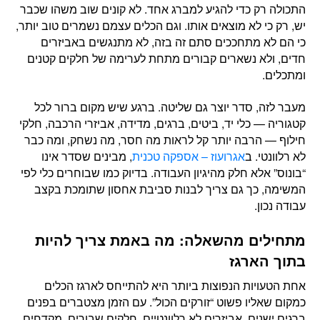
התכולה רק כדי להגיע למברג אחד. לא קונים שוב משהו שכבר
יש, רק כי לא מוצאים אותו. וגם הכלים עצמם נשמרים טוב יותר,
כי הם לא מתחככים סתם זה בזה, לא מתנגשים באביזרים
חדים, ולא נשארים קבורים מתחת לערימה של חלקים קטנים
ומתכלים.
מעבר לזה, סדר יוצר גם שליטה. ברגע שיש מקום ברור לכל
קטגוריה — כלי יד, ביטים, ברגים, מדידה, אביזרי הרכבה, חלקי
חילוף — הרבה יותר קל לראות מה חסר, מה נשחק, ומה כבר
לא רלוונטי. ב
אגרועוז – אספקה טכנית
, מבינים שסדר אינו
“בונוס” אלא חלק מהיגיון העבודה. בדיוק כמו שבוחרים כלי לפי
המשימה, כך גם צריך לבנות סביבת אחסון שתומכת בקצב
עבודה נכון.
מתחילים מהשאלה: מה באמת צריך להיות
בתוך הארגז
אחת הטעויות הנפוצות ביותר היא להתייחס לארגז הכלים
כמקום שאליו פשוט “זורקים הכול”. עם הזמן מצטברים בפנים
ברגים ישנים, אביזרים לא רלוונטיים, חלקים שבורים, מקדחים