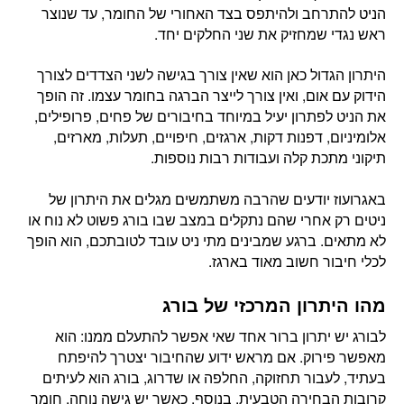
הניט להתרחב ולהיתפס בצד האחורי של החומר, עד שנוצר
ראש נגדי שמחזיק את שני החלקים יחד.
היתרון הגדול כאן הוא שאין צורך בגישה לשני הצדדים לצורך
הידוק עם אום, ואין צורך לייצר הברגה בחומר עצמו. זה הופך
את הניט לפתרון יעיל במיוחד בחיבורים של פחים, פרופילים,
אלומיניום, דפנות דקות, ארגזים, חיפויים, תעלות, מארזים,
תיקוני מתכת קלה ועבודות רבות נוספות.
באגרועוז יודעים שהרבה משתמשים מגלים את היתרון של
ניטים רק אחרי שהם נתקלים במצב שבו בורג פשוט לא נוח או
לא מתאים. ברגע שמבינים מתי ניט עובד לטובתכם, הוא הופך
לכלי חיבור חשוב מאוד בארגז.
מהו היתרון המרכזי של בורג
לבורג יש יתרון ברור אחד שאי אפשר להתעלם ממנו: הוא
מאפשר פירוק. אם מראש ידוע שהחיבור יצטרך להיפתח
בעתיד, לעבור תחזוקה, החלפה או שדרוג, בורג הוא לעיתים
קרובות הבחירה הטבעית. בנוסף, כאשר יש גישה נוחה, חומר