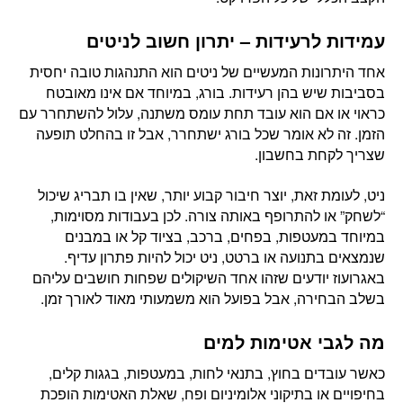
עמידות לרעידות – יתרון חשוב לניטים
אחד היתרונות המעשיים של ניטים הוא התנהגות טובה יחסית
בסביבות שיש בהן רעידות. בורג, במיוחד אם אינו מאובטח
כראוי או אם הוא עובד תחת עומס משתנה, עלול להשתחרר עם
הזמן. זה לא אומר שכל בורג ישתחרר, אבל זו בהחלט תופעה
שצריך לקחת בחשבון.
ניט, לעומת זאת, יוצר חיבור קבוע יותר, שאין בו תבריג שיכול
“לשחק” או להתרופף באותה צורה. לכן בעבודות מסוימות,
במיוחד במעטפות, בפחים, ברכב, בציוד קל או במבנים
שנמצאים בתנועה או ברטט, ניט יכול להיות פתרון עדיף.
באגרועוז יודעים שזהו אחד השיקולים שפחות חושבים עליהם
בשלב הבחירה, אבל בפועל הוא משמעותי מאוד לאורך זמן.
מה לגבי אטימות למים
כאשר עובדים בחוץ, בתנאי לחות, במעטפות, בגגות קלים,
בחיפויים או בתיקוני אלומיניום ופח, שאלת האטימות הופכת