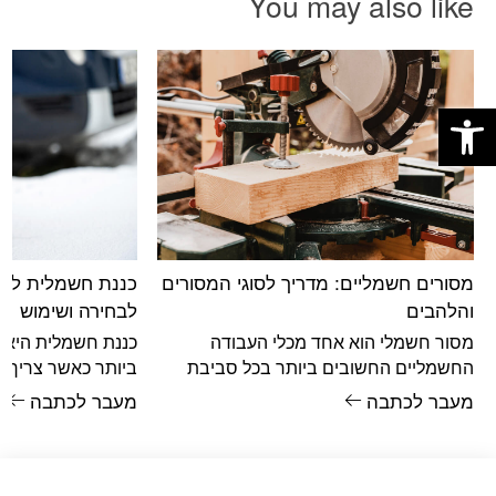
You may also like
פתח סרגל נגישות
מסורים חשמליים: מדריך לסוגי המסורים
כננת חשמלית לרכ
והלהבים
לבחירה ושימוש
מסור חשמלי הוא אחד מכלי העבודה
כננת חשמלית היא 
החשמליים החשובים ביותר בכל סביבת
ביותר כאשר צריך ל
עבודה שבה חותכים, מתאימים, מפרקים או
להזיז מטען כבד בצו
מעבר לכתבה
מעבר לכתבה
בונים. אבל למרות