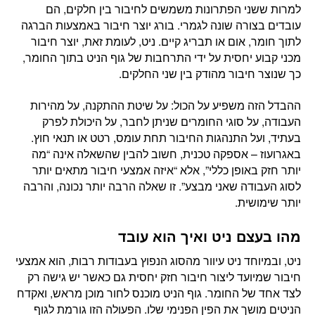
למרות ששני הפתרונות משמשים לחיבור בין חלקים, הם
עובדים בצורה שונה לגמרי. בורג יוצר חיבור באמצעות הברגה
לתוך חומר, אום או תבריג קיים. ניט, לעומת זאת, יוצר חיבור
מכני קבוע יחסית על ידי התרחבות של גוף הניט בתוך החומר,
כך שנוצר חיבור מהודק בין שני החלקים.
ההבדל הזה משפיע על הכול: על שיטת ההתקנה, על מהירות
העבודה, על סוגי החומרים שניתן לחבר, על היכולת לפרק
בעתיד, ועל התנהגות החיבור תחת עומס, רטט או תנאי חוץ.
באגרועוז – אספקה טכנית, חשוב להבין שהשאלה אינה “מה
יותר חזק באופן כללי”, אלא “איזה אמצעי חיבור מתאים יותר
לסוג העבודה שאני מבצע”. זו שאלה הרבה יותר נכונה, והרבה
יותר שימושית.
מהו בעצם ניט ואיך הוא עובד
ניט, ובמיוחד ניט עיוור מהסוג הנפוץ בעבודות רבות, הוא אמצעי
חיבור שמיועד ליצור חיבור חזק יחסית גם כאשר יש גישה רק
לצד אחד של החומר. גוף הניט מוכנס לחור מוכן מראש, ואקדח
הניטים מושך את הפין הפנימי שלו. הפעולה הזו גורמת לגוף