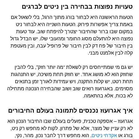
טעויות נפוצות בבחירה בין ניטים לברגים
הטעות הראשונה היא לבחור בורג מתוך הרגל, בלי לשאול אם
באמת צריך אפשרות פירוק. הטעות השנייה היא לבחור ניט
במקום שבו ברור שהחיבור יצטרך להיפתח שוב. עוד טעות
נפוצה היא להתעלם מסוג החומר ומהעובי שלו. יש הבדל גדול
בין חיבור של פח דק לבין חיבור של פרופיל עבה, ובין מעטפת
קלה לבין אלמנט מבני.
יש גם מי שמתייחסים רק לשאלת “מה יותר חזק”, בלי להבין
שחוזק הוא לא מושג אחד. יש חוזק תחת משיכה, יש התנהגות
תחת רטט, יש קלות התקנה, ויש עמידות לאורך זמן בתנאים
מסוימים. באגרועוז רואים שוב ושוב שהבחירה הנכונה מתחילה
לא בכוח, אלא בהתאמה.
איך אגרועוז נכנסים לתמונה בעולם החיבורים
אגרועוז – אספקה טכנית, פועלים בעולם שבו החיבור הנכון הוא
לא רק עניין של מוצר, אלא של פתרון. לקוח לא מחפש רק ניט,
בורג או
אקדחי ניטים
. הוא מחפש דרך לחבר נכון, מהר, נקי,