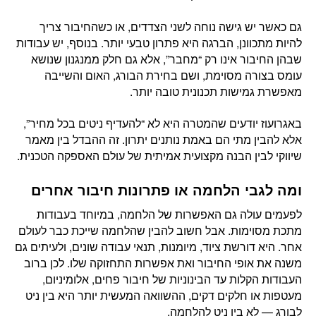
גם כאשר יש גישה נוחה לשני הצדדים, או כשהחיבור צריך
להיות מתכוונן, הברגה היא פתרון טבעי יותר. בנוסף, יש עבודות
שבהן החיבור אינו רק “מחבר”, אלא גם חלק ממנגנון שנושא
עומס בצורה מסוימת, ושם בחירת הבורג, האום והשייבה
מאפשרת גמישות תכנונית טובה יותר.
באגרועוז יודעים שהמטרה היא לא “להעדיף ניטים בכל מחיר”,
אלא להבין מתי הם באמת נותנים יתרון. זה ההבדל בין מאמר
שיווקי לבין הבנה מקצועית אמיתית של עולם האספקה הטכנית.
ומה לגבי הלחמה או פתרונות חיבור אחרים
לפעמים עולה גם האפשרות של הלחמה, במיוחד בעבודות
מתכת מסוימות. אבל חשוב להבין שהלחמה שייכת כבר לעולם
אחר. היא דורשת ציוד, מיומנות, תנאי עבודה שונים, ולעיתים גם
משנה את אופי החיבור ואת אפשרות התחזוקה שלו. לכן ברוב
העבודות הקלות עד הבינוניות של חיבור פחים, אלומיניום,
מעטפות או חלקים דקים, ההשוואה המעשית יותר היא בין ניט
לבורג — לא בין ניט להלחמה.