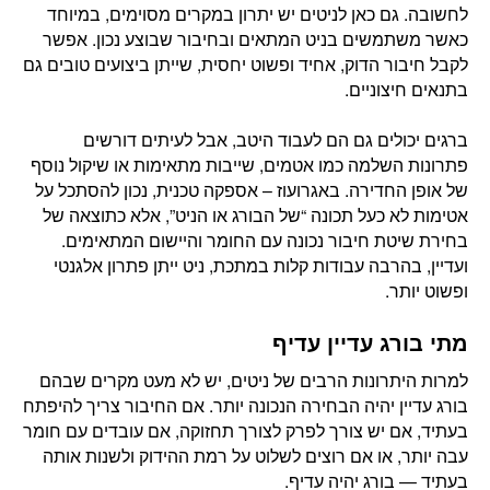
לחשובה. גם כאן לניטים יש יתרון במקרים מסוימים, במיוחד
כאשר משתמשים בניט המתאים ובחיבור שבוצע נכון. אפשר
לקבל חיבור הדוק, אחיד ופשוט יחסית, שייתן ביצועים טובים גם
בתנאים חיצוניים.
ברגים יכולים גם הם לעבוד היטב, אבל לעיתים דורשים
פתרונות השלמה כמו אטמים, שייבות מתאימות או שיקול נוסף
של אופן החדירה. באגרועוז – אספקה טכנית, נכון להסתכל על
אטימות לא כעל תכונה “של הבורג או הניט”, אלא כתוצאה של
בחירת שיטת חיבור נכונה עם החומר והיישום המתאימים.
ועדיין, בהרבה עבודות קלות במתכת, ניט ייתן פתרון אלגנטי
ופשוט יותר.
מתי בורג עדיין עדיף
למרות היתרונות הרבים של ניטים, יש לא מעט מקרים שבהם
בורג עדיין יהיה הבחירה הנכונה יותר. אם החיבור צריך להיפתח
בעתיד, אם יש צורך לפרק לצורך תחזוקה, אם עובדים עם חומר
עבה יותר, או אם רוצים לשלוט על רמת ההידוק ולשנות אותה
בעתיד — בורג יהיה עדיף.