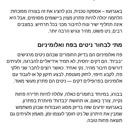
באגרועוז – אספקה טכנית, נכון להציג את זה בצורה מפוכחת:
הלחמה יכולה להיות פתרון מצוין ביישומים מסוימים, אבל היא
אינה תחליף ישיר ונוח לחיבור מכני בכל תרחיש. במצבים
רבים, ניט פשוט, מהיר ונגיש הרבה יותר.
מתי לבחור ניטים בפח ואלומיניום
פח ואלומיניום הם בדיוק החומרים שבהם ניטים מרגישים
“בבית”. הם דקים יחסית, לא תמיד אידיאליים להברגה, ולעיתים
דורשים חיבור מהיר, נקי ואחיד. כאשר רוצים לחבר שני חלקי
פח, לקבע חיפוי, לחזק מעטפת, לבצע תיקון קל או לעבוד עם
אלומיניום בפרופילים דקים — ניטים הם פתרון מעשי מאוד.
בבורג, במיוחד בחומרים כאלה, עלולה להיות חדירה פחות
נקייה, צורך באום, או תחושת “כבדות” מיותרת בפתרון.
באגרועוז יודעים שזה בדיוק מסוג העבודות שבהן משתמש
שמבין את היתרון של ניט חוסך לעצמו זמן, מאמץ ולעיתים גם
תוצאה פחות טובה.