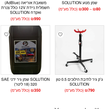
שמן מנוע SOLUTION
משאבת אוריאה (AdBlue)
חשמלית ניידת 12V כולל צנרת
טווח
80
₪
–
300
₪
(כולל מע"מ)
ואקדח SOLUTION
מחירים:
990
₪
(כולל מע"מ)
עד
hlist
Add wishlist
ג’ק גיר לתיבת הילוכים 0.5 טון
SOLUTION שמן גיר ידני SAE
SOLUTION
320 (18 ליטר)
790
₪
(כולל מע"מ)
350
₪
(כולל מע"מ)