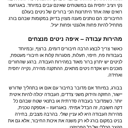
נקי ויציב יחסית גם במשטחים שאינם עבים במיוחד. באגרועוז
רואים שזה אחד היתרונות הכי ברורים של ניטים בעולם
החיבורים: הם נותנים מענה מצוין בדיוק במקומות שבהם בורג
מתחיל להיות פחות אלגנטי ופחות יעיל.
מהירות עבודה – איפה ניטים מנצחים
כאשר צריך לבצע הרבה חיבורים דומים, ברצף, ובמיוחד
בעבודות פח, חיפוי, תעלות, מסגרות קלות או חיבורי מעטפת,
לניטים יש יתרון ברור מאוד במהירות העבודה. ברגע שהחורים
מוכנים ויש אקדח ניטים מתאים, ההתקנה מהירה, נקייה יחסית
ואחידה.
בבורג, במיוחד אם מדובר בחיבור עם אום או בתהליך שדורש
יישור, החזקה והידוק משני צדדים, העבודה יכולה להיות איטית
יותר. כשמדובר בעבודה סדרתית או בתנאי שטח שבהם כל
דקה חשובה, זה הבדל אמיתי. באגרועוז – אספקה טכנית,
מהירות העבודה היא לא עניין שולי. בהרבה מצבים, בחירה
בניט במקום בורג לא רק משנה את איכות החיבור, אלא גם את
הקצב הכללי של כל הפרויקט.