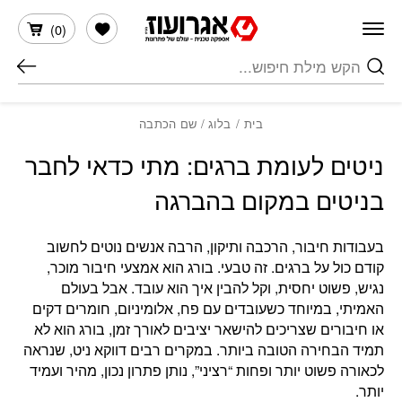
חזרה למעלה
Skip to Conten
הרשימה שלי
)
0
(
חיפוש
בית
/
בלוג
/ שם הכתבה
ניטים לעומת ברגים: מתי כדאי לחבר
בניטים במקום בהברגה
בעבודות חיבור, הרכבה ותיקון, הרבה אנשים נוטים לחשוב
קודם כול על ברגים. זה טבעי. בורג הוא אמצעי חיבור מוכר,
נגיש, פשוט יחסית, וקל להבין איך הוא עובד. אבל בעולם
האמיתי, במיוחד כשעובדים עם פח, אלומיניום, חומרים דקים
או חיבורים שצריכים להישאר יציבים לאורך זמן, בורג הוא לא
תמיד הבחירה הטובה ביותר. במקרים רבים דווקא ניט, שנראה
לכאורה פשוט יותר ופחות “רציני”, נותן פתרון נכון, מהיר ועמיד
יותר.