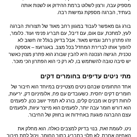
מספיק עבה, ורצון לשלוט ברמת ההידוק או לשנות אותה
בעתיד, הברגה מספקת גמישות רבה.
בורג גם מאפשר לעבוד במגוון רחב מאוד של תצורות: הברגה
לעץ, למתכת, עם אום, עם דיבל, עם תבריג פנימי ועוד. כלומר,
זהו פתרון רחב וגמיש מאוד. אבל בדיוק בגלל זה חשוב לא
להפוך אותו לברירת המחדל בכל מצב. באגרועוז – אספקה
טכנית, הגישה הנכונה היא להבין שבורג הוא פתרון מצוין כאשר
יש סיבה טובה להשתמש בו, לא רק כי הוא הפתרון הכי מוכר.
מתי ניטים עדיפים בחומרים דקים
אחד התחומים שבהם ניטים מצטיינים במיוחד הוא חיבור של
חומרים דקים יחסית. כשעובדים עם פח, אלומיניום דק, יריעות,
לוחות דקים או מבנים קלים, בורג לא תמיד יושב נכון. לפעמים
הוא דורש חומר עבה יותר, לפעמים הוא מייצר עיוות, ולפעמים
עצם ההברגה פוגעת באחידות או בחוזק של החיבור.
ניט, לעומת זאת, בנוי בדיוק למצבים כאלה. הוא מחלק את
האחיזה אחרת, לא תלוי בתבריג בתוך החומר, ויכול לתת חיבור