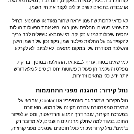
קצרות רבות בעיר, עמידה בפקקים, חום גבוה, נסיעה מאומצת
או עבודה בתנאים קשים יכולים לקצר את חיי השמן.
לא כדאי לחכות שהשמן ייראה שחור מאוד או שהמנוע יתחיל
להשמיע רעשים. החלפת שמן בזמן היא אחת הפעולות הזולות
יחסית שיכולות למנוע נזק יקר. מי שמבצע טיפולים לבד צריך
להקפיד גם על החלפת פילטר שמן, ניקוז נכון של השמן הישן
והשלכה מסודרת שלו במקום מתאים, לא לביוב ולא לקרקע.
למי שאינו בטוח, עדיף לבצע את ההחלפה במוסך. בדיקת
מפלס והשלמה הן פעולות פשוטות יחסית; טיפול מלא דורש
יותר ידע, כלי מתאים וזהירות.
נוזל קירור: ההגנה מפני התחממות
נוזל הקירור, שמוכר גם כאנטיפריז או Coolant, אחראי על
שמירת טמפרטורת עבודה תקינה של המנוע. הוא זורם
במערכת הקירור, עובר דרך המנוע והרדיאטור, ומסייע לפיזור
החום. בניגוד למה שחלק מהנהגים חושבים, לא מדובר רק
ב”מים”. נוזל קירור איכותי כולל תוספים שמגנים מפני קורוזיה,