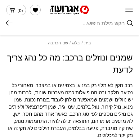
חזרה למעלה
Skip to Conten
הרשימה שלי
)
0
(
חיפוש
בית
/
בלוג
/ שם הכתבה
שמנים ונוזלים ברכב: מה כל נהג צריך
לדעת
רכב תקין לא תלוי רק במנוע, בצמיגים או במצבר. מאחורי כל
נסיעה חלקה ובטוחה פועלות כמה מערכות שונות, ולרבות מהן
יש נוזלים ושמנים שמאפשרים להן לעבוד בצורה נכונה: שמן
מנוע, נוזל קירור, נוזל בלמים, שמן גיר, שמן דיפרנציאל ולעיתים
גם נוזלים נוספים לפי סוג הרכב. כאשר אחד מהם חסר, ישן,
לא מתאים או מזוהם, התוצאה יכולה להיות התחממות מנוע,
שחיקה מוגברת, פגיעה בבלמים, העברת הילוכים לא תקינה או
נזק יקר למכלולים.