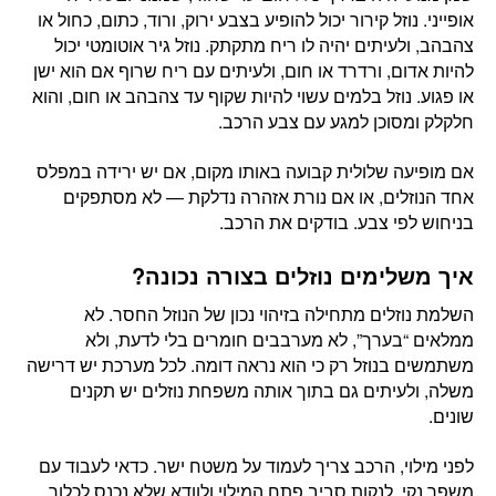
אופייני. נוזל קירור יכול להופיע בצבע ירוק, ורוד, כתום, כחול או
צהבהב, ולעיתים יהיה לו ריח מתקתק. נוזל גיר אוטומטי יכול
להיות אדום, ורדרד או חום, ולעיתים עם ריח שרוף אם הוא ישן
או פגוע. נוזל בלמים עשוי להיות שקוף עד צהבהב או חום, והוא
חלקלק ומסוכן למגע עם צבע הרכב.
אם מופיעה שלולית קבועה באותו מקום, אם יש ירידה במפלס
אחד הנוזלים, או אם נורת אזהרה נדלקת — לא מסתפקים
בניחוש לפי צבע. בודקים את הרכב.
איך משלימים נוזלים בצורה נכונה?
השלמת נוזלים מתחילה בזיהוי נכון של הנוזל החסר. לא
ממלאים “בערך”, לא מערבבים חומרים בלי לדעת, ולא
משתמשים בנוזל רק כי הוא נראה דומה. לכל מערכת יש דרישה
משלה, ולעיתים גם בתוך אותה משפחת נוזלים יש תקנים
שונים.
לפני מילוי, הרכב צריך לעמוד על משטח ישר. כדאי לעבוד עם
משפך נקי, לנקות סביב פתח המילוי ולוודא שלא נכנס לכלוך