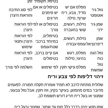
בטיפול תקופתי
זמן
מפלס אם יש
בטיפולים או אם
נוזל גיר
לפי סוג התיבה
מדיד, צבע, ריח
יש סימנים
אוטומטי
והוראות היצרן
שרוף, נזילה
חריגים
שמן גיר
נזילות, רעשים,
בטיפולים או לפי
לפי הוראות
ידני
קושי בהעברה
צורך
היצרן
בטיפולים,
לפי הוראות
שמן
נזילות, רעשים,
במיוחד ברכבי
היצרן ותנאי
דיפרנציאל
עומס עבודה
שטח/עומס
שימוש
נוזל הגה
מפלס, רעש
אם קיים ברכב,
לפי הוראות
כוח
בהיגוי, נזילות
בטיפולים
היצרן
נוזל
מפלס וניקוי תקין
לפי שימוש
השלמה לפי צורך
שמשות
זיהוי דליפות לפי צבע וריח
שלולית מתחת לרכב לא תמיד אומרת תקלה חמורה. לפעמים
מדובר במים מהמזגן, בעיקר בקיץ, וזה תקין. אבל נוזל צבעוני,
שמנוני או בעל ריח חריג דורש תשומת לב.
שמן מנוע יהיה בדרך כלל חום עד שחור, שמנוני ובעל ריח