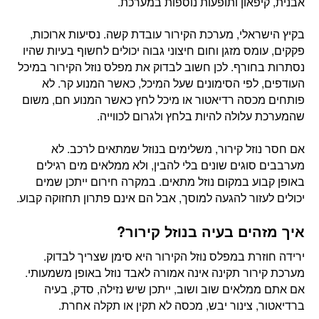
אבנית, קיפאון ותופעות נוספות במערכת.
בקיץ הישראלי, מערכת הקירור עובדת קשה. נסיעות ארוכות,
פקקים, עומס מזגן וחום חיצוני גבוה יכולים לחשוף בעיות שהיו
נסתרות בחורף. לכן חשוב לבדוק את מפלס נוזל הקירור במיכל
העודפים, לפי הסימונים שעל המיכל, כאשר המנוע קר. לא
פותחים מכסה רדיאטור או מיכל לחץ כאשר המנוע חם, משום
שהמערכת עלולה להיות בלחץ ולגרום לכווייה.
אם חסר נוזל קירור, משלימים בנוזל שמתאים לרכב. לא
מערבבים סוגים שונים בלי להבין, ולא ממלאים מים רגילים
באופן קבוע במקום נוזל מתאים. במקרה חירום ייתכן שמים
יכולים לעזור להגעה למוסך, אבל הם אינם פתרון תחזוקה קבוע.
איך מזהים בעיה בנוזל קירור?
ירידה חוזרת במפלס נוזל הקירור היא סימן שצריך לבדוק.
מערכת קירור תקינה אינה אמורה לאבד נוזל באופן משמעותי.
אם אתם ממלאים שוב ושוב, ייתכן שיש נזילה, סדק, בעיה
ברדיאטור, צינור יבש, מכסה לא תקין או תקלה אחרת.