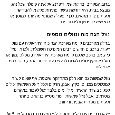
ברוב המקרים, בדיקת שמן דיפרנציאל אינה פעולה שכל נהג
מבצע בבית. היא דורשת גישה, פתיחת פקק מילוי/בדיקה
ולעיתים ציוד מתאים. לכן זו פעולה שמתאימה יותר למוסך או
למי שיש לו ניסיון וכלים נכונים.
נוזל הגה כוח ונוזלים נוספים
בחלק מהרכבים קיימת מערכת הגה כוח הידראולית עם נוזל
ייעודי. ברכבים חדשים רבים המערכת חשמלית, ולכן אין נוזל
כזה. אם ברכב שלכם קיימת מערכת הידראולית, מפלס נמוך או
נוזל לא תקין יכולים לגרום לרעש בעת סיבוב ההגה, קושי בהיגוי
או נזילות.
נוזל שמשות גם הוא חלק מתחזוקה שוטפת, אף שאינו קשור
למכלולים מכניים. בקיץ, אבק, חרקים ולכלוך על השמשה יכולים
לפגוע בשדה הראייה. מילוי מים בלבד יכול לעבוד במקרים
מסוימים, אבל נוזל שמשות ייעודי מסייע בניקוי טוב יותר
ולעיתים מפחית אבנית וריחות.
יש גם רכבים עם נוזלים נוספים לפי המערכת, כמו נוזל AdBlue