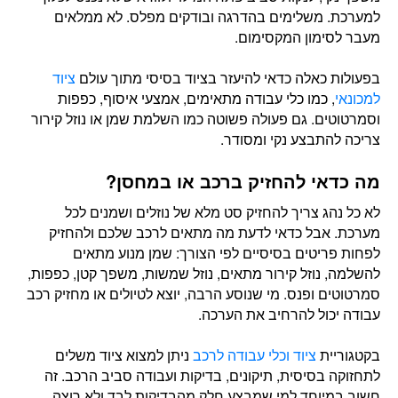
למערכת. משלימים בהדרגה ובודקים מפלס. לא ממלאים
מעבר לסימון המקסימום.
בפעולות כאלה כדאי להיעזר בציוד בסיסי מתוך עולם
ציוד
למכונאי
, כמו כלי עבודה מתאימים, אמצעי איסוף, כפפות
וסמרטוטים. גם פעולה פשוטה כמו השלמת שמן או נוזל קירור
צריכה להתבצע נקי ומסודר.
מה כדאי להחזיק ברכב או במחסן?
לא כל נהג צריך להחזיק סט מלא של נוזלים ושמנים לכל
מערכת. אבל כדאי לדעת מה מתאים לרכב שלכם ולהחזיק
לפחות פריטים בסיסיים לפי הצורך: שמן מנוע מתאים
להשלמה, נוזל קירור מתאים, נוזל שמשות, משפך קטן, כפפות,
סמרטוטים ופנס. מי שנוסע הרבה, יוצא לטיולים או מחזיק רכב
עבודה יכול להרחיב את הערכה.
בקטגוריית
ציוד וכלי עבודה לרכב
ניתן למצוא ציוד משלים
לתחזוקה בסיסית, תיקונים, בדיקות ועבודה סביב הרכב. זה
חשוב במיוחד למי שמבצע חלק מהבדיקות לבד ולא רוצה