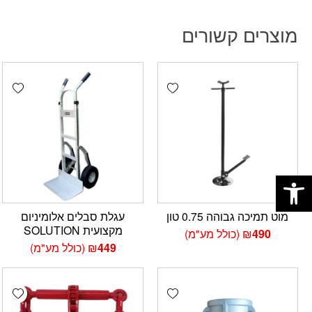
מוצרים קשורים
hlist
Add wishlist
פתח סרגל נגישות
מוט תמיכה גבוהה 0.75 טון
עגלת סבלים אלומיניום
מקצועית SOLUTION
490
₪
(כולל מע"מ)
449
₪
(כולל מע"מ)
hlist
Add wishlist