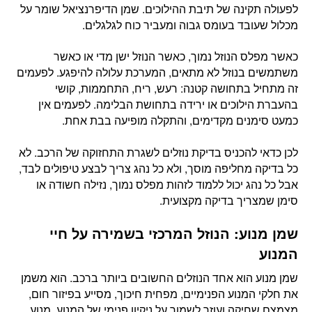
לפעולה תקינה של תיבת ההילוכים. שמן הדיפרנציאל שומר על
מכלול שעובד בעומס גבוה ומעביר כוח לגלגלים.
כאשר מפלס הנוזל נמוך, כאשר הנוזל ישן מדי או כאשר
משתמשים בנוזל לא מתאים, המערכת עלולה להיפגע. לפעמים
זה מתחיל בתחושה קטנה: רעש, ריח, התחממות, קושי
בהעברת הילוכים או ירידה בתחושת הבלימה. לפעמים אין
כמעט סימנים מקדימים, והתקלה מופיעה בבת אחת.
לכן כדאי להכניס בדיקת נוזלים לשגרת התחזוקה של הרכב. לא
כל בדיקה מחליפה מוסך, ולא כל נהג צריך לבצע טיפולים לבד,
אבל כל נהג יכול ללמוד לזהות מפלס נמוך, נזילה חשודה או
סימן שמצריך בדיקה מקצועית.
שמן מנוע: הנוזל המרכזי בשמירה על חיי
המנוע
שמן מנוע הוא אחד הנוזלים החשובים ביותר ברכב. הוא משמן
את חלקי המנוע הפנימיים, מפחית חיכוך, מסייע בפיזור חום,
מצמצם שחיקה ועוזר לשמור על ניקיון פנימי של המנוע. מנוע