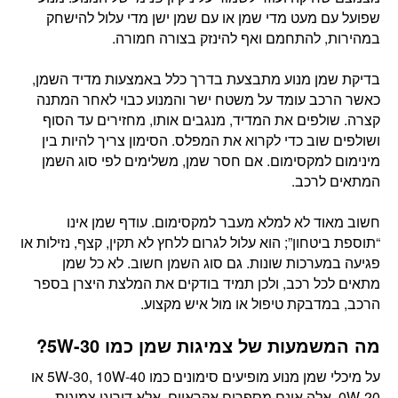
שפועל עם מעט מדי שמן או עם שמן ישן מדי עלול להישחק
במהירות, להתחמם ואף להינזק בצורה חמורה.
בדיקת שמן מנוע מתבצעת בדרך כלל באמצעות מדיד השמן,
כאשר הרכב עומד על משטח ישר והמנוע כבוי לאחר המתנה
קצרה. שולפים את המדיד, מנגבים אותו, מחזירים עד הסוף
ושולפים שוב כדי לקרוא את המפלס. הסימון צריך להיות בין
מינימום למקסימום. אם חסר שמן, משלימים לפי סוג השמן
המתאים לרכב.
חשוב מאוד לא למלא מעבר למקסימום. עודף שמן אינו
“תוספת ביטחון”; הוא עלול לגרום ללחץ לא תקין, קצף, נזילות או
פגיעה במערכות שונות. גם סוג השמן חשוב. לא כל שמן
מתאים לכל רכב, ולכן תמיד בודקים את המלצת היצרן בספר
הרכב, במדבקת טיפול או מול איש מקצוע.
מה המשמעות של צמיגות שמן כמו 5W-30?
על מיכלי שמן מנוע מופיעים סימונים כמו 5W-30, 10W-40 או
0W-20. אלה אינם מספרים אקראיים, אלא דירוגי צמיגות.