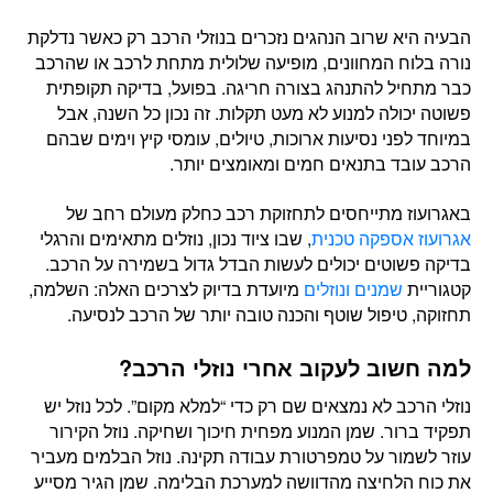
הבעיה היא שרוב הנהגים נזכרים בנוזלי הרכב רק כאשר נדלקת
נורה בלוח המחוונים, מופיעה שלולית מתחת לרכב או שהרכב
כבר מתחיל להתנהג בצורה חריגה. בפועל, בדיקה תקופתית
פשוטה יכולה למנוע לא מעט תקלות. זה נכון כל השנה, אבל
במיוחד לפני נסיעות ארוכות, טיולים, עומסי קיץ וימים שבהם
הרכב עובד בתנאים חמים ומאומצים יותר.
באגרועוז מתייחסים לתחזוקת רכב כחלק מעולם רחב של
אגרועוז אספקה טכנית
, שבו ציוד נכון, נוזלים מתאימים והרגלי
בדיקה פשוטים יכולים לעשות הבדל גדול בשמירה על הרכב.
קטגוריית
שמנים ונוזלים
מיועדת בדיוק לצרכים האלה: השלמה,
תחזוקה, טיפול שוטף והכנה טובה יותר של הרכב לנסיעה.
למה חשוב לעקוב אחרי נוזלי הרכב?
נוזלי הרכב לא נמצאים שם רק כדי “למלא מקום”. לכל נוזל יש
תפקיד ברור. שמן המנוע מפחית חיכוך ושחיקה. נוזל הקירור
עוזר לשמור על טמפרטורת עבודה תקינה. נוזל הבלמים מעביר
את כוח הלחיצה מהדוושה למערכת הבלימה. שמן הגיר מסייע