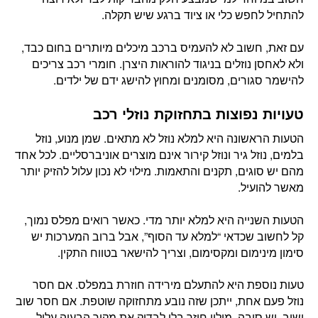
להתחיל לחפש כלי או ציוד ברגע שיש תקלה.
עם זאת, חשוב לא להעמיס ברכב מיכלים מיותרים בחום כבד,
ולא לאחסן נוזלים בניגוד להוראות היצרן. חומרי רכב צריכים
להישמר סגורים, מסומנים ומחוץ להישג ידם של ילדים.
טעויות נפוצות בתחזוקת נוזלי רכב
הטעות הראשונה היא למלא נוזל לא מתאים. שמן מנוע, נוזל
בלמים, נוזל גיר ונוזל קירור אינם מוצרים אוניברסליים. לכל אחד
מהם יש סוגים, תקנים והתאמות. מילוי לא נכון עלול להזיק יותר
מאשר להועיל.
הטעות השנייה היא למלא יותר מדי. כאשר רואים מפלס נמוך,
קל לחשוב שכדאי “למלא עד הסוף”, אבל ברוב המערכות יש
סימון מינימום ומקסימום, וצריך להישאר בטווח התקין.
טעות נוספת היא להתעלם מירידה חוזרת במפלס. אם חסר
נוזל פעם אחת, ייתכן שזה נובע מתחזוקה שוטפת. אם חסר שוב
ושוב, יש סיבה. מילוי חוזר בלי לבדוק את מקור הבעיה עלול