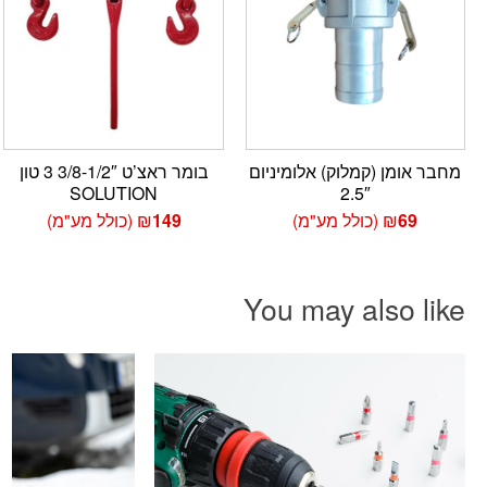
מחבר אומן (קמלוק) אלומיניום
בומר ראצ’ט 3/8-1/2″ 3 טון
SOLUTION
2.5″
69
₪
(כולל מע"מ)
149
₪
(כולל מע"מ)
You may also like