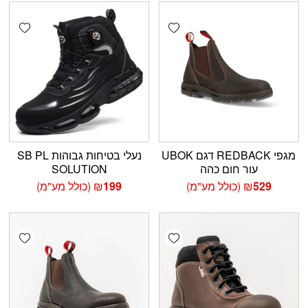
shlist
Add wishlist
מגפי REDBACK דגם UBOK
נעלי בטיחות גבוהות SB PL
עור חום כהה
SOLUTION
529
₪
(כולל מע"מ)
199
₪
(כולל מע"מ)
shlist
Add wishlist