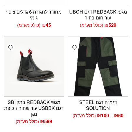
מגפי REDBACK דגם UBCH
מחורר לחגורה 6 גדלים ציפוי
עור חום בהיר
גומי
529
₪
(כולל מע"מ)
45
₪
(כולל מע"מ)
shlist
Add wishlist
דגמ”ח דגם STEEL
מגפי REDBACK בתקן SB
SOLUTION
דגם USBBK עור שחור + כיפת
מגן
טווח
60
₪
–
100
₪
(כולל מע"מ)
מחירים:
599
₪
(כולל מע"מ)
עד