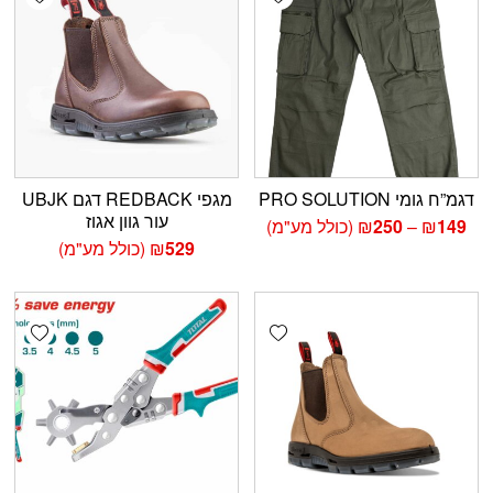
דגמ”ח גומי PRO SOLUTION
מגפי REDBACK דגם UBJK
עור גוון אגוז
טווח
149
₪
–
250
₪
(כולל מע"מ)
מחירים:
529
₪
(כולל מע"מ)
עד
shlist
Add wishlist