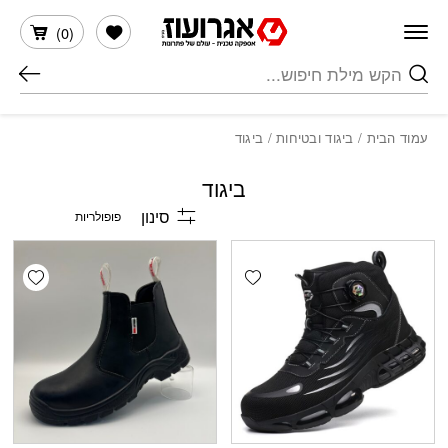
חזרה למעלה
Skip to Conten
הרשימה שלי
)
0
(
חיפוש
עמוד הבית
/
ביגוד ובטיחות
/ ביגוד
ביגוד
סינון
shlist
Add wishlist