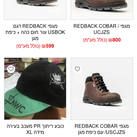
מגפי REDBACK COBAR /
מגפי REDBACK דגם
UCJZS
USBOK עור חום כהה + כיפת
מגן
800
₪
(כולל מע"מ)
599
₪
(כולל מע"מ)
shlist
Add wishlist
מגפי REDBACK COBAR
כובע ריתוך PR מעכב בעירה
/USCJZS עם כיפת מגן
מידה XL