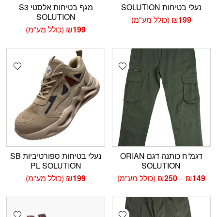
נעלי בטיחות SOLUTION
מגף בטיחות אלסטי S3
SOLUTION
199
₪
(כולל מע"מ)
199
₪
(כולל מע"מ)
shlist
Add wishlist
דגמ”ח כותנה דגם ORIAN
נעלי בטיחות ספורטיביות SB
PL SOLUTION
SOLUTION
טווח
149
₪
–
250
₪
(כולל מע"מ)
199
₪
(כולל מע"מ)
מחירים:
עד
shlist
Add wishlist