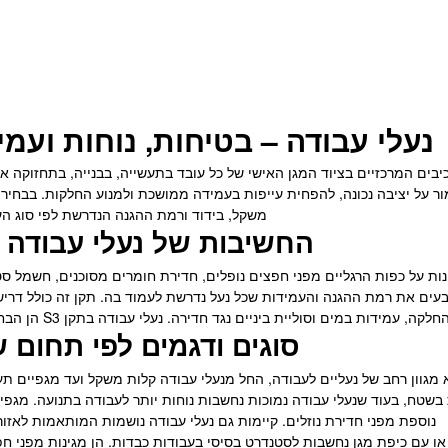
נעלי עבודה – בטיחות, נוחות ועמ
יבים המרכזיים בציוד המגן האישי של כל עובד בתעשייה, בבנייה, בתחזוקה א
מור על יציבה נכונה, להפחית עייפות בעמידה ממושכת ולמנוע החלקות. בבחירת
משקל, בידוד ורמת ההגנה הנדרשת לפי סוג הע
החשיבות של נעלי עבודה 
ינות על כפות הרגליים מפני חפצים נופלים, חדירת חומרים מסוכנים, חשמל ס
שם תקן S3, קובעים את רמת ההגנה והעמידות שכל נעל נדרשת לעמוד בה. תקן זה כול
, עמידות במים וסוליית ביניים נגד חדירה. נעלי עבודה בתקן S3 הן הבחירה הנפוצה ביותר בעבודות תעשייה ובנייה.
סוגים ודגמים לפי תחום 
וא מגוון רחב של נעליים לעבודה, החל מנעלי עבודה קלות משקל ועד מגפיים 
שטח, בעוד שנעלי עבודה נמוכות נחשבות נוחות יותר לעבודה בתנועה. מגפי 
נוספת מפני חדירת נוזלים. קיימות גם נעלי עבודה נושמות המותאמות לאזור
או עם כיפת מגן נחשבות לסטנדרט בסיסי בעבודות כבדות. הן מגינות מפני חפ