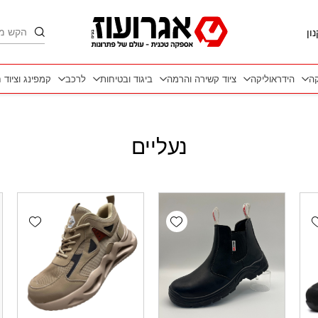
חיפוש
ון
קה
הידראוליקה
ציוד קשירה והרמה
ביגוד ובטיחות
לרכב
קמפינג וציוד 
נעליים
wishlist
Add wishlist
Add wishlis