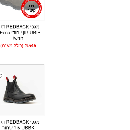
מגפי REDBACK
חדש!
545
₪
(כולל מע"מ)
t
מגפי REDBACK
UBBK עור שחור