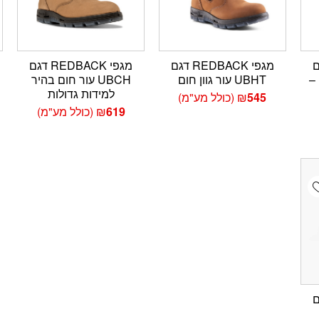
 דגם
מגפי REDBACK דגם
מגפי REDBACK דגם
UBIB גוון ייחודי Ecco –
UBHT עור גוון חום
UBCH עור חום בהיר
למידות גדולות
545
₪
(כולל מע"מ)
619
₪
(כולל מע"מ)
Add wishlis
 דגם