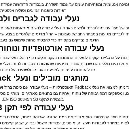
מיכה אנטומית ומפחיתות עומס על עמוד השדרה. בעבודות הדורשות עמידה מ
רפידות סופגות זעזועים וסוליה אלסטית.
נעלי עבודה לגברים ולנ
ב של נעלי עבודה לגברים ולנשים כאחד. נעלי עבודה לנשים מותאמות לגזרות 
דה לגברים מגיעות במבחר רחב של סגנונות – החל מדגמים קלאסיים בצבע שחו
הדגמים נבדקים בקפידה כדי להבטיח נוחות שימוש גם בעבו
נעלי עבודה אורטופדיות ונוחות
ות על הרגליים זקוקים לנעליים התומכות בעקב ובקשת כף הרגל. נעלי עבודה 
מתקדמים כוללים גם שכבות אוורור פנימיות שמונעות הצטברות לחות. נעלי ע
גם להפחתת עייפות, למניעת כאבי גב ולשמירה על ריכוז וי
מותגים מובילים ונעלי Redback
 ומספקים רמה גבוהה של נוחות ואחיזה גם בתנאים מאתגרים. מותגים נוספים 
בעמידה לתקני S3 ו־EN ISO 20345.
נעלי עבודה לפי תקן S3
יסוד בתחום נעלי הבטיחות. הוא מגדיר את רמת ההגנה הגבוהה ביותר, הכוללת כי
עבודה בתקן S3 מומלצות במיוחד לעבודות תעשייה, מוסכים, עבודות חשמל ובנייה, שבהן 
עם נוחות תפעולית, בזכות משקל קל יותר וטכנולוגיו