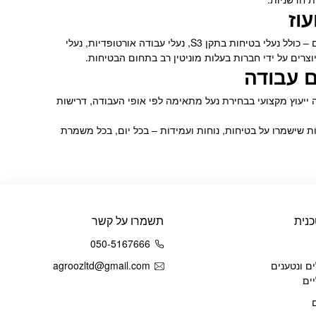
וז
של אגרועוז ניתן למצוא מבחר רחב של נעלי עבודה מקצועיות לגברים ולנשים – כולל נעלי בטיחות בתקן S3, נעלי עבודה אורטופדיות, נעלי
רים על ידי חברות בעלות מוניטין רב בתחום הבטיחות.
ם עבודה
 ייעוץ מקצועי בבחירת נעל מתאימה לפי אופי העבודה, דרישות
ות שישמרו על בטיחות, נוחות ועמידות – בכל יום, בכל משמרת
נית
תשמרו על קשר
050-5167666
ם ונטענים
agroozltd@gmail.com
ים