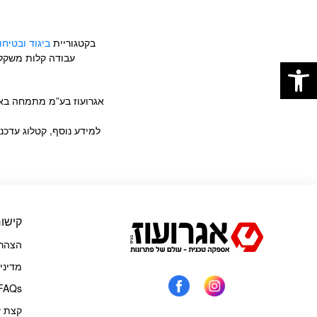
בקטגוריית
ביגוד ובטיחו
פתח סרגל נגישות
עבודה קלות משקל 
אגרועוז בע”מ מתמחה באספ
למידע נוסף, קטלוג עדכנ
קישור
הצהרת
מדיני
FAQs
קצת ע