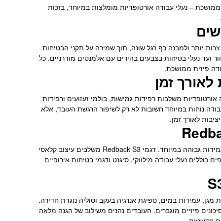
מושכת – נעלי עבודה אורטופדיות מומלצות במיוחד, בזכות
שים
צרות יותר ולמבנה כף רגל שונה, תוך שמירה על תקני הבטיחות
ר ועד נעלי בטיחות בצבעים בהירים עם אלמנטים מודרניים. כל
דה פיזית ממושכת.
 לאורך זמן
אורטופדיות משלבות רפידות גמישות, בולמי זעזועים ורפידות
בודה נוחות במיוחד חשובות לא רק לשיפור הרגשת העובד, אלא
ציבות לאורך זמן.
בין הדגמים הנמכרים ביותר ניתן למצוא את נעלי Redback האוסטרליות – נעלי עבודה עם כיפת ברזל ועמידות גבוהה במיוחד. דגמי Redback S3 משלבים עיצוב קלאסי
כוללים נעלי עבודה מילווקי, סיגנט ודגמי בטיחות אירופיים
פת מגן, עמידות במים, ספיגת אנרגיה בעקב וסוליה נוגדת חדירה.
קיימים סיכונים פיזיים מוגברים. העובדים נהנים משילוב של הגנה מלאה
ת חדשניות.