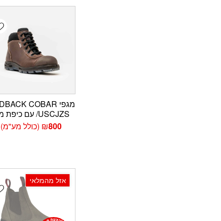
t
מגפי BACK COBAR
/USCJZS עם כיפת מגן
800
₪
(כולל מע"מ)
אזל מהמלאי
t