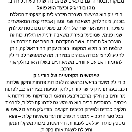
מבוקרת ובטוחה, גם בתנאים שבהם נדרשת הפעלת כוח רב.
מהו בודי ג’ק וכיצד הוא פועל
בודי ג’ק הוא למעשה מערכת הידראולית קומפקטית הכוללת
בוכנה, צינור לחץ, משאבת שמן ומגוון אביזרי קצה המאפשרים
משיכה, דחיפה או יישור של חלקים. פעולתו מבוססת על לחץ
שמן פנימי, שמופעל בעזרת משאבה ידנית או רגלית. כוח זה
מועבר אל הבוכנה, אשר מתקדמת ודוחפת את המתכת או
שולפת רכיב תקוע ממקומו. בזכות עקרון ההידראוליקה, ניתן
להגיע ללחצי עבודה גבוהים במיוחד, מה שמאפשר לבודי ג’ק
להתמודד גם עם עיוותים משמעותיים בשלדה או בחלקי גוף
הרכב.
שימושים מקצועיים של בודי ג’ק
בודי ג’ק מיועד בראש ובראשונה לעבודות פחחות ותיקון שלדות
רכב. בעזרתו ניתן ליישר קורות, לתקן פגיעות בצידי הרכב, לפתוח
מרווחים בין חלקי מרכב ולבצע התאמות מדויקות של דלתות או
מכסים. במוסכים רבים הוא משמש גם לתחזוקה כללית, להרמת
חלקים כבדים ולפירוק רכיבים תקועים. בודי ג’ק מתאים לשימוש
בכל סוגי הרכב – ממכוניות פרטיות ועד משאיות קלות – והוא
מספק פתרון יעיל גם לעבודות חוץ ושטח, בזכות משקלו הנמוך
והיכולת לשאת אותו בקלות.