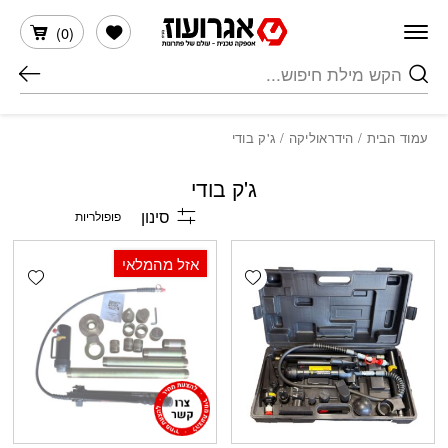
חזרה למעלה
Skip to Conten
הרשימה שלי
)
0
(
חיפוש
עמוד הבית
/
הידראוליקה
/ ג'ק בודי
ג'ק בודי
סינון
אזל מהמלאי
shlist
Add wishlist