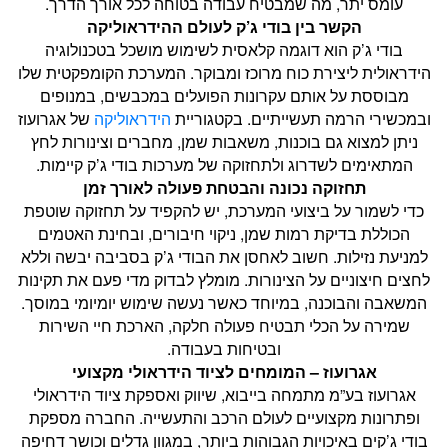
עומס יתר, מה שמבטיח עבודה בטוחה לכל אורך הדרך.
הקשר בין בודי ג’ק לעולם ההידראוליקה
בודי ג’ק הוא דוגמה קלאסית לשימוש מושכל בטכנולוגיה
הידראולית ליצירת כוח מרוכז ומבוקר. המערכת הקומפקטית שלו
מבוססת על אותם עקרונות הפועלים במכבשים, במנופים
ובמכשירי הרמה תעשייתיים. בקטגוריית
הידראוליקה
של אגרועוז
ניתן למצוא גם בוכנות, משאבות שמן, מחברים וצינורות לחץ
המתאימים לשדרוג ולתחזוקה של מערכות בודי ג’ק קיימות.
תחזוקה נכונה והבטחת פעולה לאורך זמן
כדי לשמור על ביצועי המערכת, יש להקפיד על תחזוקה שוטפת
הכוללת בדיקת רמות שמן, ניקוי חיבורים, ובחינת האטמים
למניעת נזילות. חשוב לאחסן את הבודי ג’ק בסביבה יבשה וללא
לחצים חיצוניים על הצינורות. מומלץ לבדוק מדי פעם את תקינות
המשאבה והבוכנה, במיוחד כאשר נעשה שימוש יומיומי במוסך.
שמירה על הכלי תבטיח פעולה חלקה, הארכת חיי השירות
ובטיחות בעבודה.
אגרועוז – המומחים לציוד הידראולי מקצועי
אגרועוז בע”מ מתמחה בייבוא, שיווק ואספקת ציוד הידראולי
ופתרונות מקצועיים לעולם הרכב והתעשייה. החברה מספקת
בודי ג’קים באיכויות הגבוהות ביותר, במגוון גדלים וכושר דחיפה