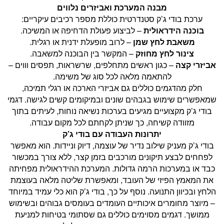
מבנה המערכת ואביזרים נלווים
ערכת בודי ג’ק סטנדרטית כוללת מספר רכיבים עיקריים:
בוכנה הידראולית
– לביצוע פעולת הדחיפה או המשיכה.
משאבת לחץ שמן
– לרוב מופעלת ידנית או רגלית.
צינור לחץ מחוזק
– המקשר בין הבוכנה למשאבה.
אביזרי קצה
– כגון ראשים מתחלפים, שרשראות, תפסים וווים –
להתאמה מלאה לכל סוג של משימה.
חלק מהדגמים כוללים גם אביזרי הארכה או רגלי תמיכה,
שמאפשרים שימוש בגבהים שונים ובמיקומים קשים לגישה. דגמי
בודי ג’ק מקצועיים מגיעים בערכות נשיאה נוחות, לעיתים בתוך
מזוודה קשיחה, כך שניתן לקחתם לכל מקום עבודה.
יתרונות העבודה עם בודי ג’ק
בודי ג’ק מעניק שילוב נדיר של עוצמה, דיוק וניידות. הוא מאפשר
לפחחים לבצע תיקונים מורכבים בזמן קצר, ללא צורך במכשור
כבד או במערכות הרמה גדולות. המערכת ההידראולית מפחיתה
את המאמץ הפיזי של העובד, ומאפשרת שליטה מלאה בעוצמת
הלחץ ובכיוון התנועה. נוסף על כך, בודי ג’ק הוא כלי עמיד במיוחד
– מיוצר מחומרים איכותיים העומדים בעומסים גבוהים ובשימוש
ממושך. דגמים מסוימים כוללים גם שסתומי בטיחות למניעת