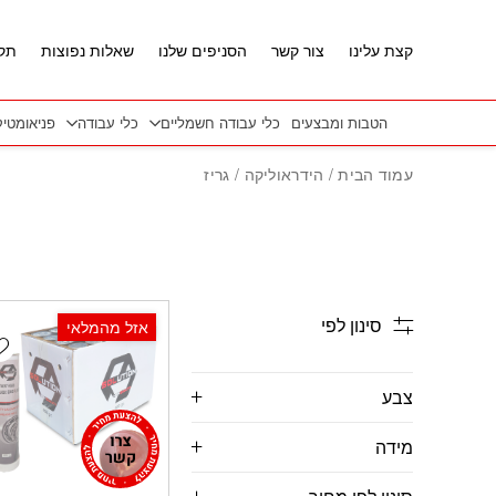
חזרה למעלה
Skip to Conten
קצת עלינו
צור קשר
הסניפים שלנו
שאלות נפוצות
תקנ
הטבות ומבצעים
כלי עבודה חשמליים
כלי עבודה
פניאומטי
עמוד הבית
/
הידראוליקה
/ גריז
סינון לפי
אזל מהמלאי
t
צבע
מידה