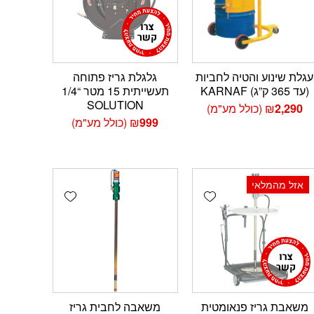
עגלת שינוע והטיה לחביות
גלגלת גריז פתוחה
(עד 365 ק”ג) KARNAF
תעשייתית 15 מטר “1/4
SOLUTION
2,290
₪
(כולל מע"מ)
999
₪
(כולל מע"מ)
אזל מהמלאי
Add wishlist
Add wishlist
Add 
משאבת גריז פנאומטית
משאבה לחבית גריז