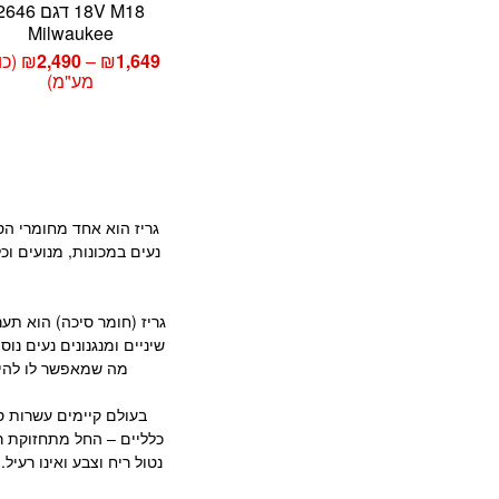
18V M18 דגם 646
Milwaukee
טוו
1,649
₪
–
2,490
₪
(כו
מחי
מע"מ)
עד
גריז הוא אחד מחומרי הס
נעים במכונות, מנועים וכ
גריז (חומר סיכה) הוא תער
שיניים ומנגנונים נעים נו
מה שמאפשר לו להישא
בעולם קיימים עשרות סו
כלליים – החל מתחזוקת רכב
נטול ריח וצבע ואינו רעיל.