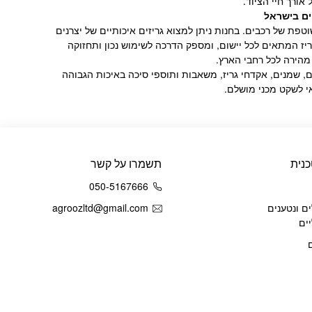
אורך חיי הציוד.
ים בישראל
פת של רכבים. בחנות ניתן למצוא גריזים איכותיים של יצרנים
יז המתאים לכל יישום, ומספק הדרכה לשימוש נכון ותחזוקה
מהירה לכל רחבי הארץ.
ם, שמנים, אקדחי גריז, משאבות ותוספי סיכה באיכות הגבוהה
אי לשקט מכני מושלם.
נית
תשמרו על קשר
050-5167666
ם ונטענים
agroozltd@gmail.com
ים