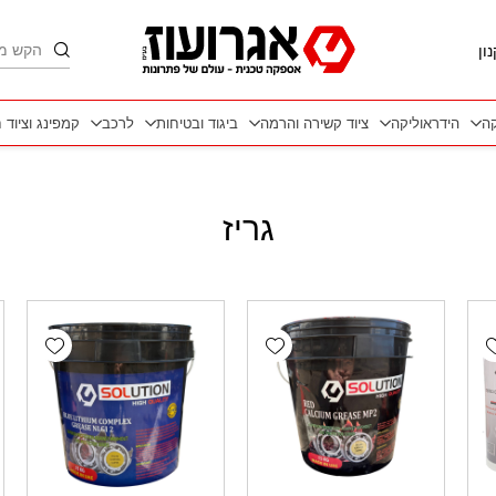
חיפוש
ון
קה
הידראוליקה
ציוד קשירה והרמה
ביגוד ובטיחות
לרכב
קמפינג וציוד 
גריז
wishlist
Add wishlist
Add wishlis