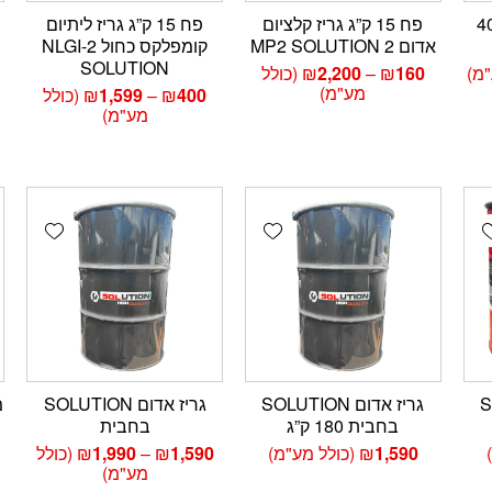
 בתרמיל 400
פח 15 ק”ג גריז קלציום
פח 15 ק”ג גריז ליתיום
אדום 2 MP2 SOLUTION
קומפלקס כחול NLGI-2
SOLUTION
טווח
"מ)
160
₪
–
2,200
₪
(כולל
מחירים:
מע"מ)
טווח
400
₪
–
1,599
₪
(כולל
מחירים:
מע"מ)
עד
עד
wishlist
Add wishlist
Add wishlis
SO
גריז אדום SOLUTION
גריז אדום SOLUTION
מ
בחבית 180 ק”ג
בחבית
טווח
1,590
₪
(כולל מע"מ)
1,590
₪
–
1,990
₪
(כולל
מחירים:
מע"מ)