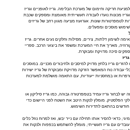
למניעת חריקה וחימום של מערכת הבלימה. גריז לאופניים וגריז
 וגריז מכונות נועדו לעבודה תעשייתית מאומצת ומספקים שכבת
ות לטמפרטורות שונות. אגרועוז מציעה מגוון רחב של גריזים
לשימוש מוסכים ומפעלים.
מה לשימון דלתות, צירים, מסילות וחלקים נעים אחרים. גריז
קורוזיה, מאריך את חיי המערכת ומשפר את ביצועי הרכב. ספריי
ספקים סיכה מדויקת ומבוקרת.
ריז
להזרים גריז בלחץ מדויק למיסבים ולחיבורים מכניים. במוסכים
לי עבודה נוח המאפשר הזרקה מדויקת ומבוקרת של גריז ישירות
פורפרות או במחסניות ייעודיות, עם התאמה מושלמת למערכות
יש לבחור גריז עמיד בטמפרטורה גבוהה, כמו גריז סיליקון או
בחלקי הפלסטיק. מומלץ לנקות היטב את השטח לפני היישום כדי
 חודשים בהתאם לתדירות השימוש.
, כדאי להסיר אותו תחילה עם נייר יבש, ואז למרוח נוזל כלים
אשר עובדים עם גריז תעשייתי, מומלץ להשתמש בכפפות ולנקות את