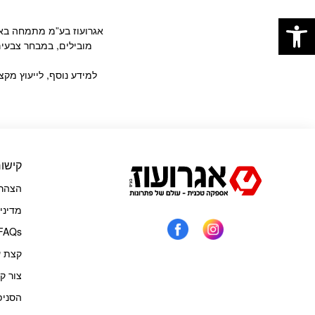
פתח סרגל נגישות
אגרועוז בע”מ מתמחה באספ
מובילים, במבחר צבעים
למידע נוסף, לייעוץ מקצ
קישור
הצהרת
מדיני
FAQs
קצת ע
צור ק
הסניפ