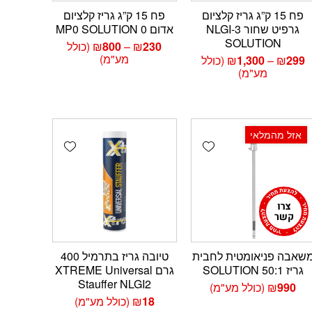
פח 15 ק”ג גריז קלציום
פח 15 ק”ג גריז קלציום
גרפיט שחור NLGI-3
אדום 0 MP0 SOLUTION
SOLUTION
טווח
230
₪
–
800
₪
(כולל
מחירים:
מע"מ)
טווח
299
₪
–
1,300
₪
(כולל
מחירים:
מע"מ)
עד
עד
אזל מהמלאי
Add wishlist
Add wishlist
Add 
שאבה פניאומטית לחבית
טיובה גריז בתרמיל 400
גריז SOLUTION 50:1
גרם XTREME Universal
Stauffer NLGI2
990
₪
(כולל מע"מ)
18
₪
(כולל מע"מ)