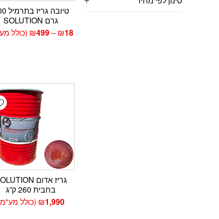
סינון לפי מחיר
טיובה גריז
גרם SOLUTION
טווח
18
₪
–
499
₪
(כולל מע
מחירים:
עד
t
גריז אדום LUTION
בחבית 260 ק”ג
1,990
₪
(כולל מע"מ)