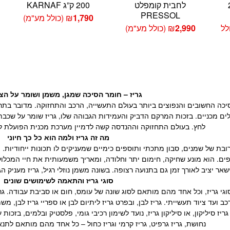
2
לחבית קומפלט
200 ק”ג KARNAF
PRESSOL
1,790
₪
(כולל מע"מ)
ח
לל
2,990
₪
(כולל מע"מ)
רים:
גריז – חומר הסיכה שמגן, משמן ושומר על הצ
יכה החשובים והנפוצים ביותר בעולם התעשייה, הרכב והתחזוקה. מדובר בתר
לים מכניים. בזכות המרקם הדביק והעמידות הגבוהה שלו, גריז שומר על שכבת
לחץ. בעולם התחזוקה וההנדסה קשה לדמיין מערכת מכנית הפועלת ללא
מה זה גריז ולמה הוא כל כך חיוני
ובת של שמנים, סבון מתכתי ותוספים כימיים שמעניקים לו תכונות ייחודיות. ה
ספים. הוא מונע שחיקה, חימום יתר וחלודה, ומאריך משמעותית את חיי המכלולי
ר יציב לאורך זמן גם בתנועה רצופה. בשונה משמן נוזלי רגיל, גריז מעניק
סוגי גריז והתאמה לשימושים שונים
גי גריז, וכל אחד מהם מותאם לסוג שונה של עומס, חום או סביבת עבודה. גר
 ועד ציוד תעשייתי. גריז לבן, ובפרט גריז ליתיום לבן או ספריי גריז לבן, מש
 גריז סיליקון, או סיליקון גריז, נועד לשימון רכיבי גומי, פלסטיק ובלמים, בז
נחושת, גריז גרפיט, גריז קרמי וגריז כחול – כל אחד מהם מותאם לתנא