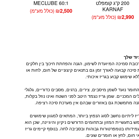
200 ק”ג קומפלט
MECLUBE 60:1
KARNAF
2,500
₪
(כולל מע"מ)
2,990
₪
(כולל מע"מ)
יוד שלך
כובת סמיכה המיועדת לשימון, הגנה והפחתת חיכוך בין חלקים
 סיכה קבועה לאורך זמן גם בתנאים קיצוניים של חום, לחות או
 שימוש קבוע בגריז איכותי.
חומר נועד לשמן מיסבים, צירים, ברגים, מסבים כדוריים, גלגלי
ם המכניים. שמן גריז נצמד היטב לפני השטח ואינו נוזל בקלות,
 הגנה מתמשכת גם באזורים שבהם אין מערכת סיכה רציפה.
יז ליתיום נחשב לסוג הנפוץ ביותר, המתאים למגוון שימושים
מש בתעשיית המזון ובתחומים הדורשים ניקיון והיגיינה, שכן הוא
כות עמידותו בטמפרטורות גבוהות ובסביבה לחה. בנוסף קיימים גריז
י חום, לחץ או חומרים שונים.