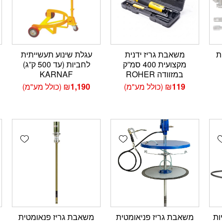
ת
משאבת גריז ידנית
עגלת שינוע תעשייתית
מקצועית 400 סמ”ק
לחביות (עד 500 ק”ג)
במזוודה ROHER
KARNAF
119
₪
(כולל מע"מ)
1,190
₪
(כולל מע"מ)
wishlist
Add wishlist
Add wishlis
ירויות
משאבת גריז פניאומטית
משאבת גריז פנאומטית