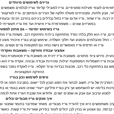
גריזים לשימושים מיוחדים
תאימים לענפי פעילות ספציפיים. גריז למובילי קליפר וגריז לבלמים משמשים 
אי, אבק ולחות, ומבטיחים פעולה חלקה של הצירים והמיסבים. גריז לטרקטור
רבות. גריז שחור, גריז אדום וגריז כחול נבדלים ביניהם בהרכב הכימי ובעמיד
במארזים שונים – משפורפרת גריז אישית ועד פח גריז תעשייתי 
גריז בשימוש יומיומי – גם מחוץ למפעל
ם, גריז הוא חלק בלתי נפרד מתחזוקה ביתית ותחזוקת רכב. משחת גריז מתאי
ייד – החל מהבלמים והמנוע ועד חלקי השלדה. שימוש קבוע בגריז איכותי מונע 
גריז או תרסיס גריז מאפשרים גישה נוחה גם למקומות צרים וקשים, ומ
אמצעי עבודה והזרקה – משאבות ואקדחי ג
צועית, נדרש ציוד מתאים. משאבת גריז ידנית או משאבת גריז פנאומטית נועדו 
ות גריז חשמליות המספקות יעילות ומהירות עבודה גבוהה. אקדח גריז הוא כ
מש גם בתחזוקת כלי רכב, מכונות כבדות וציוד חקלאי. גריז לאקדח נמכר בש
ההזרקה המקצועיות.
טיפים לשימוש נכון בגריז
המרבית של גריז, חשוב לבחור את הסוג הנכון לכל יישום. בסביבה חמה או לחה 
ערכות בלימה יש להשתמש אך ורק בגריז סיליקון ייעודי שאינו פוגע בגומי או 
למנוע ערבוב עם אבק או שמנים ישנים, ולחדש את שכבת הגריז אחת לכמה
איך מנקים גריז מבגדים וכלים
 משתמשים היא איך להוריד גריז מבגדים. מאחר שמדובר בחומר שמנוני וצמיגי
י כביסה. גם אצטון או בנזין לבן יכולים לעזור בפירוק שאריות גריז קשות. כ