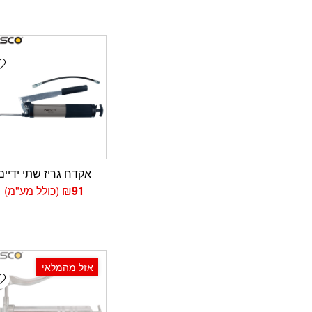
t
אקדח גריז שתי ידיים
91
₪
(כולל מע"מ)
אזל מהמלאי
t