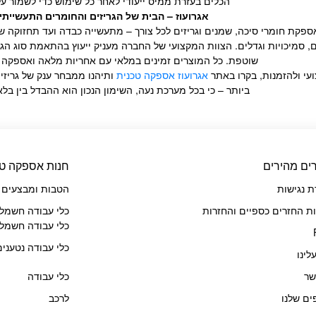
הכלים בעזרת ממיס ייעודי לאחר כל שימוש כדי לשמור על 
אגרועוז – הבית של הגריזים והחומרים התעשייתי
קת חומרי סיכה, שמנים וגריזים לכל צורך – מתעשייה כבדה ועד תחזוקה שוט
, סמיכויות וגדלים. הצוות המקצועי של החברה מעניק ייעוץ בהתאמת סוג הגר
שוטפת. כל המוצרים זמינים במלאי עם אחריות מלאה ואספקה 
ועי ולהזמנות, בקרו באתר
אגרועוז אספקה טכנית
ותיהנו ממבחר ענק של גריזי
ביותר – כי בכל מערכת נעה, השימון הנכון הוא ההבדל בין בל
ים מהירים
חנות אספקה טכ
 נגישות
הטבות ומבצעים
ות החזרים כספיים והחזרות
כלי עבודה חשמלי
כלי עבודה חשמלי
כלי עבודה נטענים
לינו
שר
כלי עבודה
ים שלנו
לרכב