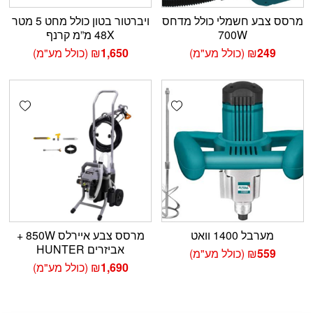
מרסס צבע חשמלי כולל מדחס
ויברטור בטון כולל מחט 5 מטר
700W
48X מ”מ קרנף
249
₪
(כולל מע"מ)
1,650
₪
(כולל מע"מ)
shlist
Add wishlist
מערבל 1400 וואט
מרסס צבע איירלס 850W +
אביזרים HUNTER
559
₪
(כולל מע"מ)
1,690
₪
(כולל מע"מ)