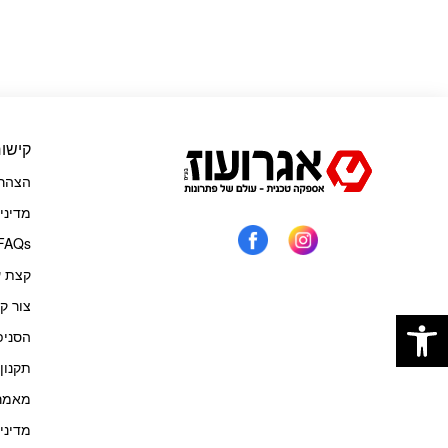
קישור
הצהרת
מדיני
FAQs
קצת ע
פתח סרגל נגישות
צור ק
הסניפ
תקנון
מאמרי
מדיני