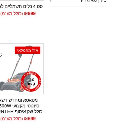
סינון לפי מחיר
סט 4 כלים חשמליים לגינה
999
₪
(כולל מע"מ)
אזל מהמלאי
t
מטאטא ומחדש דשא
סינטטי מקצועי W
כולל שק איסוף HUNTER
599
₪
(כולל מע"מ)