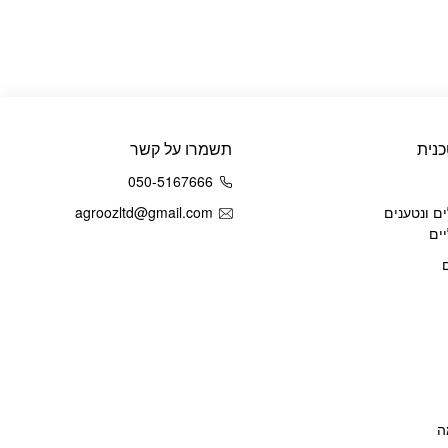
נית
תשמרו על קשר
050-5167666
ם ונטענים
agroozltd@gmail.com
ים
ה