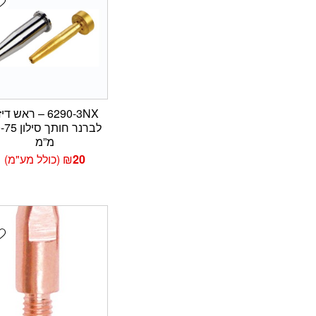
6290-3NX – ראש ד
לברנר חותך סי
מ”מ
20
₪
(כולל מע"מ)
t