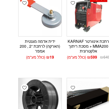
Add wishlist
Add wishlist
Add 
רתכת אינוורטר KARNAF
ידית אדמה מגנטית
MMA200 + מסכת ריתוך
(הארקה) לרתכת “2 , 200
אלקטרונית
אמפר
המחיר
המחיר
64
₪
599
₪
(כולל מע"מ)
19
₪
(כולל מע"מ)
המקורי
הנוכחי
היה:
הוא:
₪599.
₪649.
Add wishlist
Add wishlist
Add 