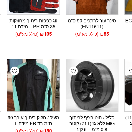
 ECO TIG
סינר עור לרתכים 90 ס”מ
זוג כפפות ריתוך מחוזקות
(EN11611)
35 ס”מ PR – מידה 11
85
₪
(כולל מע"מ)
105
₪
(כולל מע"מ)
wishlist
Add wishlist
Add wishlis
אלקטרודה 6013 (זיקה 11)
סליל / חוט רציף לריתוך
מעיל / חלוק ריתוך אורך 90
MIG ללא גז (71T) קוטר
ס”מ בד FR מידה L
0.8 מ”מ – 5 ק”ג
180
₪
(כולל מע"מ)