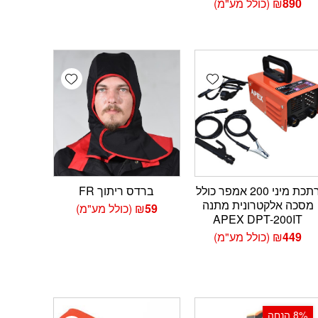
890
₪
(כולל מע"מ)
Add wishlist
Add wishlist
Add 
רתכת מיני 200 אמפר כולל
ברדס ריתוך FR
מסכה אלקטרונית מתנה
59
₪
(כולל מע"מ)
APEX DPT-200IT
449
₪
(כולל מע"מ)
‫8% הנחה