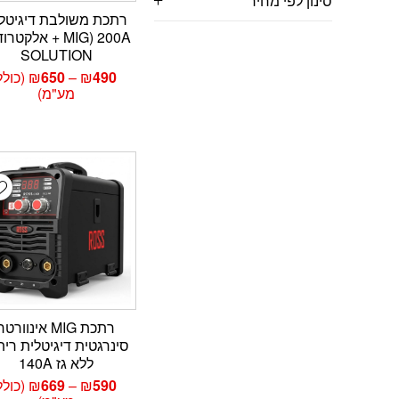
סינון לפי מחיר
רתכת משולבת דיגיטל
200A (MIG + אלקטר
SOLUTION
טווח
490
₪
–
650
₪
(כולל
מחירי
מע"מ)
עד
t
רתכת MIG אינוורטר
סינרגטית דיגיטלית רית
ללא גז 140A
טווח
590
₪
–
669
₪
(כולל