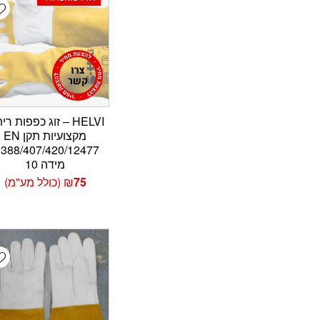
t
HELVI – זוג כפפות רי
מקצועיות תקן EN
–
מידה 10
75
₪
(כולל מע"מ)
t