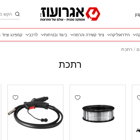
חיפוש
ון
קה
הידראוליקה
ציוד קשירה והרמה
ביגוד ובטיחות
לרכב
קמפינג וציוד 
ם
/ רתכת
רתכת
wishlist
Add wishlist
Add wishlis