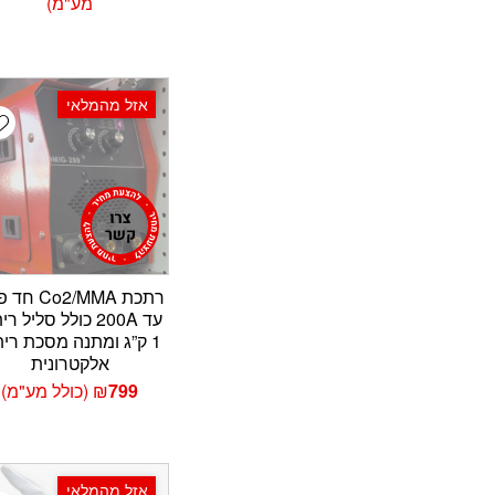
מחירי
מע"מ)
עד
אזל מהמלאי
t
רתכת Co2/MMA 
עד 200A כולל סליל ר
1 ק”ג ומתנה מסכת רית
אלקטרונית
799
₪
(כולל מע"מ)
אזל מהמלאי