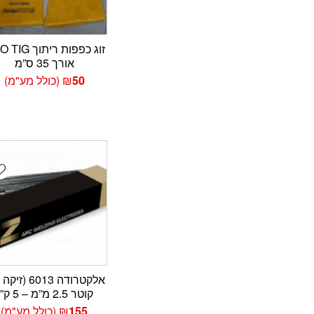
זוג כפפות ריתוך
אורך 35 ס”מ
50
₪
(כולל מע"מ)
t
קוטר 2.5 מ”מ – 5 ק”ג
155
₪
(כולל מע"מ)