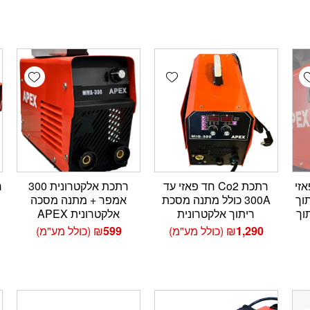
ם:
wishlist
Add wishlist
Add wishlis
חד פאזי
רתכת Co2 חד פאזי עד
רתכת אלקטרונית 300
יתוך
300A כולל מתנה מסכת
אמפר + מתנה מסכה
וך
ריתוך אלקטרונית
אלקטרונית APEX
1,290
₪
(כולל מע"מ)
599
₪
(כולל מע"מ)