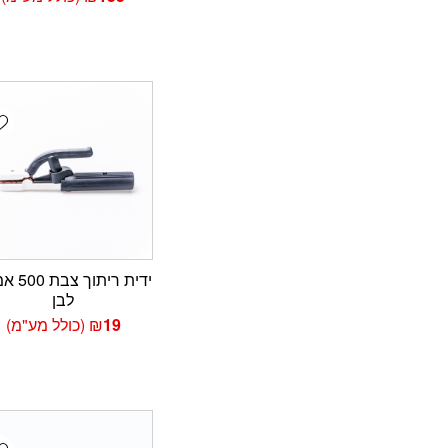
t
ידית ריתוך
לבן
19
₪
(כולל מע"מ)
t