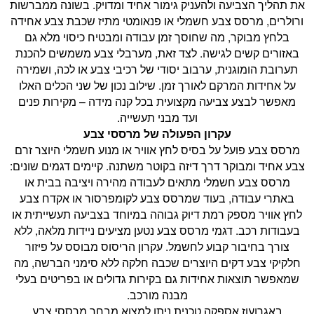
את תהליך הצביעה ולהעניק גימור אחיד ומדויק. בשונה ממברשות
ורולרים, מרסס צבע חשמלי או פנאומטי מתיז שכבת צבע אחידה
בלחץ מבוקר, מה שחוסך זמן עבודה ומבטיח כיסוי מלא גם
באזורים קשים לגישה. לצד זאת, מערבלי צבע משמשים להכנת
תערובת הומוגנית, ערבוב יסודי של רכיבי צבע או לכה, ושמירה
על אחידות המרקם לאורך זמן. שילוב נכון של שני הכלים האלו
מאפשר לבצע צביעה מקצועית בכל קנה מידה – מקירות פנים
ועד מבני תעשייה.
עקרון הפעולה של מרססי צבע
מרסס צבע פועל על בסיס לחץ אוויר או מנוע חשמלי היוצר זרם
צבע אחיד ומבוקר דרך דיזה בקוטר משתנה. קיימים דגמים שונים:
מרסס צבע חשמלי מתאים לעבודה מהירה ויציבה בבית או
באתרי עבודה, בעוד שמרסס צבע לקומפרסור או אקדח צבע
לחץ אוויר מספק רמת דיוק גבוהה במיוחד בצביעה תעשייתית או
בעבודות רכב. דגמי מרסס צבע נטען מציעים ניידות מלאה, ללא
צורך בחיבור קבוע לחשמל. עקרון הריסוס מבוסס על פיזור
חלקיקי צבע דקים היוצרים שכבה חלקה ללא סימני הברשה, מה
שמאפשר תוצאות אחידות גם בקירות גדולים או בפריטים בעלי
מבנה מורכב.
באגרועוז אספקה טכנית ניתן למצוא מבחר מרססי צבע