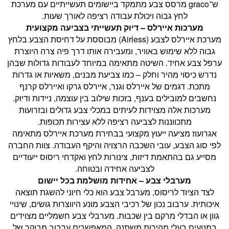
ש־graco מרסס צבע מתמקד ביישומים תעשייתיים עם מערכת
לחץ גבוה ויכולת עבודה רציפה לאורך שעות.
מערכות איירלס – דיוק תעשייתי בצביעה מקצועית
מערכת איירלס לצבע (Airless) מבוססת על דחיסת הצבע בלחץ
גבוה ללא שימוש באוויר, ומעבירה אותו דרך פיה צרה היוצרת
ערפל צבע אחיד. השיטה מתאימה במיוחד לעבודות גדולות שבהן
נדרש כיסוי מהיר וחלק – כמו צביעת מבנים, משאיות או גדרות
מתכת. דגמים של איירלס וגנר, איירלס גרקו ואיירלס קרנף
נחשבים למובילים בענף, בזכות שילוב בין עוצמה, ניידות ודיוק.
מערכות אלה מצוידות לעיתים במכלי צבע גדולים ובזרועות
מתכווננות לצביעה רציפה ללא עצירות תכופות.
אגרועוז מציעה ייעוץ מקצועי בבחירת מערכת איירלס מתאימה
לפי סוג הצבע, עובי השכבה הרצויה והיקף העבודה. צוות החברה
מסייע גם בהתאמת דיזות, צינורות לחץ ואקדחי ריסוס ייעודיים
לצביעה אחידה ובטוחה.
מערבלי צבע – אחידות מושלמת בכל יישום
לצד הציוד לריסוס, מערבל צבע הוא כלי חיוני להשגת תוצאה
איכותית. ערבוב נכון של רכיבי הצבע מונע היווצרות גושים, שינויי
גוון או הבדלי מרקם בין שכבות. מערבלי צבע חשמליים מצוידים
במנועים בעלי מהירות משתנה, המאפשרים ערבוב מבוקר של