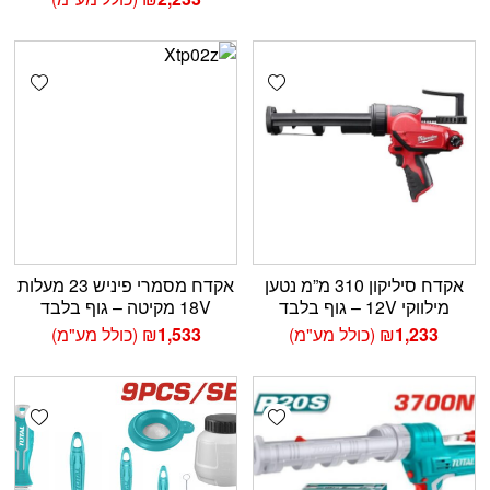
shlist
Add wishlist
אקדח סיליקון 310 מ”מ נטען
אקדח מסמרי פיניש 23 מעלות
מילווקי 12V – גוף בלבד
18V מקיטה – גוף בלבד
1,233
₪
(כולל מע"מ)
1,533
₪
(כולל מע"מ)
shlist
Add wishlist