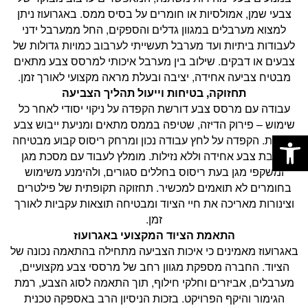
צבעי שמן, אמולסיות או חומרים על בסיס ממס. באגרועוז ניתן
למצוא מערבלים במגוון גדלים והספקים, החל ממערבל ידני
לעבודות ביתיות ועד מערבל תעשייתי לערבוב כמויות גדולות של
צבעים או דבקים. שילוב בין מערבל איכותי למרסס צבע מתאים
מבטיח צביעה אחידה, יציבה ובעלת מראה מקצועי לאורך זמן.
תחזוקה, בטיחות וייעול תהליך הצביעה
עבודה עם מרסס צבע דורשת הקפדה על ניקוי יסודי לאחר כל
שימוש – פירוק הדיזה, שטיפה בממס מתאים ומניעת ייבוש צבע
פתח סרגל נגישות
בצנרת. הקפדה על לחץ עבודה נכון ומרחק ריסוס קבוע מבטיחה
שכבת צבע אחידה וללא נזילות. מומלץ לעבוד עם מסכת מגן
ומשקפי מגן בעת ריסוס בחללים סגורים, ולהימנע משימוש
בחומרים לא תואמים למכשיר. תחזוקה תקופתית של פילטרים
וצינורות מאריכה את חיי הציוד ומבטיחה תוצאות עקביות לאורך
זמן.
התאמת הציוד המקצועי באגרועוז
באגרועוז מאמינים כי איכות הצביעה מתחילה בהתאמה נכונה של
הציוד. החברה מספקת מגוון רחב של מרססי צבע מקצועיים,
מערבלים, אביזרים וחלקי חילוף, תוך התאמה לסוג הצבע, רמת
הגימור והיקף הפרויקט. בזכות הניסיון הרב באספקה טכנית