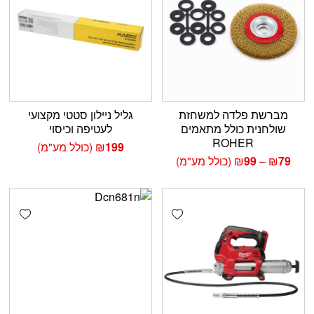
מברשת פלדה למשחזת
גליל ניילון סטטי מקצועי
שולחנית כולל מתאמים
לעטיפה וכיסוי
ROHER
199
₪
(כולל מע"מ)
טווח
79
₪
–
99
₪
(כולל מע"מ)
מחירים:
עד
shlist
Add wishlist