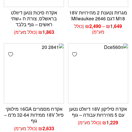
מגרזת נטענת 2 מהירויות 18V
אקדח סיכות נטען דיוולט
M18 דגם 2646 Milwaukee
בראשלס, צורת ח +שתי
ראשים – גוף בלבד
טווח
1,649
₪
–
2,490
₪
(כולל
מחירים:
מע"מ)
1,863
₪
(כולל מע"מ)
עד
shlist
Add wishlist
אקדח סיליקון 18V דיוולט נטען
אקדח מסמרים 16GA מילווקי
עם 5 מהירויות עבודה – גוף
פיול 18V ממידות 32-64 מ”מ –
גוף
1,229
₪
(כולל מע"מ)
2,633
₪
(כולל מע"מ)