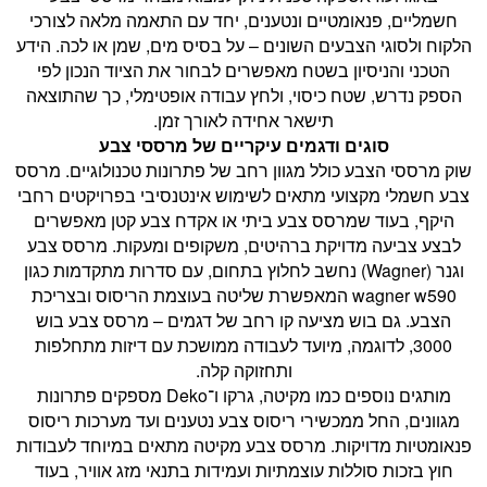
חשמליים, פנאומטיים ונטענים, יחד עם התאמה מלאה לצורכי
הלקוח ולסוגי הצבעים השונים – על בסיס מים, שמן או לכה. הידע
הטכני והניסיון בשטח מאפשרים לבחור את הציוד הנכון לפי
הספק נדרש, שטח כיסוי, ולחץ עבודה אופטימלי, כך שהתוצאה
תישאר אחידה לאורך זמן.
סוגים ודגמים עיקריים של מרססי צבע
שוק מרססי הצבע כולל מגוון רחב של פתרונות טכנולוגיים. מרסס
צבע חשמלי מקצועי מתאים לשימוש אינטנסיבי בפרויקטים רחבי
היקף, בעוד שמרסס צבע ביתי או אקדח צבע קטן מאפשרים
לבצע צביעה מדויקת ברהיטים, משקופים ומעקות. מרסס צבע
וגנר (Wagner) נחשב לחלוץ בתחום, עם סדרות מתקדמות כגון
wagner w590 המאפשרת שליטה בעוצמת הריסוס ובצריכת
הצבע. גם בוש מציעה קו רחב של דגמים – מרסס צבע בוש
3000, לדוגמה, מיועד לעבודה ממושכת עם דיזות מתחלפות
ותחזוקה קלה.
מותגים נוספים כמו מקיטה, גרקו ו־Deko מספקים פתרונות
מגוונים, החל ממכשירי ריסוס צבע נטענים ועד מערכות ריסוס
פנאומטיות מדויקות. מרסס צבע מקיטה מתאים במיוחד לעבודות
חוץ בזכות סוללות עוצמתיות ועמידות בתנאי מזג אוויר, בעוד