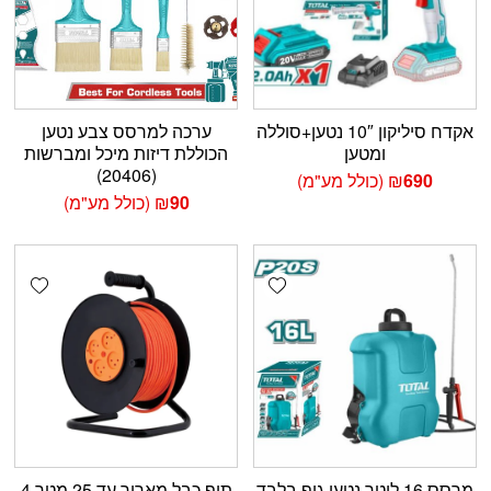
אקדח סיליקון 10″ נטען+סוללה
ערכה למרסס צבע נטען
ומטען
הכוללת דיזות מיכל ומברשות
(20406)
690
₪
(כולל מע"מ)
90
₪
(כולל מע"מ)
shlist
Add wishlist
מרסס 16 ליטר נטען גוף בלבד
תוף כבל מאריך עד 25 מטר 4