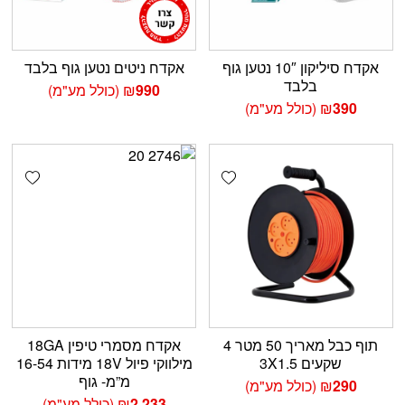
אקדח סיליקון 10″ נטען גוף
אקדח ניטים נטען גוף בלבד
בלבד
990
₪
(כולל מע"מ)
390
₪
(כולל מע"מ)
shlist
Add wishlist
תוף כבל מאריך 50 מטר 4
אקדח מסמרי טיפין 18GA
שקעים 3X1.5
מילווקי פיול 18V מידות 16-54
מ”מ- גוף
290
₪
(כולל מע"מ)
2,233
₪
(כולל מע"מ)