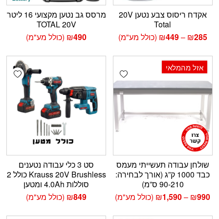
אקדח ריסוס צבע נטען 20V
מרסס גב נטען מקצועי 16 ליטר
TOTAL 20V
Total
טווח
285
₪
–
449
₪
(כולל מע"מ)
490
₪
(כולל מע"מ)
מחירים:
עד
אזל מהמלאי
shlist
Add wishlist
שולחן עבודה תעשייתי מעמס
סט 3 כלי עבודה נטענים
כבד 1000 ק”ג (אורך לבחירה:
Krauss 20V Brushless כולל 2
90-210 ס”מ)
סוללות 4.0Ah ומטען
טווח
990
₪
–
1,590
₪
(כולל מע"מ)
849
₪
(כולל מע"מ)
מחירים: