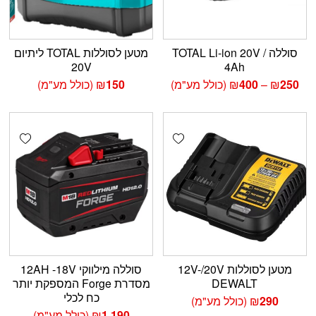
סוללה TOTAL Li-ion 20V /
מטען לסוללות TOTAL ליתיום
20V
4Ah
טווח
250
₪
–
400
₪
(כולל מע"מ)
150
₪
(כולל מע"מ)
מחירים:
עד
shlist
Add wishlist
מטען לסוללות 12V-/20V
סוללה מילווקי 12AH -18V
DEWALT
מסדרת Forge המספקת יותר
כח לכלי
290
₪
(כולל מע"מ)
1,190
₪
(כולל מע"מ)