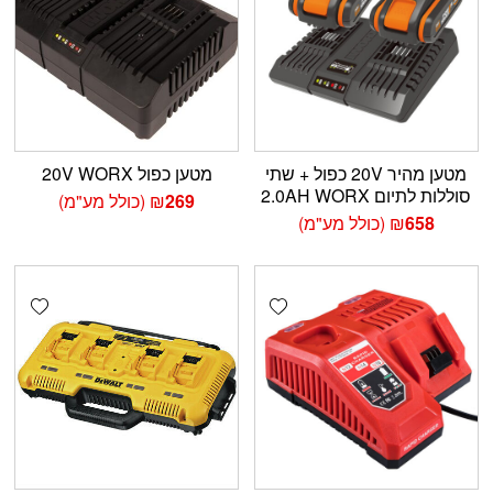
מטען מהיר 20V כפול + שתי
מטען כפול 20V WORX
סוללות לתיום 2.0AH WORX
269
₪
(כולל מע"מ)
658
₪
(כולל מע"מ)
shlist
Add wishlist