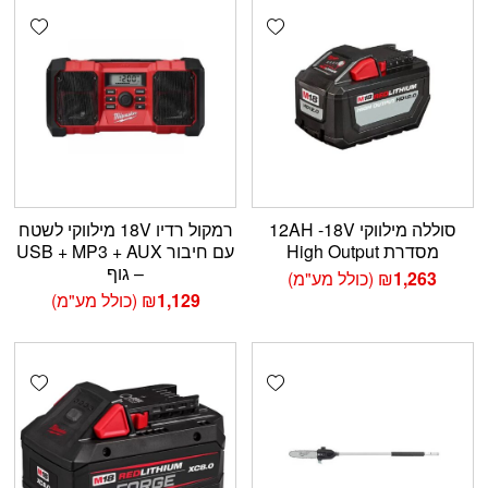
shlist
Add wishlist
סוללה מילווקי 12AH -18V
רמקול רדיו 18V מילווקי לשטח
מסדרת High Output
עם חיבור USB + MP3 + AUX
– גוף
1,263
₪
(כולל מע"מ)
1,129
₪
(כולל מע"מ)
shlist
Add wishlist