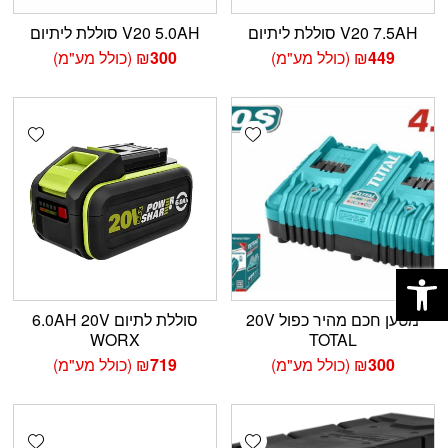
V20 7.5AH סוללת ליתיום
V20 5.0AH סוללת ליתיום
449
₪
(כולל מע"מ)
300
₪
(כולל מע"מ)
shlist
Add wishlist
פתח סרגל נגישות
מטען חכם מהיר כפול 20V
סוללת לתיום 6.0AH 20V
WORX
TOTAL
300
₪
(כולל מע"מ)
719
₪
(כולל מע"מ)
shlist
Add wishlist