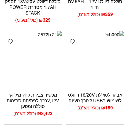
סוללה דיוולט 5AH – 12V עם
סוללה דיוולט 18V/20V הספק
חיווי
1.7AH מסדרת POWER
STACK
359
₪
(כולל מע"מ)
329
₪
(כולל מע"מ)
shlist
Add wishlist
אביזר לסוללת 18/20V דיוולט
מכשיר צבירת לחץ מילווקי
לשימוש בUSB לצורך טעינה
12V,ערכה לפתיחת סתימות
סוללה ומטען
189
₪
(כולל מע"מ)
3,423
₪
(כולל מע"מ)