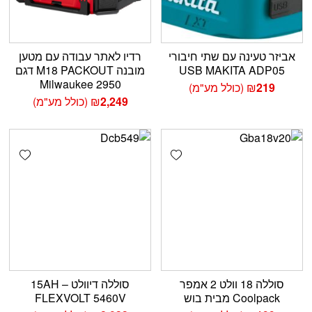
אביזר טעינה עם שתי חיבורי
רדיו לאתר עבודה עם מטען
USB MAKITA ADP05
מובנה M18 PACKOUT דגם
2950 Milwaukee
219
₪
(כולל מע"מ)
2,249
₪
(כולל מע"מ)
shlist
Add wishlist
סוללה 18 וולט 2 אמפר
סוללה דיוולט 15AH –
Coolpack מבית בוש
FLEXVOLT 5460V