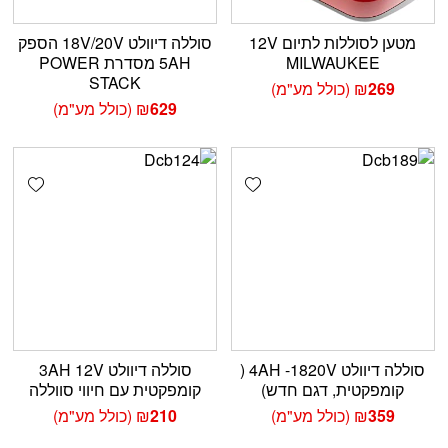
מטען לסוללות לתיום 12V
סוללה דיוולט 18V/20V הספק
MILWAUKEE
5AH מסדרת POWER
STACK
269
₪
(כולל מע"מ)
629
₪
(כולל מע"מ)
shlist
Add wishlist
סוללה דיוולט 4AH -1820V (
סוללה דיוולט 3AH 12V
קומפקטית, דגם חדש)
קומפקטית עם חיווי סווללה
359
₪
(כולל מע"מ)
210
₪
(כולל מע"מ)