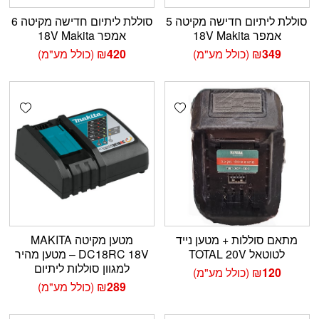
סוללת ליתיום חדישה מקיטה 5
סוללת ליתיום חדישה מקיטה 6
אמפר 18V Makita
אמפר 18V Makita
349
₪
(כולל מע"מ)
420
₪
(כולל מע"מ)
shlist
Add wishlist
מתאם סוללות + מטען נייד
מטען מקיטה MAKITA
לטוטאל TOTAL 20V
DC18RC 18V – מטען מהיר
למגוון סוללות ליתיום
120
₪
(כולל מע"מ)
289
₪
(כולל מע"מ)