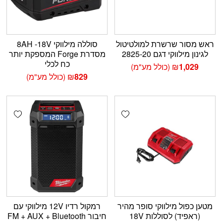
ראש מסור שרשרת למולטיטול
סוללה מילווקי 8AH -18V
לגינון מילווקי דגם 2825-20
מסדרת Forge המספקת יותר
כח לכלי
1,029
₪
(כולל מע"מ)
829
₪
(כולל מע"מ)
shlist
Add wishlist
מטען כפול מילווקי סופר מהיר
רמקול רדיו 12V מילווקי עם
(ראפיד) לסוללות 18V
חיבור FM + AUX + Bluetooth