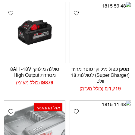
shlist
Add wishlist
מטען כפול מילווקי סופר מהיר
סוללה מילווקי 8AH -18V
(Super Charger) לסוללות 18
מסדרת High Output
וולט
879
₪
(כולל מע"מ)
1,719
₪
(כולל מע"מ)
אזל מהמלאי
shlist
Add wishlist