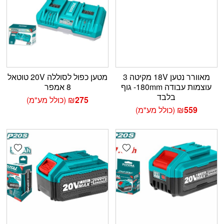
מאוורר נטען 18V מקיטה 3
מטען כפול לסוללה 20V טוטאל
עוצמות עבודה 180mm- גוף
8 אמפר
בלבד
275
₪
(כולל מע"מ)
559
₪
(כולל מע"מ)
shlist
Add wishlist