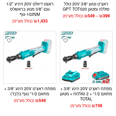
ראצ’ט נטען “3/8 20V כולל
ראצט דיוולט 20V היניע 1/2″
סוללה ומטען GPT TOT020
וגם-3/8″ מנוע בראשלס
102NM-גוף
טווח
399
₪
–
549
₪
(כולל מע"מ)
מחירים:
1,433
₪
(כולל מע"מ)
עד
shlist
Add wishlist
מפתח ראצ‘ט 20V הינע “3/8 +
מפתח ראצ‘ט 20V הינע “3/8 +
מתאם 1/2” + 2 סוללות + מטען
מתאם 1/2” (גוף בלבד)
TOTAL
549
₪
(כולל מע"מ)
749
₪
(כולל מע"מ)