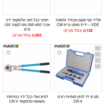
פלייר אף עקום מבודד 1000V
חותך כבל תוכי טלסקופי ידני
– VDE ידית סופט גריפ CM
אורך 300-400 ממ לקוטר 120
מ”מ
128
₪
(כולל מע"מ)
383
₪
(כולל מע"מ)
shlist
Add wishlist
סט 6 יח‘ לוחץ סופיות רצ‘ט
לוחץ נעלי כבל ידני בטיחותי
CR-V
משושה טלסקופי CR-V