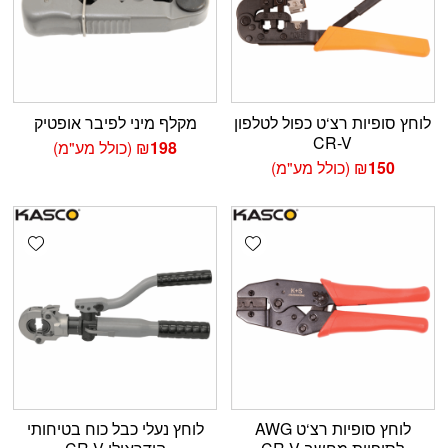
לוחץ סופיות רצ‘ט כפול לטלפון
מקלף מיני לפיבר אופטיק
CR-V
198
₪
(כולל מע"מ)
150
₪
(כולל מע"מ)
shlist
Add wishlist
לוחץ סופיות רצ‘ט AWG
לוחץ נעלי כבל כוח בטיחותי