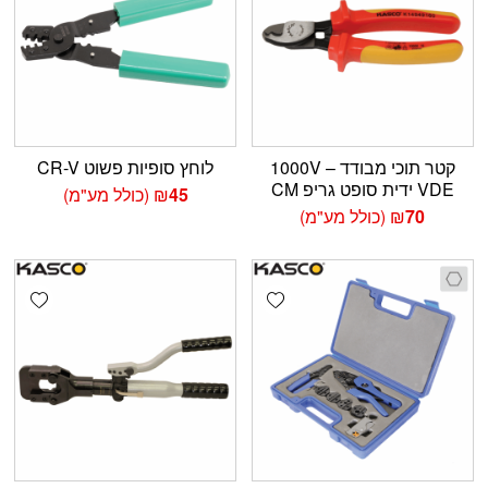
קטר תוכי מבודד 1000V –
לוחץ סופיות פשוט CR-V
VDE ידית סופט גריפ CM
45
₪
(כולל מע"מ)
70
₪
(כולל מע"מ)
shlist
Add wishlist