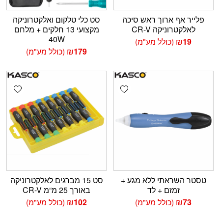
פלייר אף ארוך ראש סיכה
סט כלי טלקום ואלקטרוניקה
לאלקטרוניקה CR-V
מקצועי 13 חלקים + מלחם
40W
19
₪
(כולל מע"מ)
179
₪
(כולל מע"מ)
shlist
Add wishlist
טסטר השראתי ללא מגע +
סט 15 מברגים לאלקטרוניקה
זמזם + לד
באורך 25 מ“מ CR-V
73
₪
(כולל מע"מ)
102
₪
(כולל מע"מ)