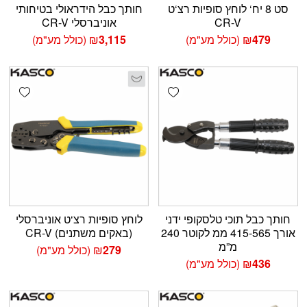
סט 8 יח‘ לוחץ סופיות רצ‘ט
חותך כבל הידראולי בטיחותי
CR-V
אוניברסלי CR-V
479
₪
(כולל מע"מ)
3,115
₪
(כולל מע"מ)
shlist
Add wishlist
חותך כבל תוכי טלסקופי ידני
לוחץ סופיות רצ‘ט אוניברסלי
אורך 415-565 ממ לקוטר 240
(באקים משתנים) CR-V
מ”מ
279
₪
(כולל מע"מ)
436
₪
(כולל מע"מ)