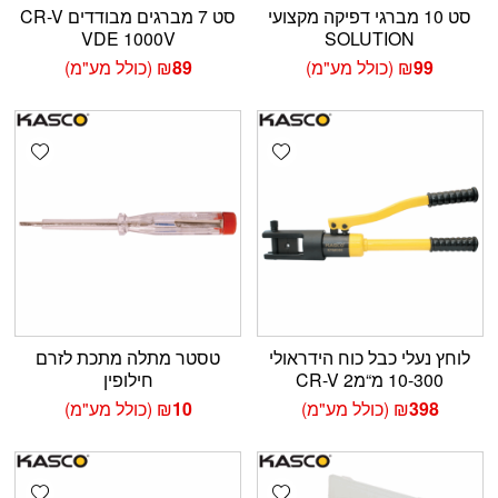
סט 10 מברגי דפיקה מקצועי
סט 7 מברגים מבודדים CR-V
VDE 1000V
SOLUTION
99
₪
(כולל מע"מ)
89
₪
(כולל מע"מ)
shlist
Add wishlist
לוחץ נעלי כבל כוח הידראולי
טסטר מתלה מתכת לזרם
10-300 מ“מ2 CR-V
חילופין
398
₪
(כולל מע"מ)
10
₪
(כולל מע"מ)
shlist
Add wishlist