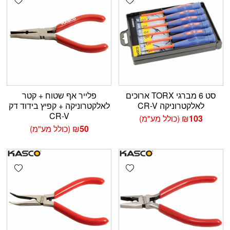
סט 6 מברגי TORX ארוכים
פלייר אף שטוח + קטר
לאלקטרוניקה CR-V
לאלקטרוניקה + קפיץ בידוד דק
CR-V
103
₪
(כולל מע"מ)
50
₪
(כולל מע"מ)
shlist
Add wishlist