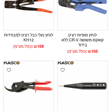
לוחץ סופיות רצ‘ט
לוחץ נעלי כבל רצ‘ט למבודדות
קואקס-משושה CR-V ללא
KH12
בידוד
109
₪
(כולל מע"מ)
105
₪
(כולל מע"מ)
shlist
Add wishlist