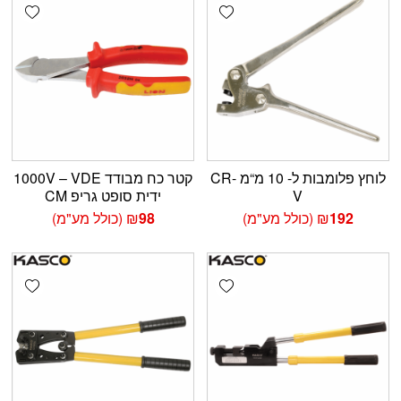
shlist
Add wishlist
לוחץ פלומבות ל- 10 מ“מ CR-
קטר כח מבודד 1000V – VDE
V
ידית סופט גריפ CM
192
₪
(כולל מע"מ)
98
₪
(כולל מע"מ)
shlist
Add wishlist