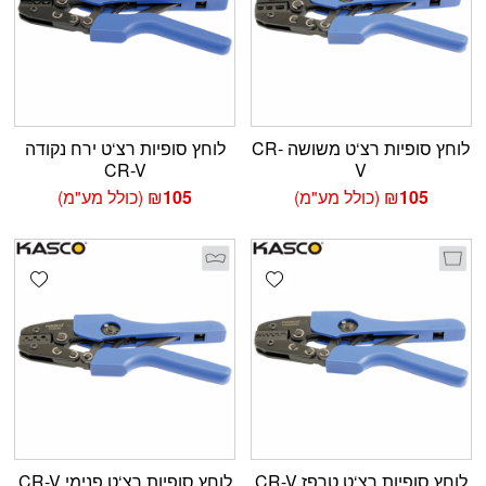
לוחץ סופיות רצ‘ט משושה CR-
לוחץ סופיות רצ‘ט ירח נקודה
CR-V
V
105
₪
(כולל מע"מ)
105
₪
(כולל מע"מ)
shlist
Add wishlist
לוחץ סופיות רצ‘ט טרפז CR-V
לוחץ סופיות רצ‘ט פנימי CR-V