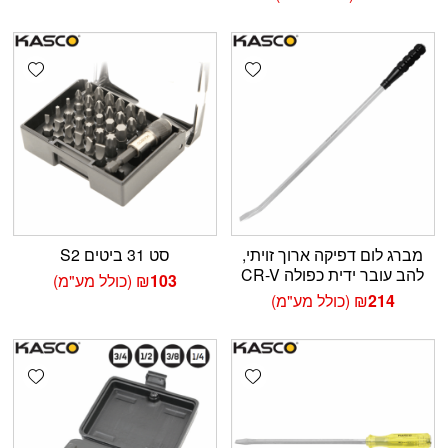
shlist
Add wishlist
מברג לום דפיקה ארוך זויתי,
סט 31 ביטים S2
להב עובר ידית כפולה CR-V
103
₪
(כולל מע"מ)
214
₪
(כולל מע"מ)
shlist
Add wishlist