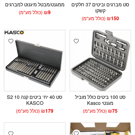
סט מברגים וביטים 37 חלקים
ממגנט/מבטל מיגנוט למברגים
קשקו
9
₪
(כולל מע"מ)
150
₪
(כולל מע"מ)
shlist
Add wishlist
סט 100 ביטים כולל מוביל
סט 40 יח‘ ביטים קנה 10 S2
מגנטי Kasco
KASCO
75
₪
(כולל מע"מ)
179
₪
(כולל מע"מ)
shlist
Add wishlist