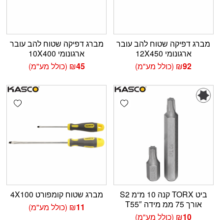
מברג דפיקה שטוח להב עובר
מברג דפיקה שטוח להב עובר
ארגונומי 12X450
ארגונומי 10X400
92
₪
(כולל מע"מ)
45
₪
(כולל מע"מ)
shlist
Add wishlist
ביט TORX קנה 10 מ“מ S2
מברג שטוח קומפורט 4X100
אורך 75 ממ מידה T55″
11
₪
(כולל מע"מ)
10
₪
(כולל מע"מ)