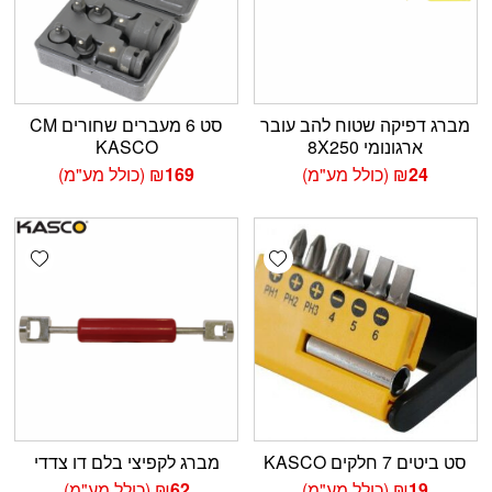
מברג דפיקה שטוח להב עובר
סט 6 מעברים שחורים CM
ארגונומי 8X250
KASCO
24
₪
(כולל מע"מ)
169
₪
(כולל מע"מ)
shlist
Add wishlist
סט ביטים 7 חלקים KASCO
מברג לקפיצי בלם דו צדדי
19
₪
(כולל מע"מ)
62
₪
(כולל מע"מ)