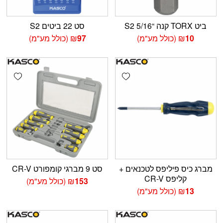
ביט TORX קנה “5/16 S2
סט 22 ביטים S2
10
₪
(כולל מע"מ)
97
₪
(כולל מע"מ)
shlist
Add wishlist
מברג כיס פיליפס לטכנאים +
סט 9 מברגי קומפורט CR-V
קליפס CR-V
153
₪
(כולל מע"מ)
13
₪
(כולל מע"מ)