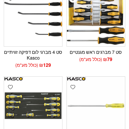
סט 7 מברגים ראש מגנטיים
סט 4 מברגי לום דפיקה זוויתיים
Kasco
79
₪
(כולל מע"מ)
129
₪
(כולל מע"מ)
shlist
Add wishlist