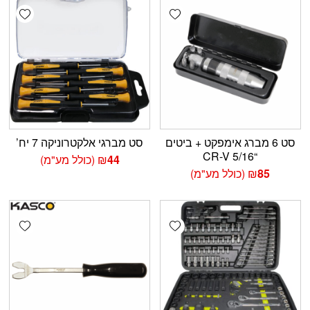
shlist
Add wishlist
סט 6 מברג אימפקט + ביטים
סט מברגי אלקטרוניקה 7 יח’
“5/16 CR-V
44
₪
(כולל מע"מ)
85
₪
(כולל מע"מ)
shlist
Add wishlist