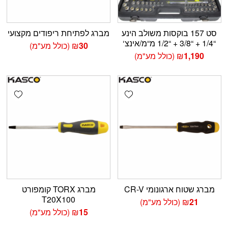
סט 157 בוקסות משולב הינע
מברג לפתיחת ריפודים מקצועי
“1/4 + “3/8 + “1/2 מ“מ/אינצ‘
30
₪
(כולל מע"מ)
1,190
₪
(כולל מע"מ)
shlist
Add wishlist
מברג שטוח ארגונומי CR-V
מברג TORX קומפורט
T20X100
21
₪
(כולל מע"מ)
15
₪
(כולל מע"מ)