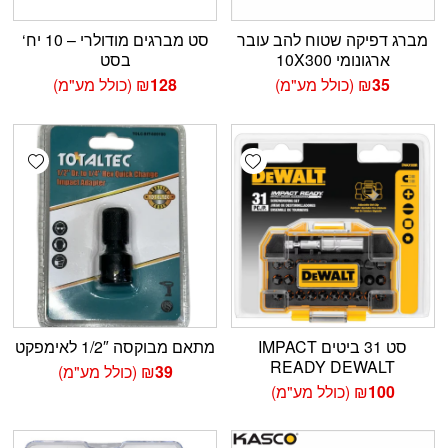
מברג דפיקה שטוח להב עובר
סט מברגים מודולרי – 10 יח‘
ארגונומי 10X300
בסט
35
₪
(כולל מע"מ)
128
₪
(כולל מע"מ)
shlist
Add wishlist
סט 31 ביטים IMPACT
מתאם מבוקסה 1/2″ לאימפקט
READY DEWALT
39
₪
(כולל מע"מ)
100
₪
(כולל מע"מ)