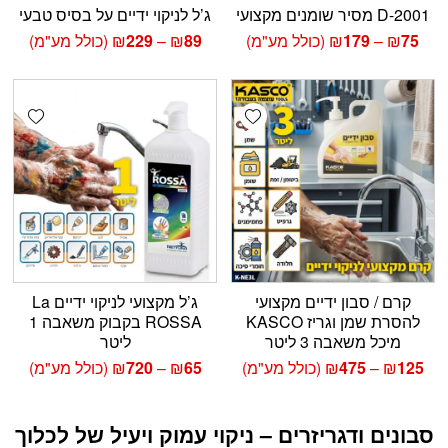
D-2001 מסיר שומנים מקצועי
ג’ל לניקוי ידיים על בסיס טבעי
טווח
טווח
75
₪
–
179
₪
(כולל מע"מ)
89
₪
–
229
₪
(כולל מע"מ)
מחירים:
מחירים:
עד
עד
shlist
Add wishlist
קרם / סבון ידיים מקצועי
ג’ל מקצועי לניקוי ידיים La
להסרת שמן וגריז KASCO
ROSSA בקבוק משאבה 1
מיכל משאבה 3 ליטר
ליטר
טווח
טווח
125
₪
–
475
₪
(כולל מע"מ)
65
₪
–
720
₪
(כולל מע"מ)
מחירים:
מחירים:
עד
עד
סבונים ודגריזרים – ניקוי עמוק ויעיל של לכלוך