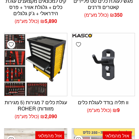
מגש לעגלת כלים סט פליירים
קיט למכונאים מקצוענים עגלת
קאטרים ודרנים
כלים + גלגלת אוויר + פרס
הידראולי + ג’ק גלגלים
350
₪
(כולל מע"מ)
5,890
₪
(כולל מע"מ)
shlist
Add wishlist
וו תליה בודד לעגלת כלים
עגלת כלים 7 מגירות (5 מגירות
מזוודות) ROHER
9
₪
(כולל מע"מ)
2,090
₪
(כולל מע"מ)
אזל מהמלאי
אזל מהמלאי
shlist
Add wishlist