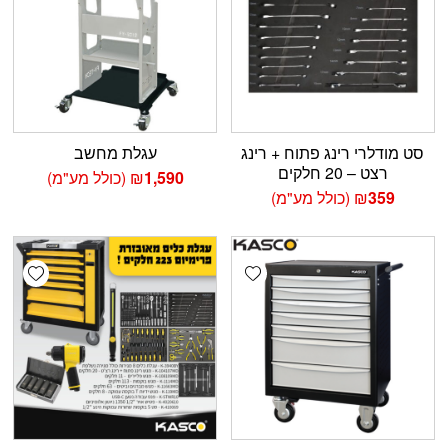
סט מודלרי רינג פתוח + רינג
עגלת מחשב
רצט – 20 חלקים
1,590
₪
(כולל מע"מ)
359
₪
(כולל מע"מ)
shlist
Add wishlist