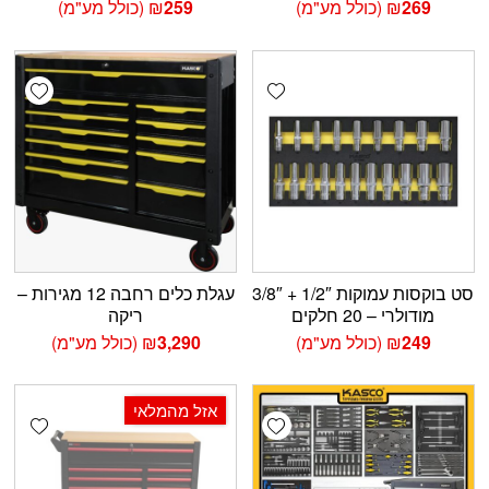
269
₪
(כולל מע"מ)
259
₪
(כולל מע"מ)
shlist
Add wishlist
סט בוקסות עמוקות 1/2″ + 3/8″
עגלת כלים רחבה 12 מגירות –
מודולרי – 20 חלקים
ריקה
249
₪
(כולל מע"מ)
3,290
₪
(כולל מע"מ)
‫13% הנחה
אזל מהמלאי
shlist
Add wishlist