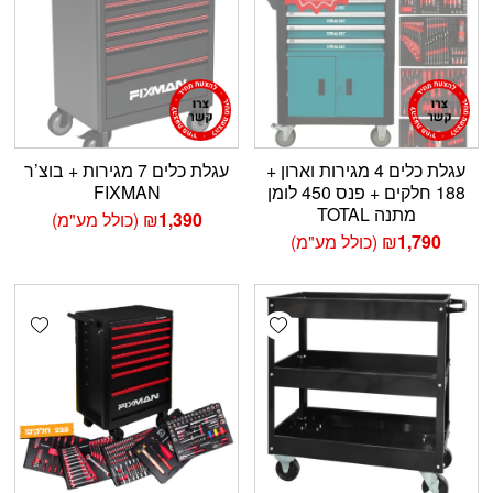
עגלת כלים 4 מגירות וארון +
עגלת כלים 7 מגירות + בוצ’ר
188 חלקים + פנס 450 לומן
FIXMAN
מתנה TOTAL
1,390
₪
(כולל מע"מ)
1,790
₪
(כולל מע"מ)
shlist
Add wishlist