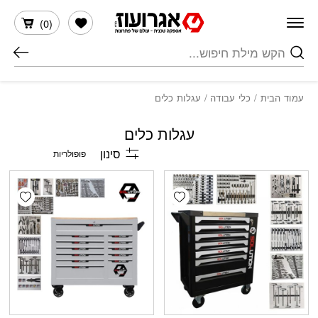
חזרה למעלה
Skip to Conten
הרשימה שלי
)
0
(
חיפוש
עמוד הבית
/
כלי עבודה
/ עגלות כלים
עגלות כלים
סינון
shlist
Add wishlist