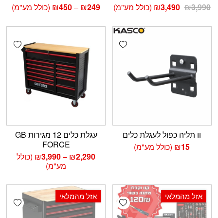
המחיר
המחיר
טווח
3,990
₪
3,490
₪
(כולל מע"מ)
249
₪
–
450
₪
(כולל מע"מ)
המקורי
הנוכחי
מחירים:
היה:
הוא:
₪3,990.
₪3,490.
עד
shlist
Add wishlist
וו תליה כפול לעגלת כלים
עגלת כלים 12 מגירות GB
FORCE
15
₪
(כולל מע"מ)
טווח
2,290
₪
–
3,990
₪
(כולל
מחירים:
מע"מ)
עד
אזל מהמלאי
אזל מהמלאי
shlist
Add wishlist