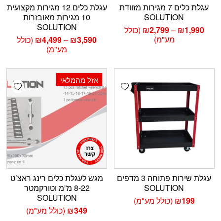
עגלת כלים 7 מגירות מזוודת
עגלת כלים 12 מגירות מקצועית
SOLUTION
10 מגירות מאובזרות
SOLUTION
טווח
1,990
₪
–
2,799
₪
(כולל
מחירים:
מע"מ)
טווח
3,590
₪
–
4,499
₪
(כולל
מחירים:
מע"מ)
עד
עד
אזל מהמלאי
shlist
Add wishlist
עגלת שירות פתוחה 3 מדפים
מגש לעגלת כלים רינג ראצ’ט
SOLUTION
8-22 מ”מ וטורקמטר
SOLUTION
199
₪
(כולל מע"מ)
349
₪
(כולל מע"מ)