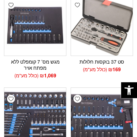
shlist
Add wishlist
סט 37 בוקסות חלולות
מגש מס’ 7 קומפלט ללא
מפתח אויר
169
₪
(כולל מע"מ)
1,069
₪
(כולל מע"מ)
פתח סרגל נגישות
shlist
Add wishlist