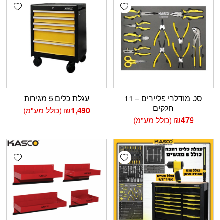
shlist
Add wishlist
סט מודלרי פליירים – 11
עגלת כלים 5 מגירות
חלקים
1,490
₪
(כולל מע"מ)
479
₪
(כולל מע"מ)
shlist
Add wishlist