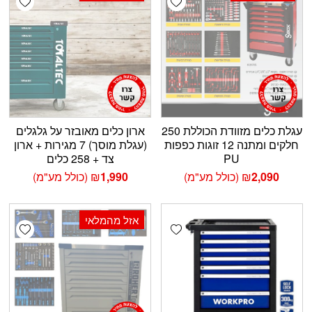
עגלת כלים מזוודת הכוללת 250
ארון כלים מאובזר על גלגלים
חלקים ומתנה 12 זוגות כפפות
(עגלת מוסך) 7 מגירות + ארון
PU
צד + 258 כלים
2,090
₪
(כולל מע"מ)
1,990
₪
(כולל מע"מ)
אזל מהמלאי
shlist
Add wishlist