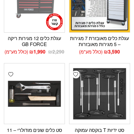
עגלת כלים מאובזרת 7 מגירות
עגלת כלים 12 מגירות ריקה
– 5 מגירות מאובזרות
GB FORCE
המחיר
המחיר
3,590
₪
(כולל מע"מ)
2,290
₪
1,990
₪
(כולל מע"מ)
המקורי
הנוכחי
היה:
הוא:
₪1,990.
₪2,290.
shlist
Add wishlist
סט ידיות T בוקסה עמוקה
סט כלים שונים מודולרי – 11