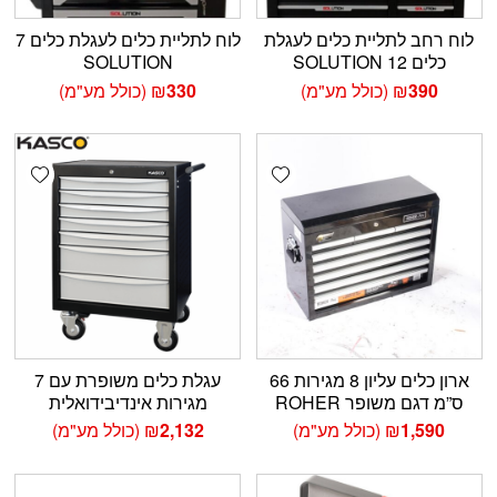
לוח רחב לתליית כלים לעגלת
לוח לתליית כלים לעגלת כלים 7
כלים 12 SOLUTION
SOLUTION
390
₪
(כולל מע"מ)
330
₪
(כולל מע"מ)
shlist
Add wishlist
ארון כלים עליון 8 מגירות 66
עגלת כלים משופרת עם 7
ס”מ דגם משופר ROHER
מגירות אינדיבידואלית
1,590
₪
(כולל מע"מ)
2,132
₪
(כולל מע"מ)