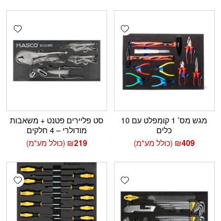
shlist
Add wishlist
מגש מס’ 1 קומפלט עם 10
סט פליירים פטנט + משאבות
כלים
מודולרי – 4 חלקים
409
₪
(כולל מע"מ)
219
₪
(כולל מע"מ)
shlist
Add wishlist