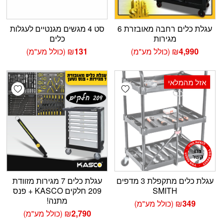
עגלת כלים רחבה מאובזרת 6
סט 4 מגשים מגנטיים לעגלות
מגירות
כלים
4,990
₪
(כולל מע"מ)
131
₪
(כולל מע"מ)
אזל מהמלאי
shlist
Add wishlist
עגלת כלים מתקפלת 3 מדפים
עגלת כלים 7 מגירות מזוודת
SMITH
209 חלקים KASCO + פנס
מתנה!
349
₪
(כולל מע"מ)
2,790
₪
(כולל מע"מ)