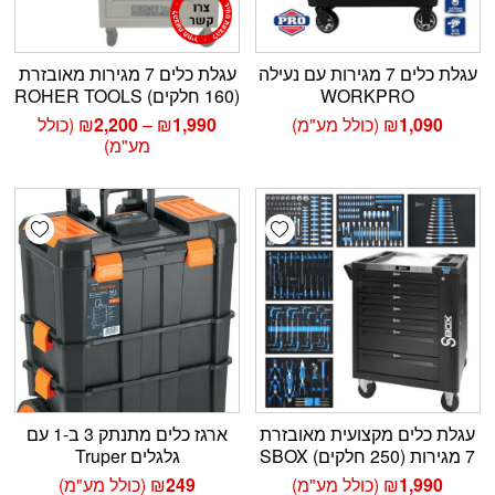
עגלת כלים 7 מגירות עם נעילה
עגלת כלים 7 מגירות מאובזרת
WORKPRO
(160 חלקים) ROHER TOOLS
טווח
1,090
₪
(כולל מע"מ)
1,990
₪
–
2,200
₪
(כולל
מחירים:
מע"מ)
עד
shlist
Add wishlist
עגלת כלים מקצועית מאובזרת
ארגז כלים מתנתק 3 ב-1 עם
7 מגירות (250 חלקים) SBOX
גלגלים Truper
1,990
₪
(כולל מע"מ)
249
₪
(כולל מע"מ)