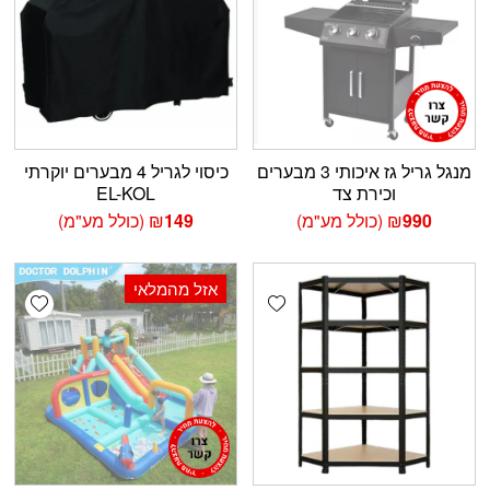
מנגל גריל גז איכותי 3 מבערים
כיסוי לגריל 4 מבערים יוקרתי
וכירת צד
EL-KOL
990
₪
(כולל מע"מ)
149
₪
(כולל מע"מ)
אזל מהמלאי
shlist
Add wishlist