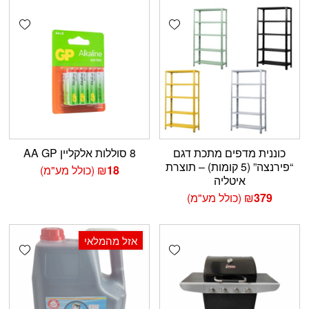
shlist
Add wishlist
כוננית מדפים מתכת דגם
8 סוללות אלקליין AA GP
“פירנצה” (5 קומות) – תוצרת
18
₪
(כולל מע"מ)
איטליה
379
₪
(כולל מע"מ)
אזל מהמלאי
shlist
Add wishlist