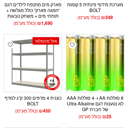
מערכת מידוף פינתית 5 קומות
פארק מים מתנפח לילדים דגם
BOLT
“המגה פארק” כולל מגלשה +
תותחי מים + משחק טבעות
349
₪
(כולל מע"מ)
1,690
₪
(כולל מע"מ)
אזל מהמלאי
shlist
Add wishlist
8 סוללות AA ו- 4 סוללות AAA
כוננית 4 מדפים 300 ק”ג למדף
לא נטענות דגם Ultra Alkaline
BOLT
של חברת GP
450
₪
(כולל מע"מ)
25
₪
(כולל מע"מ)