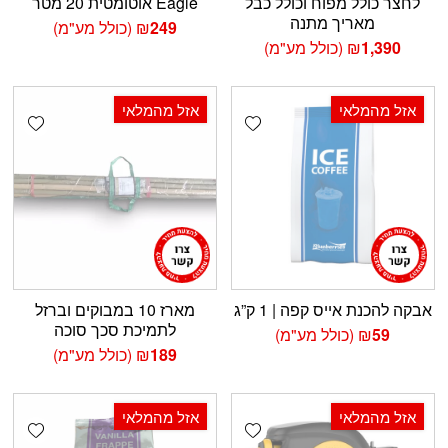
לחצר כולל מפוח וכולל כבל
Eagle אוטומטית 20 מטר
מאריך מתנה
249
₪
(כולל מע"מ)
1,390
₪
(כולל מע"מ)
אזל מהמלאי
אזל מהמלאי
shlist
Add wishlist
אבקה להכנת אייס קפה | 1 ק”ג
מארז 10 במבוקים וברזל
לתמיכת סכך סוכה
59
₪
(כולל מע"מ)
189
₪
(כולל מע"מ)
אזל מהמלאי
אזל מהמלאי
shlist
Add wishlist