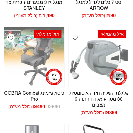
סט 7 כלים לגריל למנגל
מנגל גז 3 מבערים + כרית צד
STANLEY
ARROW
90
₪
(כולל מע"מ)
1,490
₪
(כולל מע"מ)
אזל מהמלאי
‫29% הנחה
אזל מהמלאי
shlist
Add wishlist
גלגלת השקיה חזרה אוטומטית
כיסא גיימינג COBRA Combat
30 מטר + אקדח התזה 9
Pro
מצבים
המחיר
המחיר
690
₪
490
₪
(כולל מע"מ)
המקורי
הנוכחי
399
₪
(כולל מע"מ)
היה:
הוא:
₪490.
₪690.
shlist
Add wishlist