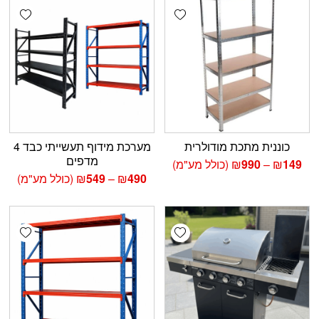
shlist
Add wishlist
כוננית מתכת מודולרית
מערכת מידוף תעשייתי כבד 4
מדפים
טווח
149
₪
–
990
₪
(כולל מע"מ)
מחירים:
טווח
490
₪
–
549
₪
(כולל מע"מ)
מחירים:
עד
עד
shlist
Add wishlist