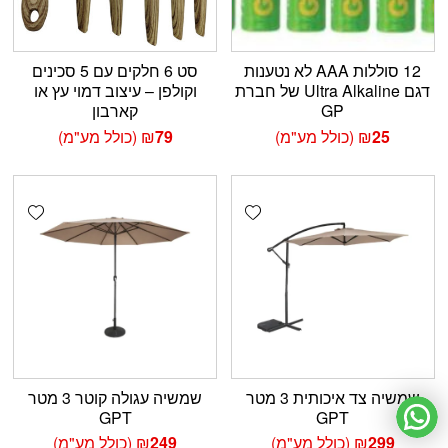
12 סוללות AAA לא נטענות
סט 6 חלקים עם 5 סכינים
דגם Ultra Alkaline של חברת
וקולפן – עיצוב דמוי עץ או
GP
קארבון
25
₪
(כולל מע"מ)
79
₪
(כולל מע"מ)
shlist
Add wishlist
שמשיה צד איכותית 3 מטר
שמשיה עגולה קוטר 3 מטר
GPT
GPT
299
₪
(כולל מע"מ)
249
₪
(כולל מע"מ)