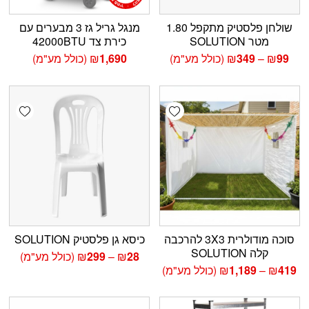
שולחן פלסטיק מתקפל 1.80
מנגל גריל גז 3 מבערים עם
מטר SOLUTION
כירת צד 42000BTU
טווח
99
₪
–
349
₪
(כולל מע"מ)
1,690
₪
(כולל מע"מ)
מחירים:
עד
shlist
Add wishlist
סוכה מודולרית 3X3 להרכבה
כיסא גן פלסטיק SOLUTION
קלה SOLUTION
טווח
28
₪
–
299
₪
(כולל מע"מ)
מחירים:
טווח
419
₪
–
1,189
₪
(כולל מע"מ)
מחירים:
עד
עד