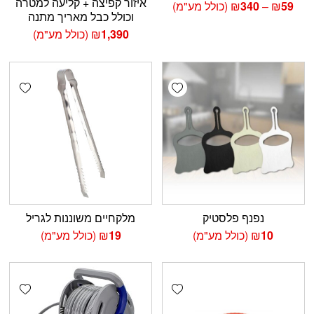
איזור קפיצה + קליעה למטרה
טווח
59
₪
–
340
₪
(כולל מע"מ)
וכולל כבל מאריך מתנה
מחירים:
1,390
₪
(כולל מע"מ)
עד
shlist
Add wishlist
נפנף פלסטיק
מלקחיים משוננות לגריל
10
₪
(כולל מע"מ)
19
₪
(כולל מע"מ)
shlist
Add wishlist