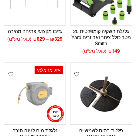
גלגלת השקיה קומפקטית 20
גזיבו מקצועי פתיחה מהירה
מטר כולל צינור ואביזרים Yard
טווח
329
₪
–
629
₪
(כולל מע"מ)
Smith
מחירים:
149
₪
(כולל מע"מ)
עד
אזל מהמלאי
shlist
Add wishlist
פלטת בסיס לשמשייה
גלגלת מים לגינה חזרה