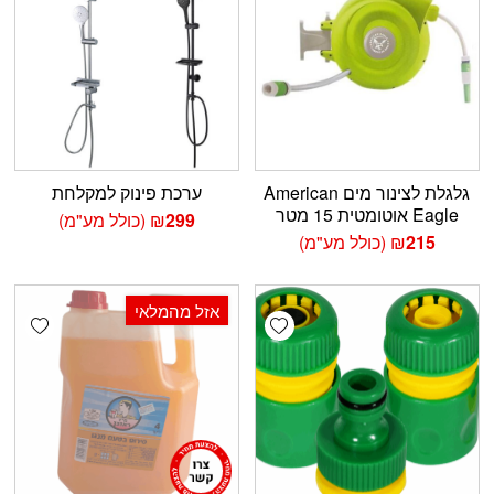
גלגלת לצינור מים American
ערכת פינוק למקלחת
Eagle אוטומטית 15 מטר
299
₪
(כולל מע"מ)
215
₪
(כולל מע"מ)
אזל מהמלאי
shlist
Add wishlist