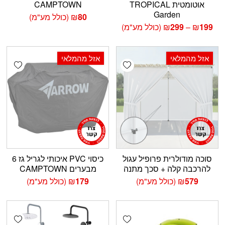
אוטומטית TROPICAL
CAMPTOWN
Garden
80
₪
(כולל מע"מ)
טווח
199
₪
–
299
₪
(כולל מע"מ)
מחירים:
עד
אזל מהמלאי
אזל מהמלאי
shlist
Add wishlist
סוכה מודולרית פרופיל עגול
כיסוי PVC איכותי לגריל גז 6
להרכבה קלה + סכך מתנה
מבערים CAMPTOWN
579
₪
(כולל מע"מ)
179
₪
(כולל מע"מ)
shlist
Add wishlist