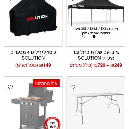
גזיבו עם שלדת ברזל ובד
כיסוי לגריל גז 4 מבערים
איכותי SOLUTION
SOLUTION
טווח
249
₪
–
729
₪
(כולל מע"מ)
149
₪
(כולל מע"מ)
מחירים:
עד
אזל מהמלאי
shlist
Add wishlist