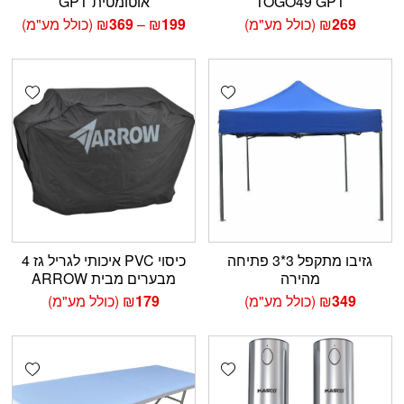
TOGO49 GPT
אוטומטית GPT
טווח
269
₪
(כולל מע"מ)
199
₪
–
369
₪
(כולל מע"מ)
מחירים:
עד
shlist
Add wishlist
גזיבו מתקפל 3*3 פתיחה
כיסוי PVC איכותי לגריל גז 4
מהירה
מבערים מבית ARROW
349
₪
(כולל מע"מ)
179
₪
(כולל מע"מ)
shlist
Add wishlist