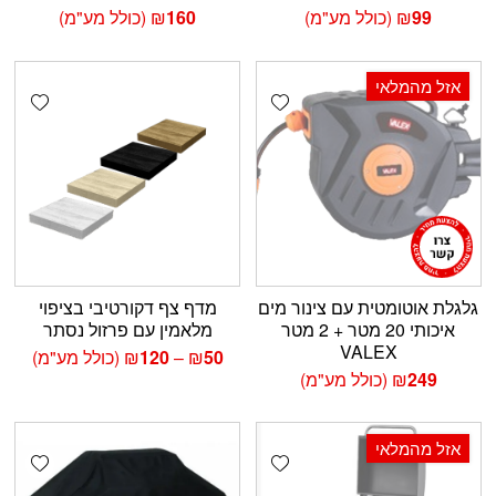
99
₪
(כולל מע"מ)
160
₪
(כולל מע"מ)
אזל מהמלאי
shlist
Add wishlist
גלגלת אוטומטית עם צינור מים
מדף צף דקורטיבי בציפוי
איכותי 20 מטר + 2 מטר
מלאמין עם פרזול נסתר
VALEX
טווח
50
₪
–
120
₪
(כולל מע"מ)
מחירים:
249
₪
(כולל מע"מ)
עד
אזל מהמלאי
shlist
Add wishlist