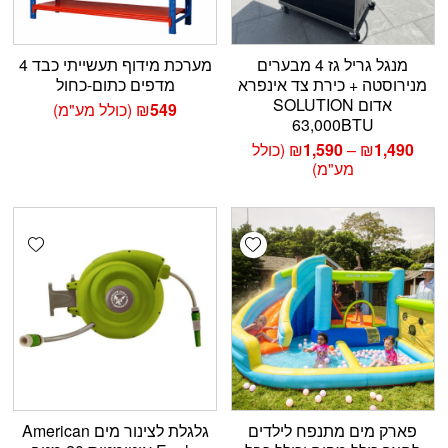
מנגל גריל גז 4 מבערים
מערכת מידוף תעשייתי כבד 4
מנירוסטה + כירת צד אינפרא
מדפים כתום-כחול
אדום SOLUTION
549
₪
(כולל מע"מ)
63,000BTU
טווח
1,490
₪
–
1,590
₪
(כולל
מחירים:
מע"מ)
עד
shlist
Add wishlist
פארק מים מתנפח לילדים
גלגלת לצינור מים American