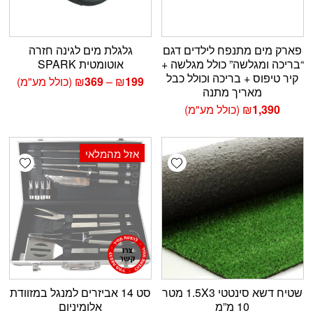
פארק מים מתנפח לילדים דגם
גלגלת מים לגינה חזרה
“בריכה ומגלשה” כולל מגלשה +
אוטומטית SPARK
קיר טיפוס + בריכה וכולל כבל
טווח
199
₪
–
369
₪
(כולל מע"מ)
מאריך מתנה
מחירים:
1,390
₪
(כולל מע"מ)
עד
אזל מהמלאי
shlist
Add wishlist
שטיח דשא סינטטי 1.5X3 מטר
סט 14 אביזרים למנגל במזוודת
10 מ”מ
אלומיניום