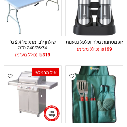
זוג מטחנות מלח ופלפל נטענות
שולחן לבן מתקפל 2.4 מ’
240/76/74 ס”מ
199
₪
(כולל מע"מ)
319
₪
(כולל מע"מ)
אזל מהמלאי
shlist
Add wishlist