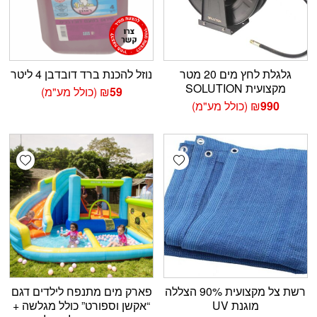
גלגלת לחץ מים 20 מטר
נוזל להכנת ברד דובדבן 4 ליטר
מקצועית SOLUTION
59
₪
(כולל מע"מ)
990
₪
(כולל מע"מ)
shlist
Add wishlist
רשת צל מקצועית 90% הצללה
פארק מים מתנפח לילדים דגם
מוגנת UV
“אקשן וספורט” כולל מגלשה +