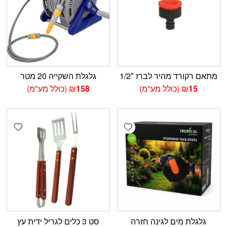
מתאם רקורד מהיר לברז 1/2″
גלגלת השקייה 20 מטר
15
₪
(כולל מע"מ)
158
₪
(כולל מע"מ)
shlist
Add wishlist
גלגלת מים לגינה חזרה
סט 3 כלים לגריל ידית עץ