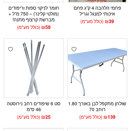
פחמי הלהבה 4 ק”ג פחם
חומר לניקוי ספות וריפודים
איכותי למנגל וגריל
(מולטי קלינר) – 750 מ”ל +
מברשת קרצוף מתנה!
39
₪
(כולל מע"מ)
59
₪
(כולל מע"מ)
shlist
Add wishlist
שולחן מתקפל לבן באורך 1.80
סט 6 שיפודים רחב נירוסטה
רוחב 70
46 ס”מ
139
₪
(כולל מע"מ)
25
₪
(כולל מע"מ)