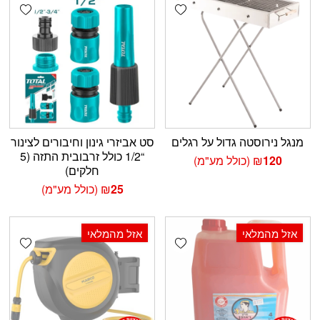
shlist
Add wishlist
מנגל נירוסטה גדול על רגלים
סט אביזרי גינון וחיבורים לצינור
“1/2 כולל זרבובית התזה (5
120
₪
(כולל מע"מ)
חלקים)
25
₪
(כולל מע"מ)
אזל מהמלאי
אזל מהמלאי
shlist
Add wishlist