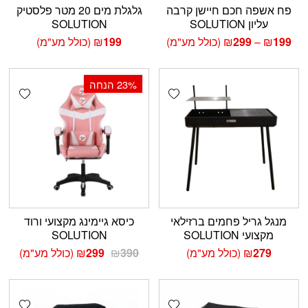
פח אשפה חכם חיישן קרבה
גלגלת מים 20 מטר פלסטיק
עליון SOLUTION
SOLUTION
טווח
199
₪
–
299
₪
(כולל מע"מ)
199
₪
(כולל מע"מ)
מחירים:
עד
‫23% הנחה
shlist
Add wishlist
מנגל גריל פחמים ברזילאי
כיסא גיימינג מקצועי ורוד
מקצועי SOLUTION
SOLUTION
המחיר
המחיר
279
₪
(כולל מע"מ)
390
₪
299
₪
(כולל מע"מ)
המקורי
הנוכחי
היה:
הוא:
₪299.
₪390.
shlist
Add wishlist