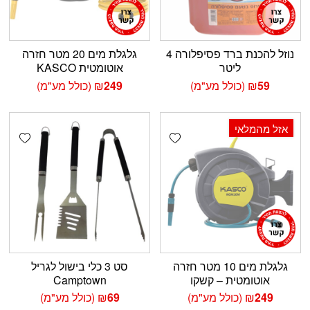
נוזל להכנת ברד פסיפלורה 4
גלגלת מים 20 מטר חזרה
ליטר
אוטומטית KASCO
59
₪
(כולל מע"מ)
249
₪
(כולל מע"מ)
אזל מהמלאי
shlist
Add wishlist
גלגלת מים 10 מטר חזרה
סט 3 כלי בישול לגריל
אוטומטית – קשקו
Camptown
249
₪
(כולל מע"מ)
69
₪
(כולל מע"מ)