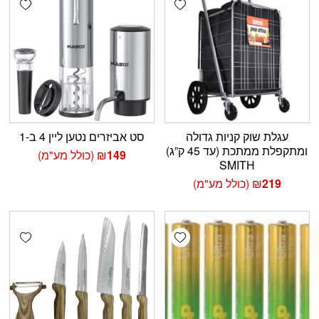
עגלת שוק קניות גדולה
סט אביזרים נטען ליין 4 ב-1
ומתקפלת ממתכת (עד 45 ק”ג)
149
₪
(כולל מע"מ)
SMITH
219
₪
(כולל מע"מ)
shlist
Add wishlist