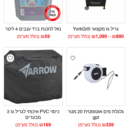
גריל גז מקצועי YorkGrill
נוזל להכנת ברד ענבים 4 ליטר
טווח
890
₪
–
1,090
₪
(כולל מע"מ)
59
₪
(כולל מע"מ)
מחירים:
עד
shlist
Add wishlist
גלגלת מים אוטומטית 20 מטר
כיסוי PVC איכותי לגריל גז 3
gpt
מבערים
339
₪
(כולל מע"מ)
169
₪
(כולל מע"מ)