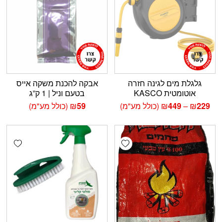
גלגלת מים לגינה חזרה
אבקה להכנת משקה אייס
אוטומטית KASCO
בטעם וניל | 1 ק”ג
טווח
229
₪
–
449
₪
(כולל מע"מ)
59
₪
(כולל מע"מ)
מחירים:
עד
shlist
Add wishlist