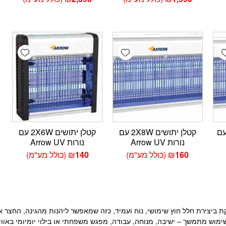
wishlist
Add wishlist
Add wishlis
תושים 2X10W עם
קטלן יתושים 2X8W עם
קטלן יתושים 2X6W עם
נורות Arrow UV
נורות Arrow UV
160
₪
(כולל מע"מ)
140
₪
(כולל מע"מ)
 ביצירת חלל חוץ שימושי, נוח ועמיד, כזה שמאפשר ליהנות מהגינה, החצר או
ימוש מתמשך – ישיבה, מנוחה, עבודה, מפגש משפחתי או בילוי יומיומי באוו