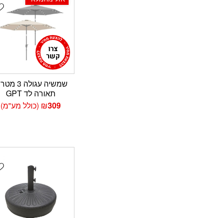
t
שמשיה עגולה 3 מ
תאורה לד GPT
309
₪
(כולל מע"מ)
t