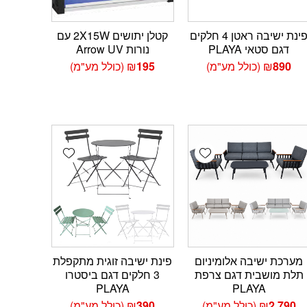
פינת ישיבה ראטן 4 חלקים
קטלן יתושים 2X15W עם
דגם סטאי PLAYA
נורות Arrow UV
890
₪
(כולל מע"מ)
195
₪
(כולל מע"מ)
Add wishlist
Add wishlist
Add 
מערכת ישיבה אלומיניום
פינת ישיבה זוגית מתקפלת
תלת מושבית דגם צרפת
3 חלקים דגם ביסטרו
PLAYA
PLAYA
2,790
₪
(כולל מע"מ)
390
₪
(כולל מע"מ)