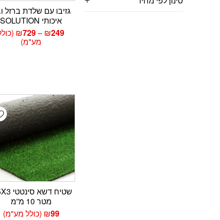
סינון לפי מחיר
גזיבו עם שלדת ברזל ו
איכותי SOLUTION
טווח
249
₪
–
729
₪
(כולל
מחירי
מע"מ)
עד
t
שטיח דשא סי
מטר 10 מ”מ
99
₪
(כולל מע"מ)