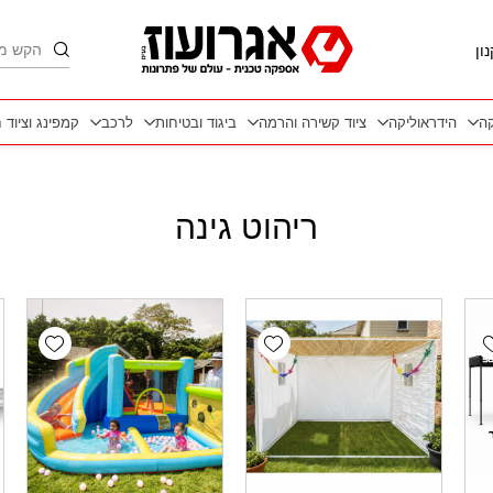
חיפוש
ון
קה
הידראוליקה
ציוד קשירה והרמה
ביגוד ובטיחות
לרכב
קמפינג וציוד 
ריהוט גינה
wishlist
Add wishlist
Add wishlis