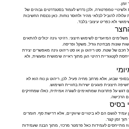
זמן.
 ולשינויי טמפרטורה, ולכן נדרש לעמוד בסטנדרטים גבוהים של
 עלולה להוביל לבלאי מהיר ולחוסר נוחות. כאן נכנסת החשיבות
ימושי ולא כפריט עיצובי בלבד.
החצר
ם משלימים המיועדים לשימוש חיצוני. רהיטי גינה יכולים להתאים
ות שונות מבחינת גודל, משקל ופריסה.
צול חכם של שטח. סט ריהוט גן או סט ריהוט גינה מאפשרים יצירת
חסת לקטגוריית רהיטי הגן מתוך ראייה שימושית ומעשית, ולא
ומי
בסופי שבוע, אלא מרחב מחיה פעיל. לכן, ריהוט גן נוח הוא לא
יפה חיצונית פוגעים ישירות בחוויית השימוש.
מים דגש על פתרונות שמתאימים לשגרה אמיתית, כאלו שמחזיקים
ם הרכישה.
 בסיס
 עמיד לגשם הם לא ביטויים שיווקיים, אלא דרישת סף. חומרים
תוך זמן קצר.
עוז מתייחסים לעמידות כאל פרמטר מרכזי, מתוך הבנה שעמידות