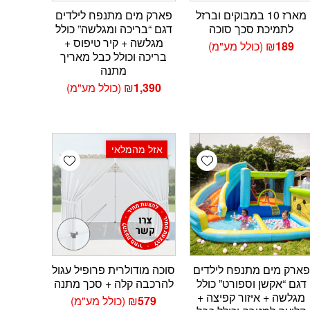
מארז 10 במבוקים וברזל
פארק מים מתנפח לילדים
לתמיכת סכך סוכה
דגם “בריכה ומגלשה” כולל
מגלשה + קיר טיפוס +
189
₪
(כולל מע"מ)
בריכה וכולל כבל מאריך
מתנה
1,390
₪
(כולל מע"מ)
אזל מהמלאי
Add wishlist
Add wishlist
Add 
פארק מים מתנפח לילדים
סוכה מודולרית פרופיל עגול
דגם “אקשן וספורט” כולל
להרכבה קלה + סכך מתנה
מגלשה + איזור קפיצה +
579
₪
(כולל מע"מ)