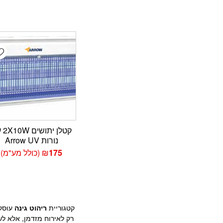
t
קטלן י
נורות Arrow UV
175
₪
(כולל מע"מ)
קטגוריית
ריהוט גינה
עוסקת
רק לאירוח מזדמן, אלא לש