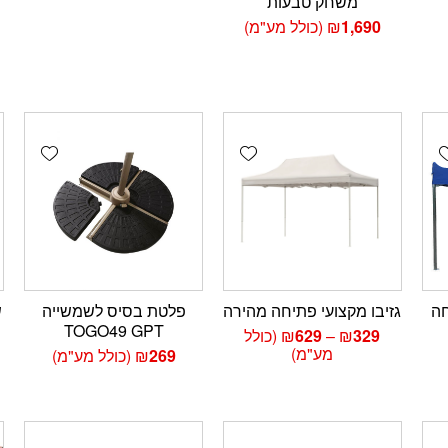
משחק טבעות
מחירים:
1,690
₪
(כולל מע"מ)
עד
wishlist
Add wishlist
Add wishlis
3 פתיחה
גזיבו מקצועי פתיחה מהירה
פלטת בסיס לשמשייה
TOGO49 GPT
טווח
329
₪
–
629
₪
(כולל
מחירים:
מע"מ)
269
₪
(כולל מע"מ)
עד