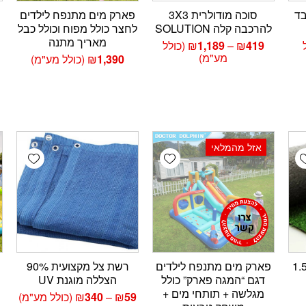
בד
סוכה מודולרית 3X3
פארק מים מתנפח לילדים
להרכבה קלה SOLUTION
לחצר כולל מפוח וכולל כבל
מאריך מתנה
טווח
419
₪
–
1,189
₪
(כולל
ם:
מחירים:
מע"מ)
1,390
₪
(כולל מע"מ)
עד
אזל מהמלאי
wishlist
Add wishlist
Add wishlis
נטטי 1.5X3
פארק מים מתנפח לילדים
רשת צל מקצועית 90%
דגם “המגה פארק” כולל
הצללה מוגנת UV
מגלשה + תותחי מים +
טווח
59
₪
–
340
₪
(כולל מע"מ)