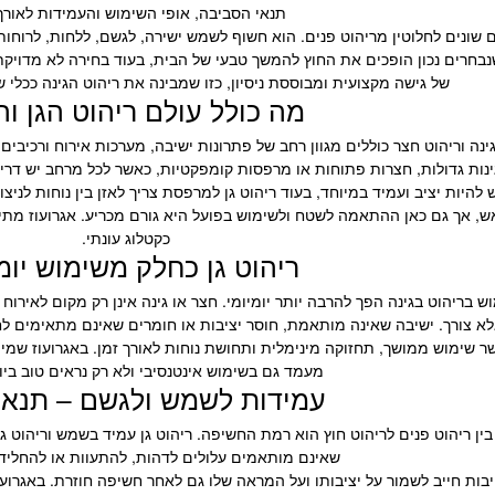
תנאי הסביבה, אופי השימוש והעמידות לאורך 
ם שונים לחלוטין מריהוט פנים. הוא חשוף לשמש ישירה, לגשם, ללחות, לרוחות
 שנבחרים נכון הופכים את החוץ להמשך טבעי של הבית, בעוד בחירה לא מדויקת
של גישה מקצועית ומבוססת ניסיון, כזו שמבינה את ריהוט הגינה ככלי ש
מה כולל עולם ריהוט הגן ו
גינה וריהוט חצר כוללים מגוון רחב של פתרונות ישיבה, מערכות אירוח ורכיבי
ינות גדולות, חצרות פתוחות או מרפסות קומפקטיות, כאשר לכל מרחב יש דריש
 להיות יציב ועמיד במיוחד, בעוד ריהוט גן למרפסת צריך לאזן בין נוחות לני
ש, אך גם כאן ההתאמה לשטח ולשימוש בפועל היא גורם מכריע. אגרועוז מתיי
כקטלוג עונתי.
ריהוט גן כחלק משימוש יומי
 בריהוט בגינה הפך להרבה יותר יומיומי. חצר או גינה אינן רק מקום לאירוח 
א צורך. ישיבה שאינה מותאמת, חוסר יציבות או חומרים שאינם מתאימים לחש
פשר שימוש ממושך, תחזוקה מינימלית ותחושת נוחות לאורך זמן. באגרועוז ש
מעמד גם בשימוש אינטנסיבי ולא רק נראים טוב ביו
עמידות לשמש ולגשם – תנאי
ן ריהוט פנים לריהוט חוץ הוא רמת החשיפה. ריהוט גן עמיד בשמש וריהוט גן
שאינם מותאמים עלולים לדהות, להתעוות או להחליד 
יבות חייב לשמור על יציבותו ועל המראה שלו גם לאחר חשיפה חוזרת. באגרו