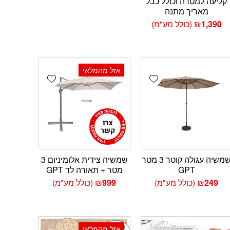
קליעה למטרה וכולל כבל
מאריך מתנה
1,390
₪
(כולל מע"מ)
אזל מהמלאי
Add wishlist
Add wishlist
Add 
שמשיה עגולה קוטר 3 מטר
שמשיה צידית אלומיניום 3
GPT
מטר + תאורה לד GPT
249
₪
(כולל מע"מ)
999
₪
(כולל מע"מ)
אזל מהמלאי