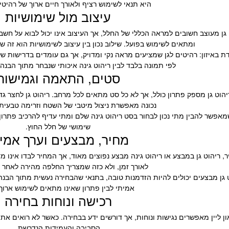
היא תנאי לשימוש רציף ולאורך חיים ארוך של רהיטי 
עיצוב מול שימושיות
 גן מעוצב חשובים למראה הכללי של החלל, אך העיצוב אינו יכול לבוא על חשבון 
ומתאים לשימוש בפועל. שילוב נכון בין עיצוב לשימושיות הוא זה ש
איזון: רהיטים לגן שמציעים מראה נקי ומדויק, אך גם עומדים בדרישות של 
לפי תמונה בלבד לבין ריהוט גינה איכותי שנבחר מתוך הבנ
סטים, התאמה וגמישות
ריהוט גן מספק פתרון כולל, אך לא כל סט מתאים לכל מרחב. ריהוט גן לחצר 
נכונה מאפשרת ניצול מיטבי של השטח וזרימה טבעית
שמאפשר להבין מתי נכון לבחור בסט ריהוט גינה שלם ומתי עדיף להרכיב פתרון
שימושי של חלל החוץ.
מחיר, מבצעים וערך אמי
ר, ריהוט גן במבצע או ריהוט גינה מבצע נפוצים מאוד, אך המחיר לבדו אינו 
לאורך זמן, ולא כזה שמצריך החלפה מהירה לאחר 
ט גן מבצעים יכולים להיות הזדמנות טובה, בתנאי שהבחירה נעשית מתוך הבנה 
אמיתי לבין פתרון שאינו מתאים לשימוש ארוך 
רכישה ונוחות בחירה
ן און ליין מאפשרים נגישות ונוחות, אך דורשים ידע בבחירה. כאשר לא רואים א
הסביבה והעמידות הנדרשת.