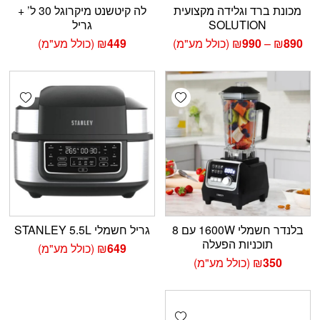
מכונת ברד וגלידה מקצועית
לה קיטשנט מיקרוגל 30 ל’ +
SOLUTION
גריל
טווח
890
₪
–
990
₪
(כולל מע"מ)
449
₪
(כולל מע"מ)
מחירים:
עד
shlist
Add wishlist
בלנדר חשמלי 1600W עם 8
גריל חשמלי STANLEY 5.5L
תוכניות הפעלה
649
₪
(כולל מע"מ)
350
₪
(כולל מע"מ)
Add wishlist