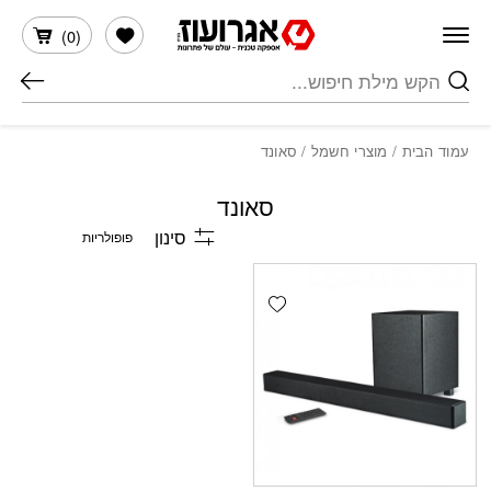
חזרה למעלה
Skip to Conten
הרשימה שלי
)
0
(
חיפוש
עמוד הבית
/
מוצרי חשמל
/ סאונד
סאונד
סינון
Add wishlist