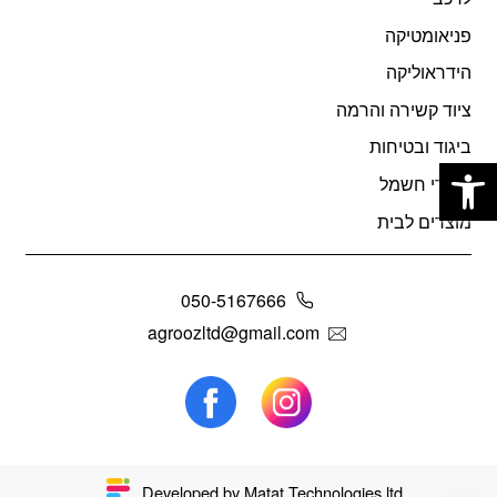
פניאומטיקה
הידראוליקה
ציוד קשירה והרמה
ביגוד ובטיחות
פתח סרגל נגישות
מוצרי חשמל
מוצרים לבית
050-5167666
agroozltd@gmail.com
Developed by Matat Technologies ltd