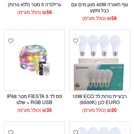
גוף תאורה 40W מוגן מים עם
גרילנדה 5 מטר (ללא נורות)
כבל ותקע
59
₪
(כולל מע"מ)
59
₪
(כולל מע"מ)
shlist
Add wishlist
רבעיית נורות לד 10W ECO
פס לד FIESTA 5 מטר IP68
EURO לבן (6500K)
RGB USB + שלט
20
₪
(כולל מע"מ)
35
₪
(כולל מע"מ)
shlist
Add wishlist