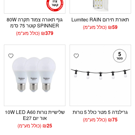
תאורת חירום Lumitec RAIN
גוף תאורה צמוד תקרה 80W
SPINNER קוטר 75 ס”מ
59
₪
(כולל מע"מ)
379
₪
(כולל מע"מ)
shlist
Add wishlist
גרילנדה 5 מטר כולל 5 נורות
שלישיית נורות LED A60 ‏10W
אור יום E27
75
₪
(כולל מע"מ)
25
₪
(כולל מע"מ)