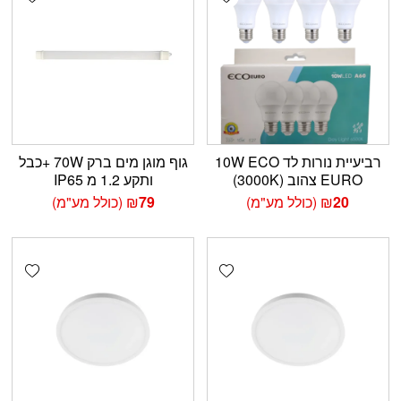
רביעיית נורות לד 10W ECO
גוף מוגן מים ברק 70W +כבל
EURO צהוב (3000K)
ותקע 1.2 מ IP65
20
₪
(כולל מע"מ)
79
₪
(כולל מע"מ)
shlist
Add wishlist