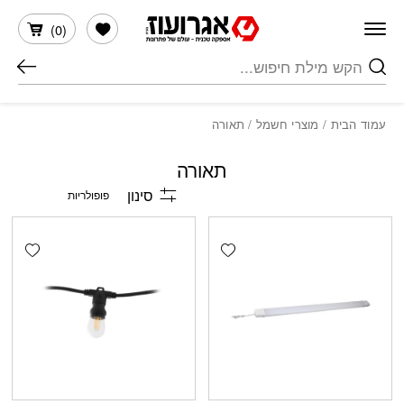
חזרה למעלה
Skip to Conten
הרשימה שלי
)
0
(
חיפוש
עמוד הבית
/
מוצרי חשמל
/ תאורה
תאורה
סינון
shlist
Add wishlist