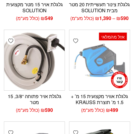
גלגלת צינור תעשייתית 20 מטר
גלגלת אויר 15 מטר מקצועית
מבית SOLUTION
SOLUTION
טווח
590
₪
–
1,390
₪
(כולל מע"מ)
549
₪
(כולל מע"מ)
מחירים:
עד
אזל מהמלאי
shlist
Add wishlist
גלגלת אוויר מקצועית 15 מ’ +
גלגלת אויר פתוחה “3/8, 15
1.5 מ’ תוצרת KRAUSS
מטר
499
₪
(כולל מע"מ)
590
₪
(כולל מע"מ)
shlist
Add wishlist