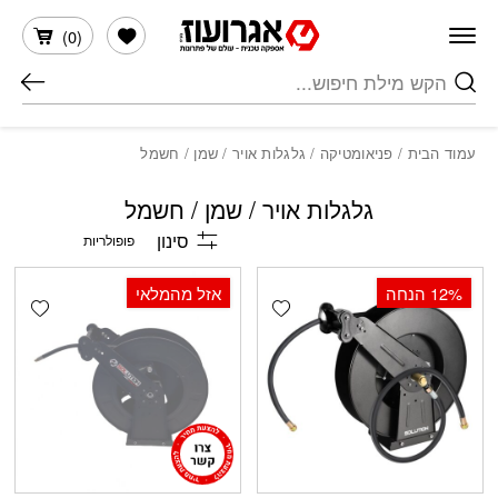
חזרה למעלה
Skip to Conten
הרשימה שלי
)
0
(
חיפוש
עמוד הבית
/
פניאומטיקה
/ גלגלות אויר / שמן / חשמל
גלגלות אויר / שמן / חשמל
סינון
‫12% הנחה
אזל מהמלאי
shlist
Add wishlist