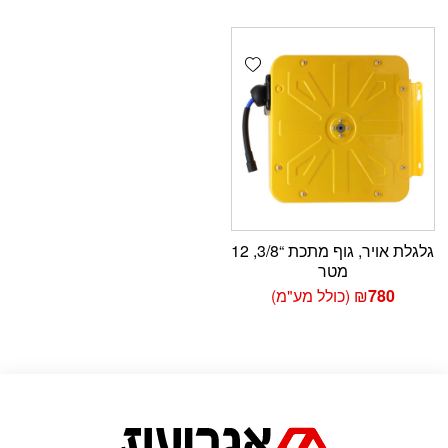
Add wishlist
גלגלת אויר, גוף מתכת “3/8, 12
מטר
780
₪
(כולל מע"מ)