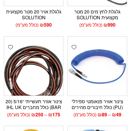
גלגלת לחץ מים 20 מטר
גלגלת אויר 20 מטר מקצועית
מקצועית SOLUTION
SOLUTION
990
₪
(כולל מע"מ)
590
₪
(כולל מע"מ)
shlist
Add wishlist
צינור אוויר פנאומטי ספירלי
צינור אוויר תעשייתי “5/16 (20
(PU) כולל חיבורים מהירים
BAR) כולל מחברים IHL UK
טווח
טווח
49
₪
–
89
₪
(כולל מע"מ)
175
₪
–
250
₪
(כולל מע"מ)
מחירים:
מחירים:
עד
עד