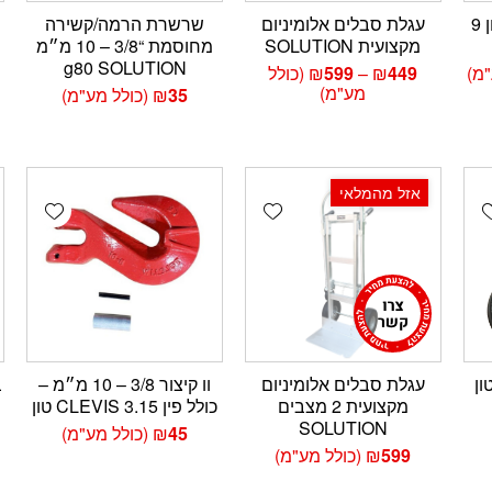
רצועת רצ’ט 2 צול 5 טון 9
עגלת סבלים אלומיניום
שרשרת הרמה/קשירה
מקצועית SOLUTION
מחוסמת “3/8 – 10 מ״מ
g80 SOLUTION
טווח
"מ)
449
₪
–
599
₪
(כולל
מחירים:
מע"מ)
35
₪
(כולל מע"מ)
עד
אזל מהמלאי
wishlist
Add wishlist
Add wishlis
דרופנאומטי 20 טון
עגלת סבלים אלומיניום
וו קיצור 3/8 – 10 מ״מ –
מקצועית 2 מצבים
כולל פין CLEVIS 3.15 טון
SOLUTION
45
₪
(כולל מע"מ)
599
₪
(כולל מע"מ)