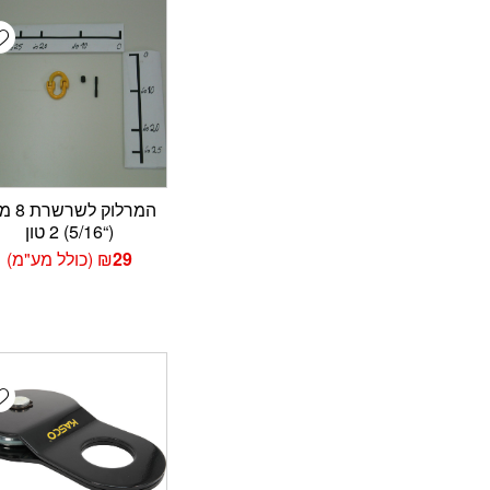
t
המרלוק לש
(“5/16) 2 טון
29
₪
(כולל מע"מ)
t
פתח סרגל נגישות