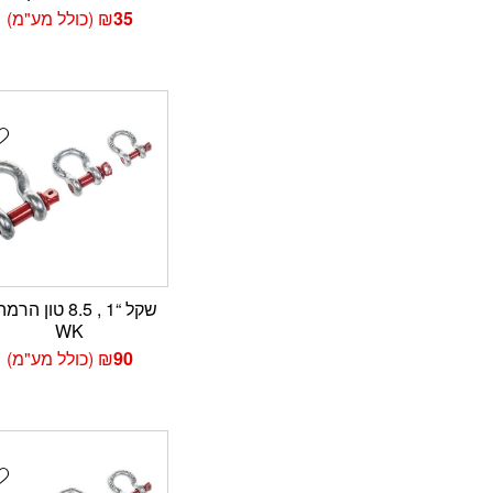
35
₪
(כולל מע"מ)
t
שקל “1 , 8.5 טון הר
WK
90
₪
(כולל מע"מ)
t