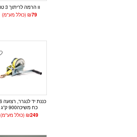
וו הרמה לריתוך 3 טון
79
₪
(כולל מע"מ)
t
כח משיכה900 ק”ג
249
₪
(כולל מע"מ)