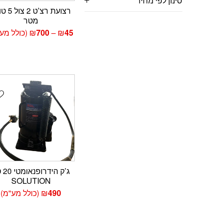
סינון לפי מחיר
מטר
טווח
45
₪
–
700
₪
(כולל מע
מחירים:
עד
t
ג’ק הי
SOLUTION
490
₪
(כולל מע"מ)