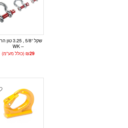
שקל “5/8 , 3.25 ט
– WK
29
₪
(כולל מע"מ)
t