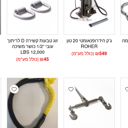
ון הרמה
ג’ק הידרופנאומטי 20 טון
זוג טבעות קשירה D לריתוך
ROHER
עובי “1/2 כושר משיכה
12,000 LBS
549
₪
(כולל מע"מ)
45
₪
(כולל מע"מ)
wishlist
Add wishlist
Add wishlis