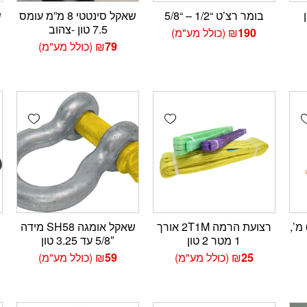
בומר רצ’ט “1/2 – “5/8
שאקל סינטטי 8 מ”מ עומס
7.5 טון -צהוב
190
₪
(כולל מע"מ)
79
₪
(כולל מע"מ)
wishlist
Add wishlist
Add wishlis
כננת יד לנגרר, רצועה 6 מ’,
רצועת הרמה 2T1M אורך
שאקל אומגה SH58 מידה
1 מטר 2 טון
5/8″ עד 3.25 טון
25
₪
(כולל מע"מ)
59
₪
(כולל מע"מ)