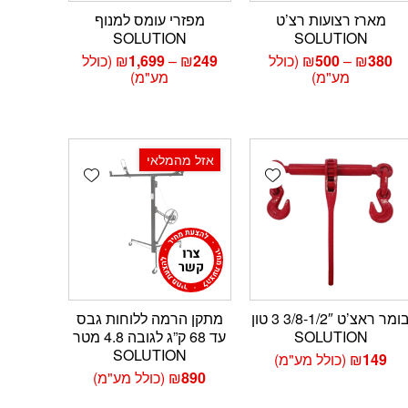
מארז רצועות רצ’ט
מפזרי עומס למנוף
SOLUTION
SOLUTION
טווח
טווח
380
₪
–
500
₪
(כולל
249
₪
–
1,699
₪
(כולל
מחירים:
מחירים:
מע"מ)
מע"מ)
עד
עד
אזל מהמלאי
Add wishlist
Add wishlist
Add 
בומר ראצ’ט 3/8-1/2″ 3 טון
מתקן הרמה ללוחות גבס
SOLUTION
עד 68 ק”ג לגובה 4.8 מטר
SOLUTION
149
₪
(כולל מע"מ)
890
₪
(כולל מע"מ)