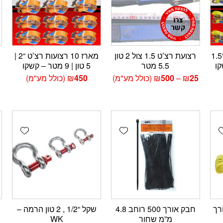
מארז 30 רצועות רצ’ט “1.5
רצועת רצ’ט 1.5 צול 2 טון
מארז 10 רצועות רצ’ט “2 |
5.5 מטר
5 טון | 9 מטר – קשקו
טווח
25
₪
–
500
₪
(כולל מע"מ)
450
₪
(כולל מע"מ)
מחירים:
עד
wishlist
Add wishlist
Add wishlis
ה 2T2M אורך
חבק אורך 500 רוחב 4.8
שקל “1/2 , 2 טון הרמה –
מ”מ שחור
WK