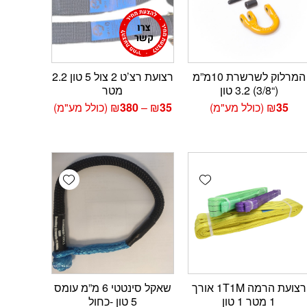
המרלוק לשרשרת 10מ”מ
רצועת רצ’ט 2 צול 5 טון 2.2
(“3/8) 3.2 טון
מטר
טווח
35
₪
(כולל מע"מ)
35
₪
–
380
₪
(כולל מע"מ)
מחירים:
עד
Add wishlist
Add wishlist
Add 
רצועת הרמה 1T1M אורך
שאקל סינטטי 6 מ”מ עומס
1 מטר 1 טון
5 טון -כחול