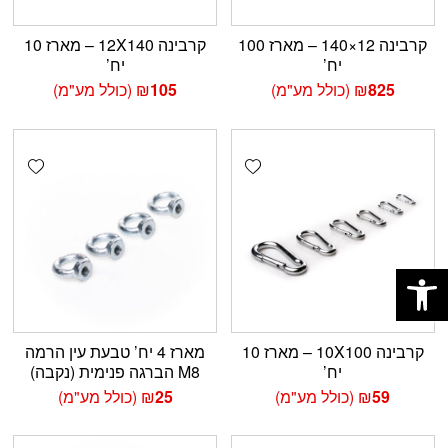
קרבינה 12×140 – מארז 100
קרבינה 12X140 – מארז 10
יח’
יח’
825
₪
(כולל מע"מ)
105
₪
(כולל מע"מ)
shlist
Add wishlist
פתח סרגל נגישות
קרבינה 10X100 – מארז 10
מארז 4 יח’ טבעת עין הרמה
יח’
M8 הברגה פנימית (נקבה)
59
₪
(כולל מע"מ)
25
₪
(כולל מע"מ)