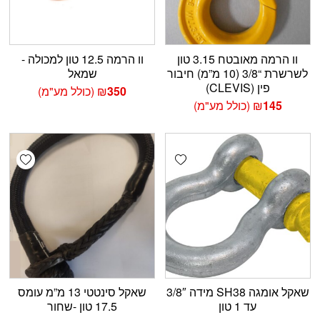
וו הרמה מאובטח 3.15 טון
וו הרמה 12.5 טון למכולה -
לשרשרת “3/8 (10 מ”מ) חיבור
שמאל
פין (CLEVIS)
350
₪
(כולל מע"מ)
145
₪
(כולל מע"מ)
shlist
Add wishlist
שאקל אומגה SH38 מידה 3/8″
שאקל סינטטי 13 מ”מ עומס
עד 1 טון
17.5 טון -שחור