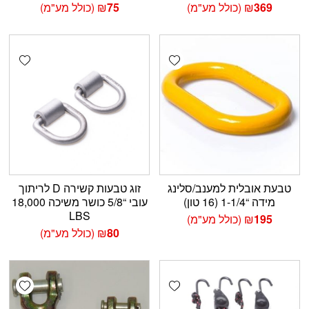
369
₪
(כולל מע"מ)
75
₪
(כולל מע"מ)
shlist
Add wishlist
טבעת אובלית למענב/סלינג
זוג טבעות קשירה D לריתוך
מידה “1-1/4 (16 טון)
עובי “5/8 כושר משיכה 18,000
LBS
195
₪
(כולל מע"מ)
80
₪
(כולל מע"מ)
shlist
Add wishlist