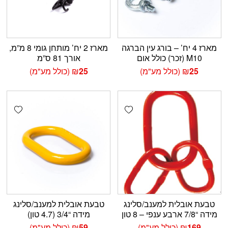
מארז 4 יח’ – בורג עין הברגה
מארז 2 יח’ מותחן גומי 8 מ”מ,
M10 (זכר) כולל אום
אורך 81 ס”מ
25
₪
(כולל מע"מ)
25
₪
(כולל מע"מ)
shlist
Add wishlist
טבעת אובלית למענב/סלינג
טבעת אובלית למענב/סלינג
מידה “7/8 ארבע ענפי – 8 טון
מידה “3/4 (4.7 טון)
169
₪
(כולל מע"מ)
59
₪
(כולל מע"מ)