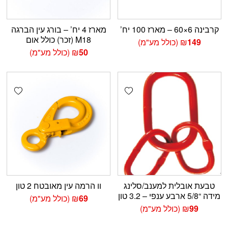
קרבינה 6×60 – מארז 100 יח’
מארז 4 יח’ – בורג עין הברגה
M18 (זכר) כולל אום
149
₪
(כולל מע"מ)
50
₪
(כולל מע"מ)
shlist
Add wishlist
טבעת אובלית למענב/סלינג
וו הרמה עין מאובטח 2 טון
מידה “5/8 ארבע ענפי – 3.2 טון
69
₪
(כולל מע"מ)
99
₪
(כולל מע"מ)