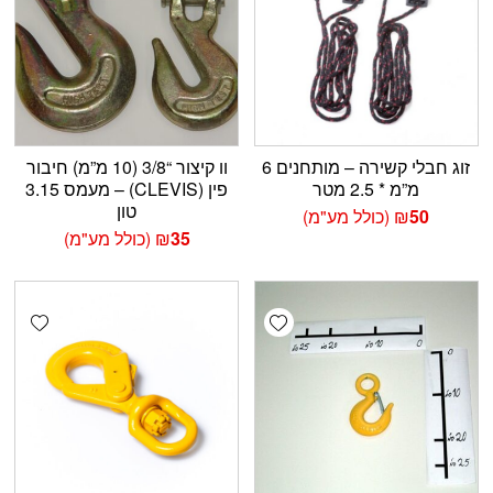
זוג חבלי קשירה – מותחנים 6
וו קיצור “3/8 (10 מ”מ) חיבור
מ”מ * 2.5 מטר
פין (CLEVIS) – מעמס 3.15
טון
50
₪
(כולל מע"מ)
35
₪
(כולל מע"מ)
shlist
Add wishlist