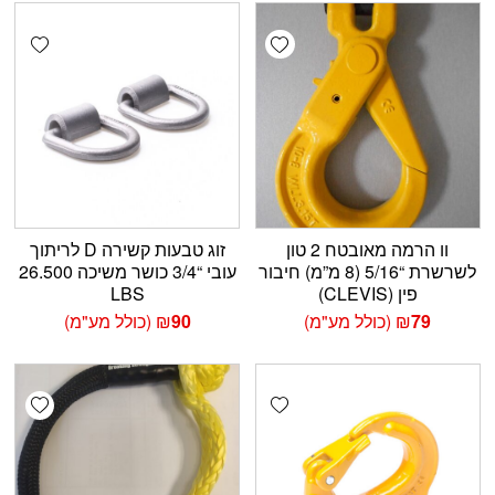
shlist
Add wishlist
וו הרמה מאובטח 2 טון
זוג טבעות קשירה D לריתוך
לשרשרת “5/16 (8 מ”מ) חיבור
עובי “3/4 כושר משיכה 26.500
פין (CLEVIS)
LBS
79
₪
(כולל מע"מ)
90
₪
(כולל מע"מ)
shlist
Add wishlist