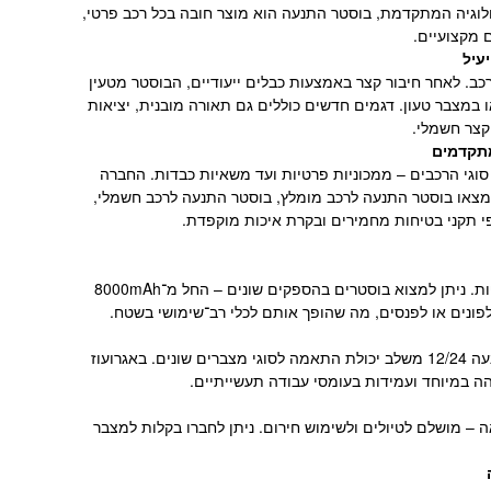
ולוגיה המתקדמת, בוסטר התנעה הוא מוצר חובה בכל רכב פרטי,
 מקצועיים.
עיל
. לאחר חיבור קצר באמצעות כבלים ייעודיים, הבוסטר מטעין
 במצבר טעון. דגמים חדשים כוללים גם תאורה מובנית, יציאות
מתקדמים
סוגי הרכבים – ממכוניות פרטיות ועד משאיות כבדות. החברה
תמצאו בוסטר התנעה לרכב מומלץ, בוסטר התנעה לרכב חשמלי,
י תקני בטיחות מחמירים ובקרת איכות מוקפדת.
פתרון אידיאלי לשימוש יומיומי. דגמים קומפקטיים וקלים מאפשרים אחסון בתא המטען או בתא הכפפות. ניתן למצוא בוסטרים בהספקים שונים – החל מ־8000mAh
למשאיות, טרקטורים ורכבים תעשייתיים נדרשת עוצמה גבוהה יותר. בוסטר התנעה 24V או בוסטר התנעה 12/24 משלב יכולת התאמה לסוגי מצברים שונים. באגרועוז
הה במיוחד ועמידות בעומסי עבודה תעשייתיים.
יאה – מושלם לטיולים ולשימוש חירום. ניתן לחברו בקלות למצבר