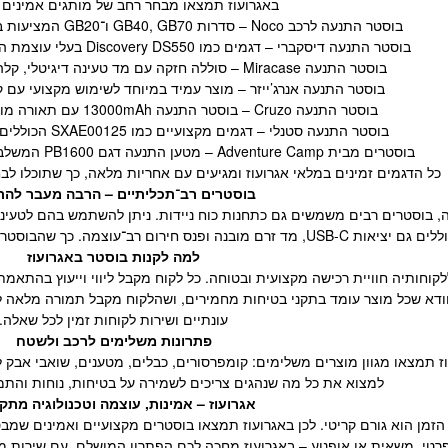
באגרועוז תמצאו מבחר רחב של מותגים אמינים ו
בוסטר התנעה לרכב Noco – סדרות GB40, GB70 ו־GB20 המציעות ביצועים גבוהים ועיצוב מוקפד.
בוסטר התנעה דיסקברי – דגמים כמו Discovery DS550 בעלי עוצמת התנעה מרשימה ועמידות גבוהה.
בוסטר התנעה Miracase – סוללה חזקה עם מד טעינה דיגיטלי, קלה לשימוש ונטענת במהירות.
בוסטר התנעה אנרג’ייזר – מוצר עמיד במיוחד לשימוש מקצועי עם ק
בוסטר התנעה Cruzo – בוסטר התנעה 13000mAh עם תאורה מובנית וממשק טעינה מהיר.
בוסטר התנעה סטנלי – דגמים מקצועיים כמו SXAE00125 הכוללים מד מתח ותצוגה דיגיטלית.
בוסטרים מבית Adventure Camp – מטען התנעה דגם PB1600 המשלב סוללה חזקה עם תאורת חירום.
כל הדגמים זמינים במלאי אגרועוז ומגיעים עם אחריות מלאה, כך שתוכלו לב
בוסטרים רב־תכליתיים – הרבה מעבר להת
 בוסטרים רבים משמשים גם כתחנות כוח ניידות. ניתן להשתמש בהם לטעינת 
חירום רב־עוצמה. כך שהבוסטר הופך למוצר חיוני גם לטיולים, שטח ומקרי חירום.
למה לקנות בוסטר באגרועוז
קוחותיה חוויית רכישה מקצועית ובטוחה. כל לקוח מקבל ליווי וייעוץ בהתאמ
וודא שכל מוצר עומד בתקני בטיחות מחמירים, ושהלקוח מקבל תמורה מלאה 
עונתיים ושירות לקוחות זמין לכל שאלה.
פתרונות משלימים לרכב ולשטח
 תמצאו מגוון מוצרים משלימים: קומפרסורים, כבלים, מטענים, שואבי אבק לר
למצוא את כל מה שנהגים צריכים לשמירה על בטיחות, נוחות והתמ
אגרועוז – אמינות, עוצמה וטכנולוגיה מת
מן הוא גורם קריטי. לכן באגרועוז תמצאו בוסטרים מקצועיים ואמינים שמבט
רטי, משאית או אופנוע – באגרועוז מחכה לכם הפתרון המושלם, עם שירות מ