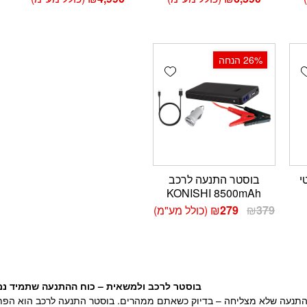
‫26% הנחה
Add wishlist
Add wishlis
י
בוסטר התנעה לרכב
KONISHI 8500mAh
המחיר
המחיר
379
₪
279
₪
(כולל מע"מ)
המקורי
הנוכחי
היה:
הוא:
₪279.
₪379.
בוסטר לרכב ולמשאית – כוח ההתנעה שתמיד נ
תנעה שלא מצליחה – בדיוק כשאתם ממהרים. בוסטר התנעה לרכב הוא הפתרו