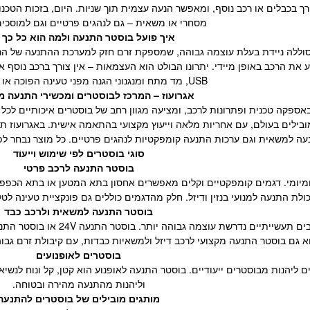
 בכבלים או רכב נוסף, ומאפשר הנעה עצמית תוך שניות. היום, בזכות הטכנ
מסחרי או משאית – גם לנהגים פרטיים וגם למוסכים
איך פועל בוסטר התנעה ולמה הוא כל כך י
וללה ניידת בעלת עוצמה גבוהה, שמספקת זרם חזק למערכת ההתנעה של הרכב
ת הרכב באופן מיידי. יתרונו הבולט הוא העצמאות – אין צורך ברכב נוסף או
USB, מד מתח ומנגנוני הגנה מפני טעינה הפוכה או קצר חשמלי.
אגרועוז – המרכז לבוסטרים ומכשירי התנעה 
ספקה טכנית ופתרונות לרכב, ומציעה מגוון רחב של בוסטרים איכותיים לכל 
ובילים בעולם, עם אחריות מלאה וייעוץ מקצועי בהתאמה אישית. באגרועוז 
ה למשאית וגם ערכות התנעה קומפקטיות לנהגים פרטיים. כל מוצר נבחר לפ
סוגי בוסטרים לפי שימוש וייעוד
בוסטר התנעה לרכב פרטי
בוסטר התנעה למשאית ולרכב כבד
א גם בוסטר התנעה מקצועי לרכב דיזל ולמשאיות כבדות, עם קיבולת זרם גבו
בוסטרים לאופנועים
לים ליהנות מבוסטרים ייעודיים. בוסטר התנעה לאופנוע הוא קטן, קל ונוח לנש
וליהנות מהתנעה מהירה ובטוחה.
מותגים מובילים של בוסטרים להתנעה