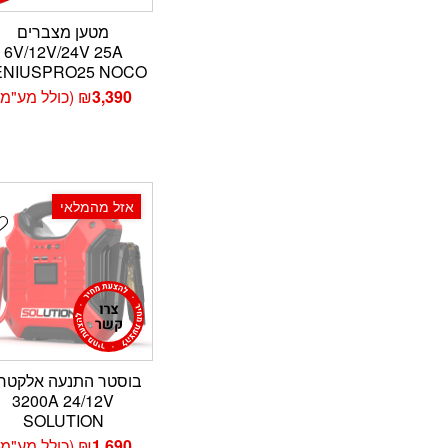
מטען מצברים
6V/12V/24V 25A
ENIUSPRO25 NOCO
3,390
₪
(כולל מע"מ)
אזל מהמלאי
t
בוסטר התנעה אלקטרו
3200A 24/12V
SOLUTION
1,690
₪
(כולל מע"מ)