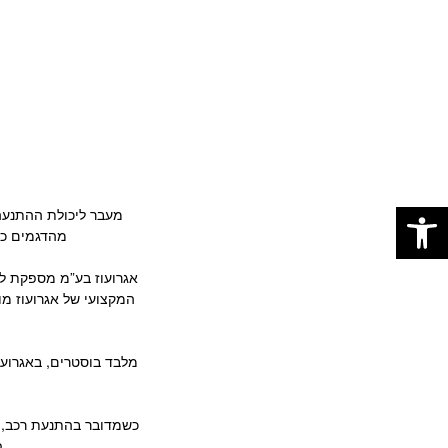
פתח סרגל נגישות
מעבר ליכולת ההתנעה,
מהדגמים כוללים גם יציאות USB-C, מד זרם מובנה ופנס 
אגרועוז בע”מ מספקת לל
המקצועי של אגרועוז מ
מלבד בוסטרים, באגרועוז
כשמדובר בהתנעת רכב, הז
פ