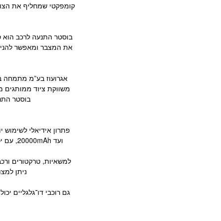
קומפקטי שמחליף את הצורך
בוסטר התנעה לרכב הוא ס
את המצבר ומאפשר להניע א
אגרועוז בע”מ מתמחה בא
משווקת ציוד ממותגים מ
בוסטר התנע
ועד 20000mAh, עם יכולת התנעה למנועי בנזין ודיזל. חלק מהדגמים כוללים גם פונקציית טעינה לטלפונים או לפנסים, מה שהופך אותם לכלי רב־שימושי בשטח.
ניתן למצו
גם רוכבי דו־גלגליים יכו