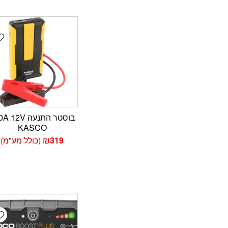
t
בוסטר התנעה 2V
KASCO
319
₪
(כולל מע"מ)
t