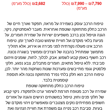
טווח
7,790
₪
–
7,990
₪
(כולל
2,682
₪
(כולל מע"מ)
מחירים:
מע"מ)
עד
טיפוח הרכב עוסק בשמירה על מראה, תפקוד ואורך חיים של
הרכב כחלק מתחזוקה שוטפת ואחראית. מעבר לאסתטיקה, ניקוי,
הגנה וטיפול נכון ברכב משפיעים ישירות על שמירת חומרים, על
מניעת בלאי מוקדם ועל חוויית שימוש טובה לאורך זמן. טיפוח
הרכב אינו פעולה נקודתית לפני מכירה או אירוע, אלא תהליך
מתמשך שמתחיל בהבנה של הצרכים וממשיך בשגרה נכונה.
רכב חשוף באופן קבוע לשמש, אבק, לכלוך, לחות, שומנים וזיהום
סביבתי. ללא טיפול מתאים, חומרים מתבלים, צבע נפגע, חלקי
פלסטיק וגומי מתייבשים ומערכות שונות נשחקות מהר יותר. לכן,
טיפוח הרכב הוא חלק בלתי נפרד מתחזוקה נכונה ולא תוספת
קוסמטית בלבד.
טיפוח הרכב כחלק מתחזוקה שוטפת
שמירה על רכב מטופח תורמת לשימור ערכו ולתפקודו. ניקוי קבוע
של חלקי פנים וחוץ, טיפול במשטחים רגישים והגנה על אזורים
חשופים מפחיתים נזקים מצטברים ומאפשרים זיהוי מוקדם של
בעיות. סביבת רכב נקייה גם משפרת את חוויית הנהיגה ואת