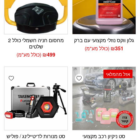
גלון ווקס נוזלי מקצועי עם ברק
מחסום חניה חשמלי כולל 2
שלטים
351
₪
(כולל מע"מ)
499
₪
(כולל מע"מ)
אזל מהמלאי
shlist
Add wishlist
סט ניקיון רכב מקצועי
סט מנורות לדיטיילינג / פוליש