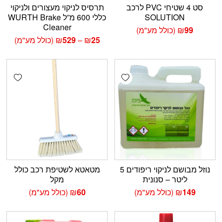
סט 4 שטיחי PVC לרכב
תרסיס לניקוי מעצורים ולניקוי
SOLUTION
כללי 600 מ”ל WURTH Brake
Cleaner
99
₪
(כולל מע"מ)
טווח
25
₪
–
529
₪
(כולל מע"מ)
מחירים:
עד
shlist
Add wishlist
נוזל מבושם לניקוי ריפודים 5
מטאטא לשטיפת רכב כולל
ליטר – סנונית
מקל
149
₪
(כולל מע"מ)
60
₪
(כולל מע"מ)