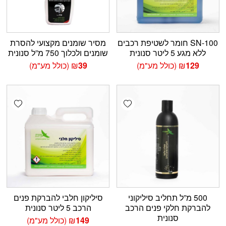
SN-100 חומר לשטיפת רכבים
מסיר שומנים מקצועי להסרת
ללא מגע 5 ליטר סנונית
שומנים ולכלוך 750 מ”ל סנונית
129
₪
(כולל מע"מ)
39
₪
(כולל מע"מ)
shlist
Add wishlist
500 מ”ל תחליב סיליקוני
סיליקון חלבי להברקת פנים
להברקת חלקי פנים הרכב
הרכב 5 ליטר סנונית
סנונית
149
₪
(כולל מע"מ)