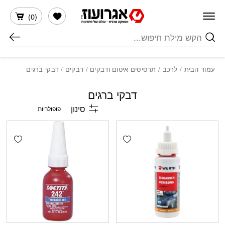
חזרה למעלה
Skip to Conten
הרשימה שלי
)
0
(
חיפוש
עמוד הבית
/
לרכב
/
תרסיסים איטום ודבקים
/
דבקים
/ דבקי ברגים
דבקי ברגים
סינון
shlist
Add wishlist