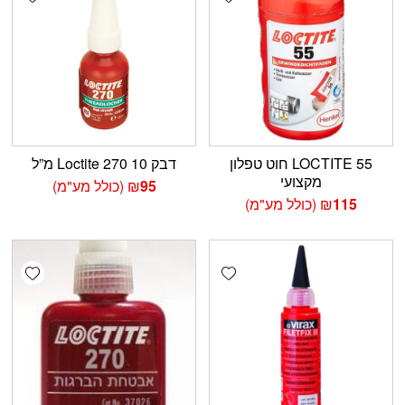
LOCTITE 55 חוט טפלון
דבק Loctite 270 10 מ”ל
מקצועי
95
₪
(כולל מע"מ)
115
₪
(כולל מע"מ)
shlist
Add wishlist