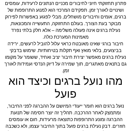
פתרון תחזוקתי חיוני לחיבורים מכניים הנתונים לרעידות, עומסים
ושינויים לאורך זמן. תפקידם המרכזי הוא למנוע התרופפות של
ברגים, אומים וחיבורים מושחלים, מבלי לפגוע באפשרות לפירוק
מבוקר בעת הצורך. בעולם התחזוקה, התעשייה והמכונאות,
נעילת ברגים אינה פעולה משלימה – אלא חלק בלתי נפרד
מאמינות המערכת כולה.
חיבור בורגי שאינו מאובטח כראוי עלול להוביל לרעשים, ירידה
בביצועים, בלאי מואץ ואף תקלות בטיחותיות. שימוש בדבקי
נעילת ברגים מאפשר יצירת חיבור יציב ואחיד, ששומר על מקומו
גם בתנאים מאתגרים, תוך שמירה על דיוק הנדסי ועמידות לאורך
זמן.
מהו נועל ברגים וכיצד הוא
פועל
נועל ברגים הוא חומר ייעודי המיושם על ההברגה לפני החיבור,
ומתמצק לאחר ההרכבה. תהליך זה יוצר חסימה של תנועת
ההברגה ומונע התרופפות כתוצאה מרעידות, חום או עומסים
חוזרים. דבק נעילת ברגים פועל בתוך החיבור עצמו, ולא כשכבה