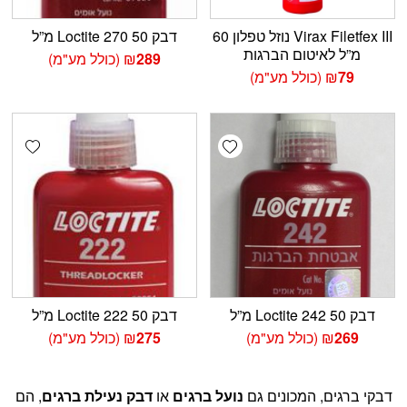
Virax Filetfex III נוזל טפלון 60
דבק Loctite 270 50 מ”ל
מ”ל לאיטום הברגות
289
₪
(כולל מע"מ)
79
₪
(כולל מע"מ)
shlist
Add wishlist
דבק Loctite 242 50 מ”ל
דבק Loctite 222 50 מ”ל
269
₪
(כולל מע"מ)
275
₪
(כולל מע"מ)
דבקי ברגים, המכונים גם
נועל ברגים
או
דבק נעילת ברגים
, הם