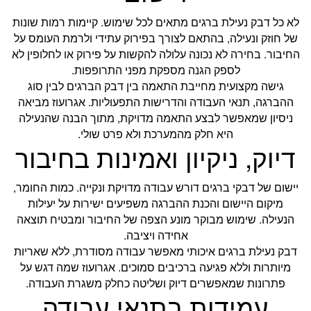
לא כל דבק נעילת ברגים מתאים לכל שימוש. קיימות רמות שונות
של חוזק ונעילה, בהתאם לצורך בפירוק עתידי ולרמת העומס על
החיבור. בחירה לא נכונה עלולה להקשות על פירוק או לחלופין לא
לספק הגנה מספקת מפני התרופפות.
גישה מקצועית מחייבת התאמה בין דבק הברגים לבין סוג
ההברגה, תנאי העבודה והדרישות התפעוליות. אגרועוז מביאה
ניסיון שמאפשר לבצע התאמה מדויקת, מתוך הבנה שהנעילה
היא חלק מהמערכת ולא פרט שולי.
דיוק, ניקיון ואמינות בחיבור
יישום של דבקי ברגים דורש עבודה מדויקת ונקייה. כמות החומר,
מיקום היישום והכנת ההברגה משפיעים ישירות על יעילות
הנעילה. שימוש מבוקר מונע הצפה של החיבור ומבטיח תוצאה
אחידה ויציבה.
דבק נעילת ברגים איכותי מאפשר עבודה מסודרת, ללא שאריות
מיותרות וללא פגיעה ברכיבים סמוכים. אגרועוז שמה דגש על
פתרונות שמאפשרים דיוק ושליטה כחלק משגרת העבודה.
עמידות בתנאי עבודה