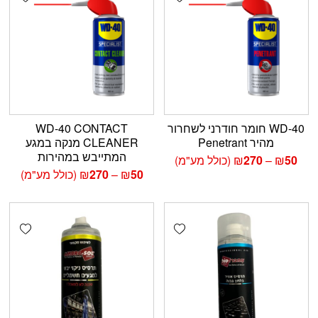
WD-40 חומר חודרני לשחרור
WD-40 CONTACT
מהיר Penetrant
CLEANER מנקה במגע
המתייבש במהירות
טווח
50
₪
–
270
₪
(כולל מע"מ)
מחירים:
טווח
50
₪
–
270
₪
(כולל מע"מ)
מחירים:
עד
עד
shlist
Add wishlist