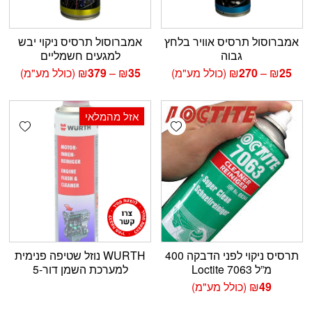
אמברוסול תרסיס אוויר בלחץ
אמברוסול תרסיס ניקוי יבש
גבוה
למגעים חשמליים
טווח
טווח
25
₪
–
270
₪
(כולל מע"מ)
35
₪
–
379
₪
(כולל מע"מ)
מחירים:
מחירים:
עד
עד
אזל מהמלאי
shlist
Add wishlist
תרסיס ניקוי לפני הדבקה 400
WURTH נוזל שטיפה פנימית
מ”ל Loctite 7063
למערכת השמן דור-5
49
₪
(כולל מע"מ)