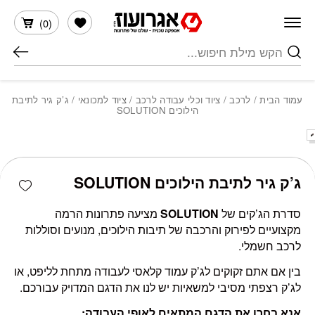
חזרה למעלה
Skip to Conten
הרשימה שלי
)
0
(
חיפוש
עמוד הבית
/
לרכב
/
ציוד וכלי עבודה לרכב
/
ציוד למכונאי
/ ג’ק גיר לתיבת
הילוכים SOLUTION
כמות ג'ק גיר לתיבת הילוכים SOLUTION
shlist
ג’ק גיר לתיבת הילוכים SOLUTION
סדרת הג’קים של
SOLUTION
מציעה פתרונות הרמה
מקצועיים לפירוק והרכבה של תיבות הילוכים, מנועים וסוללות
לרכב חשמלי.
בין אם אתם זקוקים לג’ק עמוד קלאסי לעבודה מתחת לליפט, או
לג’ק רצפתי מסיבי למשאיות יש לנו את הדגם המדויק עבורכם.
אנא בחרו את הדגם המתאים לאופי העבודה: