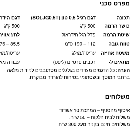
מפרט טכני
תכונה
דגם רגיל 0.5 טון (SOLJG0.5T)
דגם הידרו-פניאומטי
כושר הרמה
500 ק”ג
500 ק”ג
שיטת הרמה
פדל רגל הידראולי
לחץ אוויר
טווח גובה
112 – 190 ס”מ
85.5 – 176 ס”מ
משטח אחיזה
עריסה/מזלג
עריסה/מזל
מתאים ל-
רכבים פרטיים (ליפט)
עבודה מאו
הערה:
כל הדגמים מצוידים בגלגלים מסתובבים לניידות מלאה
ברחבי המוסך ובשסתומי בטיחות להורדה מבוקרת.
משלוחים
איסוף מהסניף – המתכת 10 אשדוד
משלוח לבית הלקוח – 50 ש”ח.
משלוחים חינם בקניה מעל 300 ש”ח.