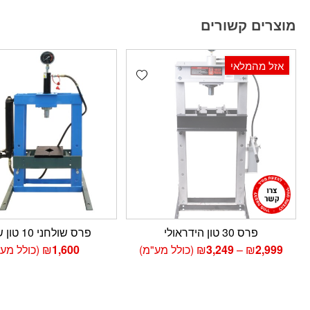
מוצרים קשורים
אזל מהמלאי
Add wishlist
פרס 30 טון הידראולי
פרס שולחני 10 טון שולחני
טווח
2,999
₪
–
3,249
₪
(כולל מע"מ)
1,600
₪
(כולל מע"
מחירים:
עד