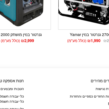
ור בנזין Yamar
גנרטור בנזין מושתק 2000 וואט
המחיר
המחיר
2
₪
1,990
₪
(כולל מע"מ)
2,999
₪
(כולל מע"מ)
המקורי
הנוכחי
היה:
הוא:
₪1,990.
₪2,490.
ים מהירים
חנות אספקה טכ
 נגישות
הטבות ומבצעים
ות החזרים כספיים והחזרות
כלי עבודה חשמלי
כלי עבודה חשמלי
כלי עבודה נטענים