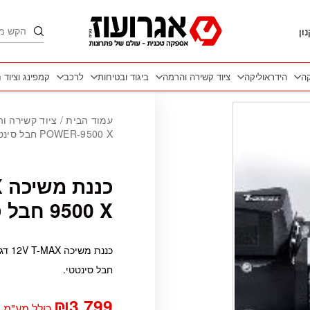
חיפוש
ון
קה
הידראוליקה
ציוד קשירה והרמה
ביגוד ובטיחות
לרכב
קמפינג וציוד 
כמות כננת משיכה 12V T-MAX דגם -POWER-9500 X חבל סינטטי
עמוד הבית
/
ציוד קשירה ו
POWER-9500 X חבל סינטטי
9500 X חבל סינטטי
חבל סינטטי.
₪
3,799
כולל מע"מ