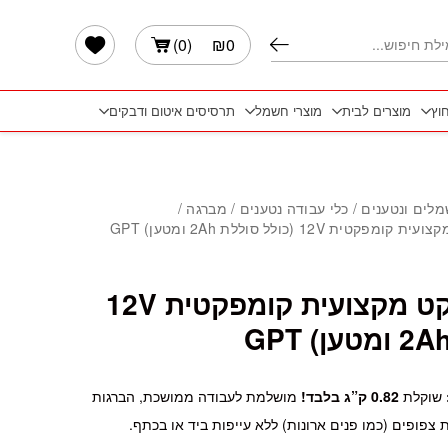
הרשימה שלי
)
0
(
₪
0
חוץ
מוצרים לבית
מוצרי חשמל
תרסיסים איטום ודבקים
ען) GPT
מלים ונטענים
/
כלי עבודה נטענים
/
מברגה /
 12V (כולל סוללת 2Ah ומטען) GPT
מברגת אימפקט מקצועית קומפקטית 12V
שוקלת
0.82 ק”ג בלבד!
מושלמת לעבודה ממושכת, הברגות
צפופים (כמו פנים ארונות) ללא עייפות ביד או בכתף.