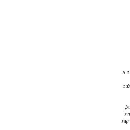
 TOT002) היא
 הסודי” שלכם
ל כוח פיתול,
ית
ט מלא ומוכן לעבודה, הכולל סוללת 2 אמפר-שעה קלה ומטען מהיר שמסיים מחזור טעינה מלא ב-60 דקות.