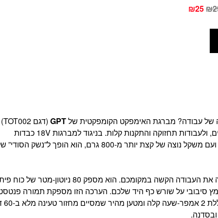
₪25
₪2
 של עבודה? מברגת האימפקט הקומפקטית של
GPT
(דגם
בדיוק מה שאתם צריכים לפרויקטים בבית, להרכבת רהיטים, ולעבודות תחזוקה והתקנות קלות. בניגוד למברגות 18V כבדות
ומסורבלות, הדגם הזה תוכנן מתוך מחשבה על ארגונומיה, ועם משקל נוצה של קצת יותר מ-800 גרם, הוא הופך ל”נשק
למרות הגודל הזעיר, מנגנון האימפקט (הדפיקה) שלה עושה את העבודה הקשה במקומכם. הוא מספק 80 ניוטון-מטר ש
מאמץ סיבובי על שורש כף היד שלכם. הערכה הזו מספקת תמורה פנטסט
למחיר, שכן היא מגיעה כס
ובסדנה.