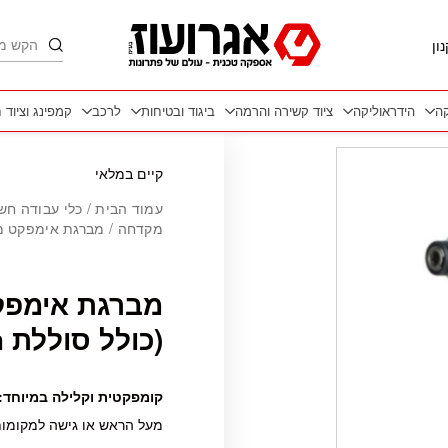
חיפוש
ון
קה
הידראוליקה
ציוד קשירה והרמה
ביגוד ובטיחות
לרכב
קמפינג וציוד 
כמות מברגת אימפקט מקצועית קומפקטית 12V (כולל סוללת 2Ah ומט
קיים במלאי
עמוד הבית
/
כלי עבודה חש
מקדחה
/ מברגת אימפקט מקצועית קומפקטית
(כולל סוללת 2Ah ומטען) GPT
קומפקטית וקלילה במיוחד:
מעל הראש או גישה למקומות 