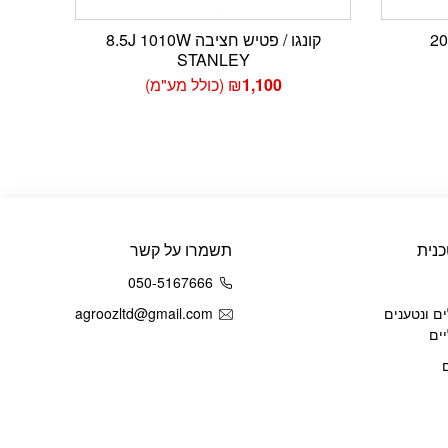
קונגו / פטיש חציבה 8.5J 1010W
STANLEY
1,100
₪
(כולל מע"מ)
נית
תשמרו על קשר
050-5167666
ם ונטענים
agroozltd@gmail.com
ים