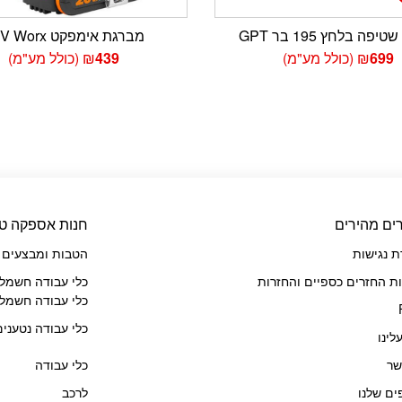
יפה בלחץ 195 בר GPT
מברגת אימפקט 20V Worx
699
₪
(כולל מע"מ)
439
₪
(כולל מע"מ)
ים מהירים
חנות אספקה טכ
 נגישות
הטבות ומבצעים
ות החזרים כספיים והחזרות
כלי עבודה חשמלי
כלי עבודה חשמלי
כלי עבודה נטענים
לינו
שר
כלי עבודה
ים שלנו
לרכב