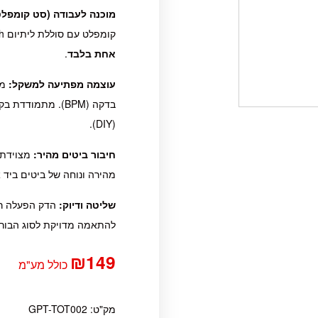
מוכנה לעבודה (סט קומפלט
קומפלט עם סוללת ליתיום 2Ah איכותית ומטען מהיר שמחזיר אתכם לעבודה בתוך
אחת בלבד
.
עוצמה מפתיעה למשקל:
בדקה (BPM). מתמו
(DIY).
חיבור ביטים מהיר:
מהירה ונוחה של ביטים ביד 
שליטה ודיוק:
להתאמה מדויקת לסוג הבורג 
₪
149
כולל מע"מ
מק"ט:
GPT-TOT002