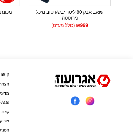
שואב אבק 80 ליטר יבש/רטוב מיכל
מכונת שט
נירוסטה
999
₪
(כולל מע"מ)
קישור
הצהרת
מדיני
FAQs
קצת ע
צור ק
הסניפ