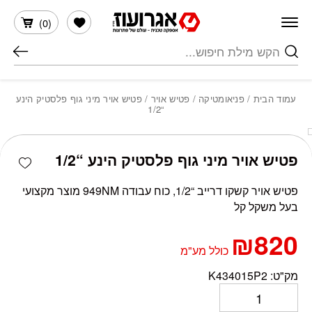
חזרה למעלה
Skip to Conten
הרשימה שלי
)
0
(
חיפוש
עמוד הבית
/
פניאומטיקה
/
פטיש אויר
/ פטיש אויר מיני גוף פלסטיק הינע
“1/2
כמות פטיש אויר מיני גוף פלסטיק הינע "1/2
shlist
פטיש אויר מיני גוף פלסטיק הינע “1/2
פטיש אויר קשקו דרייב “1/2, כוח עבודה 949NM מוצר מקצועי
בעל משקל קל
₪
820
כולל מע"מ
מק"ט:
K434015P2