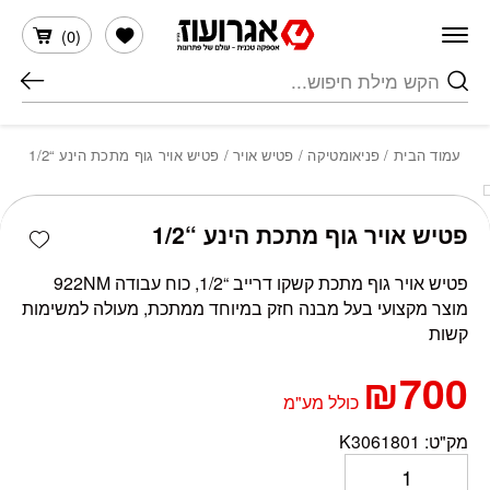
חזרה למעלה
Skip to Conten
הרשימה שלי
)
0
(
חיפוש
עמוד הבית
/
פניאומטיקה
/
פטיש אויר
/ פטיש אויר גוף מתכת הינע “1/2
כמות פטיש אויר גוף מתכת הינע "1/2
shlist
פטיש אויר גוף מתכת הינע “1/2
פטיש אויר גוף מתכת קשקו דרייב “1/2, כוח עבודה 922NM
מוצר מקצועי בעל מבנה חזק במיוחד ממתכת, מעולה למשימות
קשות
₪
700
כולל מע"מ
מק"ט:
K3061801