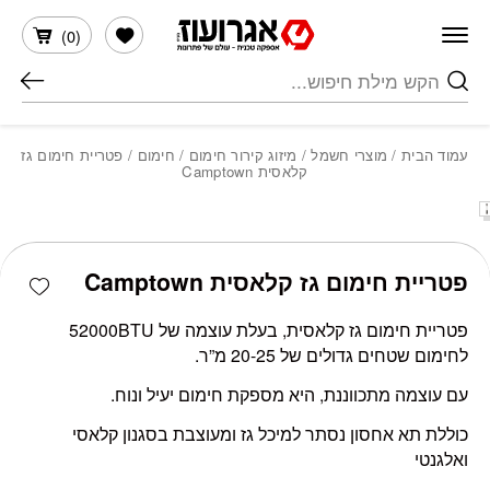
חזרה למעלה
Skip to Conten
הרשימה שלי
)
0
(
חיפוש
עמוד הבית
/
מוצרי חשמל
/
מיזוג קירור חימום
/
חימום
/ פטריית חימום גז
קלאסית Camptown
כמות פטריית חימום גז קלאסית Camptown
shlist
פטריית חימום גז קלאסית Camptown
פטריית חימום גז קלאסית, בעלת עוצמה של 52000BTU
לחימום שטחים גדולים של 20-25 מ”ר.
עם עוצמה מתכווננת, היא מספקת חימום יעיל ונוח.
כוללת תא אחסון נסתר למיכל גז ומעוצבת בסגנון קלאסי
ואלגנטי