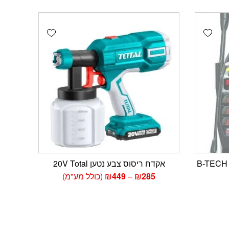
Add wishlist
Add wishlist
מכונת שטיפה מקצועית 200 בר B-TECH
אקדח ריסוס צבע נטען 20V Total
טווח
285
₪
–
449
₪
(כולל מע"מ)
מחירים:
עד