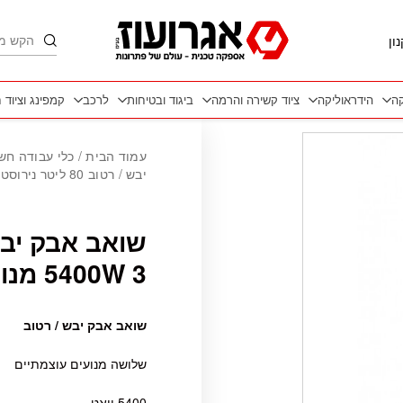
חיפוש
ון
קה
הידראוליקה
ציוד קשירה והרמה
ביגוד ובטיחות
לרכב
קמפינג וציוד 
עמוד הבית
/
כלי עבודה חש
יבש / רטוב 80 ליטר נירוסטה 5400W 3 מנועים KRAUSS
5400W 3 מנועים KRAUSS
שואב אבק יבש / רטוב
שלושה מנועים עוצמתיים
5400 וואט