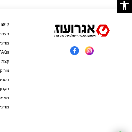
קישור
הצהרת
מדיני
FAQs
קצת ע
צור ק
הסניפ
תקנון
מאמרי
מדיני