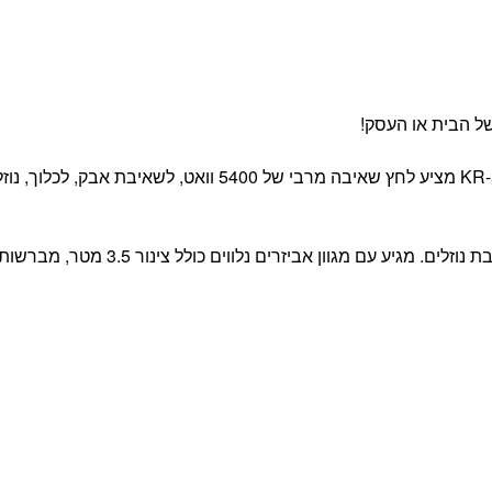
 של הבית או העסק!
עם שלושה מנועים עצמתיים של 1800W כל אחד, ה-KR-5600 מציע לחץ שאיבה מרבי של 5400 וואט, לשאיבת אבק, לכל
מושלם לניקוי רצפות, שטיחים, רהיטים, רכבים ואפילו שאיבת נוזלים. מגיע עם מגוון אביזרים נלווים כולל צינור 3.5 מטר, מ