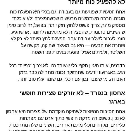
לא להפעיל כוח מיותר
אחת הטעויות שפוגעות גם בעבודה וגם בכלי היא הפעלת כוח
מוגזם. הרבה משתמשים מרגישים שכשהפצירה “לא אוכלת”
מספיק מהר, צריך פשוט ללחוץ חזק יותר. בפועל, זה לרוב סימן
שהשיניים סתומות, שהפצירה לא מתאימה לחומר, או שהגיע
הזמן לעבור לשלב עבודה אחר. הפעלת לחץ מיותר לא רק לא
פותרת את הבעיה — היא גם מאיצה שחיקה, מקשה על
השליטה, ולעיתים אפילו פוגעת באיכות פני השטח.
בדרנים, אותו היגיון תקף: כלי שעובד נכון לא צריך “כפייה” בכל
רגע. באגרועוז יודעים שתחזוקה נכונה מתחילה כבר בזמן
העבודה. מי שעובד נכון עם הכלי, גם שומר עליו טוב יותר.
אחסון בנפרד – לא זורקים פצירות חופשי
בארגז
אחת הסיבות הנפוצות לשחיקה מוקדמת של פצירות היא אחסון
לא נכון. כשפצירה נזרקת חופשי בתוך ארגז עם מפתחות,
פליירים, מקדחים וכלי מתכת אחרים, השיניים שלה מתחככות