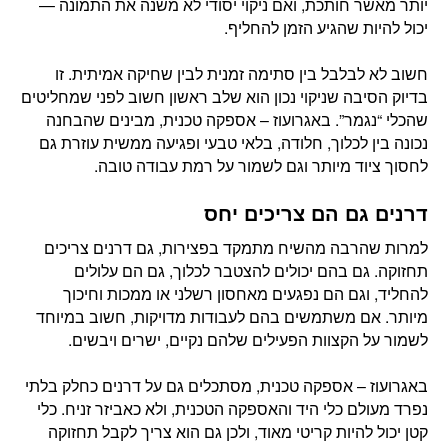
יותר מאשר חותכת, ואם ניקוי יסודי לא משנה את התמונה —
יכול להיות שהגיע הזמן להחליף.
חשוב לא לבלבל בין סתימה זמנית לבין שחיקה אמיתית. זו
בדיוק הסיבה שניקוי נכון הוא שלב ראשון חשוב לפני שמחליטים
שהכלי “נגמר”. באגרועוז – אספקה טכנית, מבינים שהבחנה
נכונה בין לכלוך, חלודה, בלאי טבעי ופגיעה ממשית עוזרת גם
לחסוך ציוד מיותר וגם לשמור על רמת עבודה טובה.
דרנים גם הם צריכים יחס
למרות שהרבה מהשיח מתמקד בפצירות, גם דרנים צריכים
תחזוקה. גם בהם יכולים להצטבר לכלוך, גם הם עלולים
להחליד, וגם הם נפגעים מאחסון רשלני או ממכות וחיכוך
מיותר. אם משתמשים בהם לעבודות מדויקות, חשוב במיוחד
לשמור על הקצוות הפעילים שלהם נקיים, ישרים ויבשים.
באגרועוז – אספקה טכנית, מסתכלים גם על דרנים כחלק בלתי
נפרד מעולם כלי היד והאספקה הטכנית, ולא כאביזר זניח. כלי
קטן יכול להיות קריטי מאוד, ולכן גם הוא צריך לקבל תחזוקה