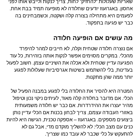
שאריות שעלולות “להחזיק” לחות, צריך לנקות ולייבש אותו לפני
אחסון. באגרועוז יודעים שחלודה לא מופיעה תמיד בבת אחת.
לפעמים היא מתחילה בצורה קלה ושקטה, וכשמבחינים בה
כבר יש פגיעה בתפקוד.
מה עושים אם הופיעה חלודה
אם נוצרה חלודה שטחית וקלה, לא חייבים למהר להיפרד
מהכלי. במקרים מסוימים אפשר לנקות אותה בזהירות, כל עוד
הפגיעה עדיין שטחית ולא אכלה את השיניים עצמן. חשוב לפעול
בעדינות, בלי להשתמש בשיטות אגרסיביות שעלולות לפגוע
יותר ממה שהן מתקנות.
המטרה היא להסיר את החלודה בלי לפגוע במבנה הפעיל של
הכלי. אם מדובר בחלודה קלה מאוד, לעיתים ניקוי נכון וטיפול
מהיר יעצרו את ההידרדרות. אם כבר יש חלודה משמעותית
באזורי העבודה עצמם, צריך לבחון בכנות אם הכלי עדיין נותן
ביצועים מספקים. באגרועוז – אספקה טכנית, הגישה היא להיות
כנים עם מצב הכלי: לא להשליך מוקדם מדי, אבל גם לא
להתעקש על כלי שכבר לא עובד כמו שצריך.