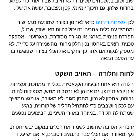
שוב ושוב במשטחים קשים. זה לא חייב לשבור אותן כדי לפגוע
בחדות שלהן. גם חיכוך יומיומי, קטן ומצטבר, עושה את שלו.
לכן,
פצירות ודרנים
כדאי לאחסן בצורה שמונעת מגע ישיר
ומתמיד עם כלים אחרים. זה יכול להיות תא ייעודי, שרוול,
הפרדה פנימית בארגז, או מגירה מסודרת. באגרועוז – אספקה
טכנית, רואים באחסון נכון חלק מהותי מהשמירה על כלי יד. לא
מספיק לנקות אם אחר כך זורקים את הכלי בצורה שפוגעת בו
עד הפעם הבאה.
לחות וחלודה – האויב השקט
חלודה היא אחת הבעיות הקלאסיות בכלי יד ממתכת, ופצירות
אינן יוצאות דופן. גם אם הן לא נרטבות ממש, מספיקות לחות
גבוהה, אחסון לא נכון, מחסן סגור ולא מאוורר, או מגע ממושך
עם לכלוך ושבבים כדי להתחיל תהליך של קורוזיה. ברגע
שמתחילה חלודה, במיוחד באזורי השיניים, הביצועים נפגעים.
זו בדיוק הסיבה שחשוב לשמור את הכלים במקום יבש יחסית,
נקי ומאוורר. אם הכלי עבד בתנאים רטובים, או אם יש עליו