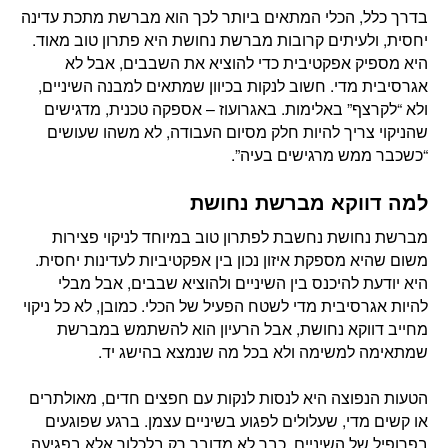
בדרך כלל, הכלי המתאים ביותר לכך הוא מברשת מתכת עדינה
יחסית, ולעיתים קרובות מברשת נחושת היא פתרון טוב מאוד.
היא מספיק אפקטיבית כדי להוציא את השבבים, אבל לא
אגרסיבית מדי. חשוב לנקות בכיוון שמתאים למבנה השיניים,
ולא “לקרצף” באלימות. באגרועוז – אספקה טכנית, מדגישים
שהניקוי צריך להיות חלק מסיום העבודה, לא משהו שעושים
“כשכבר ממש מרגישים בעיה”.
למה דווקא מברשת נחושת
מברשת נחושת נחשבת לפתרון טוב במיוחד לניקוי פצירות
משום שהיא מספקת איזון נכון בין אפקטיביות לעדינות יחסית.
היא יודעת להיכנס בין השיניים ולהוציא שבבים, אבל מבלי
להיות אגרסיבית מדי לשטח הפעיל של הכלי. כמובן, לא כל ניקוי
מחייב דווקא נחושת, אבל הרעיון הוא להשתמש במברשת
שמתאימה למשימה ולא בכל מה שנמצא בהישג יד.
הטעות הנפוצה היא לנסות לנקות עם חפצים חדים, מאולתרים
או קשים מדי, שעלולים לפגוע בשיניים עצמן. ברגע שפוגעים
בפרופיל של השיניים, כבר לא מדובר רק בלכלוך אלא בפגיעה