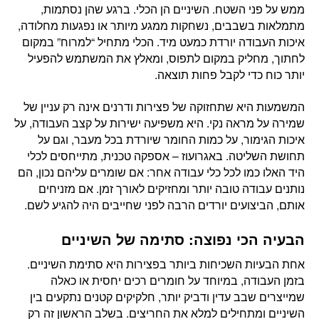
ממש על פני השטח. השיניים הן הכלי. ברגע שהן נסתמות,
מתמלאות בשבבים, נשחקות ממגע מיותר או נפגעות מחלודה,
איכות העבודה יורדת כמעט מיד. הכלי מתחיל “למרוח” במקום
לחתוך, מחליק במקום לתפוס, ומאלץ את המשתמש להפעיל
יותר כוח כדי לקבל פחות תוצאה.
המשמעות היא שתחזוקה של פצירות ודרנים אינה רק עניין של
שמירה על מראה נקי. היא משפיעה ישירות על קצב העבודה, על
איכות הגימור, על כמות החומר שיורדת בכל מעבר, וגם על
תחושת השליטה. באגרועוז – אספקה טכנית, מתייחסים לכלי
היד האלו כמו לכל כלי עבודה אחר: אם שומרים עליהם נכון, הם
נותנים עבודה טובה יותר ומחזיקים לאורך זמן. אם מזניחים
אותם, הביצועים יורדים הרבה לפני שחייבים היה להגיע לשם.
הבעיה הכי נפוצה: סתימה של השיניים
אחת הבעיות השכיחות ביותר בפצירות היא סתימת השיניים.
בזמן העבודה, במיוחד על חומרים רכים יחסית או כאלה
שמייצרים שבב עדין ודביק יותר, חלקיקים קטנים נתקעים בין
השיניים ומתחילים למלא את החריצים. בשלב הראשון זה רק