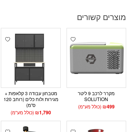
מוצרים קשורים
hlist
Add wishlist
מקרר לרכב 9 ליטר
מטבחון עבודה 3 קלאפות +
SOLUTION
מגירות ולוח כלים (רוחב 120
ס”מ)
499
₪
(כולל מע"מ)
1,790
₪
(כולל מע"מ)
hlist
Add wishlist