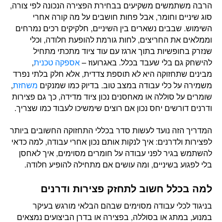
הרבה משתמשים משקיעים בבחירת הפצירה הנכונה לפי צורה,
סוג שיניים וחומר, אבל פחות חושבים על מה קורה אחרי
השימוש. שבבים נשארים בין השיניים, חלקיקים רכים נמרחים
וממלאים את החריצים, לחות גורמת להופעת חלודה, וכלי
שנזרק בחופשיות בתוך ארגז עם עוד ציוד מתכתי מתחיל
להישחק גם בלי שעבד בכלל. באגרועוז –
אספקה טכנית
,
מבינים שתחזוקה היא לא תוספת צדדית, אלא חלק בלתי נפרד
משמירה על כלי עבודה במצב טוב. בדיוק כמו שמנקים
משחזת
,
שומרים על סוללה או מאחסנים נכון ציוד מדידה, כך גם פצירות
ודרנים דורשים יחס נכון אם רוצים שימשיכו לעבוד כמו שצריך.
המדריך הזה נועד לעשות סדר בכללי התחזוקה החשובים ביותר
לפצירות ולדרנים: איך לנקות אותם נכון אחרי עבודה, למה כדאי
להשתמש בגיר לפני עבודה על חומרים מסוימים, איך לאחסן
בלי לפגוע בשיניים, ומה עושים אם מתחילה להופיע חלודה.
למה בכלל חשוב לתחזק פצירות ודרנים
בניגוד לכלי עבודה מסוימים שבהם הבלאי מורגש בעיקר
במנוע, במתג או בסוללה, בפצירה או בדרן הביצועים נמצאים