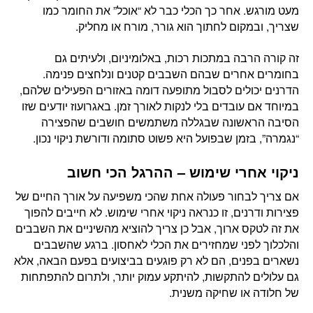
מעט מורגש. אחר כך הכלי כבר לא “אוכל” את החומר כמו
שצריך, ובמקום לחתוך הוא גורר, מורח או מחליק.
זה קורה הרבה במתכות רכות, באלומיניום, ולעיתים גם
בחומרים אחרים שבהם השבבים קטנים ונלחצים פנימה.
הדרנים יכולים לסבול מתופעה דומה באזורים הפעילים שלהם,
במיוחד אם עובדים בלי לנקות לאורך זמן. באגרועוז יודעים שזו
הסיבה הראשונה שבגללה משתמשים חושבים שהפצירה
“נגמרה”, בזמן שבפועל היא פשוט סתומה ודורשת ניקוי נכון.
ניקוי אחרי שימוש – ההרגל הכי חשוב
אם צריך לבחור פעולה אחת שהכי משפיעה על אורך החיים של
פצירות ודרנים, זו כנראה ניקוי אחרי שימוש. לא חייבים להפוך
את זה לטקס ארוך, אבל כן צריך להוציא מהשיניים את השבבים
והלכלוך לפני שמחזירים את הכלי לאחסון. ברגע שהשבבים
נשארים בפנים, הם לא רק פוגעים בביצועים בפעם הבאה, אלא
גם עלולים להתקשות, להיתקע עמוק יותר, ולתרום להתפתחות
של חלודה או שחיקה משנית.