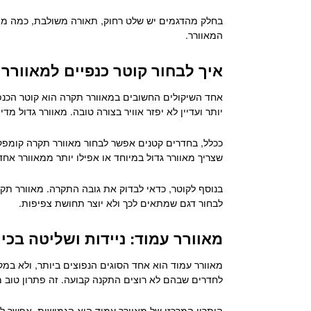
בחלק מהדגמים יש שלט רחוק, תאורה משולבת, כמה מהיר
המאוורר.
איך לבחור קוטר כנפיים למאוורר
אחד השיקולים החשובים במאוורר תקרה הוא קוטר הכנפיים
יותר ועדיין לא יפזר אוויר בצורה טובה. מאוורר גדול מדי
ככלל, בחדרים קטנים אפשר לבחור מאוורר תקרה קומפקטי י
שצריך מאוורר גדול במיוחד או אפילו יותר ממאוורר א
בנוסף לקוטר, כדאי לבדוק את גובה התקרה. מאוורר תקר
לבחור דגם שמתאים לכך ולא יוצר תחושת צפיפות.
מאוורר עמוד: ניידות ושליטה בכיוו
מאוורר עמוד הוא אחד הסוגים הנפוצים ביותר, ולא במקר
לחדרים שבהם לא רוצים התקנה קבועה. זה פתרון טוב מא
היתרון המרכזי של מאוורר עמוד הוא הגמישות. אפשר לה