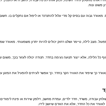
ן פשוט ונוח.
 מאוורר גבוה עם בסיס קל מדי עלול להתנדנד או ליפול אם נתקלים בו. חשוב 
פעול. מצב לילה, טיימר ושלט רחוק יכולים להיות יתרון משמעותי. מאוורר שמר
ף כל הלילה, אלא ייצור תנועה נעימה בחדר. תנודה יכולה לעזור בכך, משום 
וורר כך שיפזר את האוויר הקר בחדר. כך אפשר לעיתים להפעיל את המזגן על
ד
שולחן עבודה, משרד, חדר ילדים, עמדת מחשב, דלפק שירות או פינת לימודים. ה
 לאוורר את כל החדר, אלא את האדם שיושב לידו.