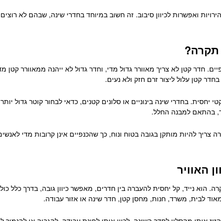
ויות ואפשרות לכיוון סיבוב. זה חשוב במיוחד בחדרי שינה, שבהם לא רוצים
 תקרה?
. חדר קטן לא צריך מאוורר גדול מדי, וחדר גדול לא ייהנה ממאוורר קטן מדי
 בחדר קטן עלול ליצור זרם חזק ולא נעים.
חסית. בחדרי שינה בינוניים או סלונים קטנים, כדאי לבחור קוטר גדול יותר. ב
חד, בהתאם למבנה החלל.
ה צריך להיות מותקן בגובה בטוח ונוח, כך שהכנפיים אינן קרובות מדי לאנשי
ן האוויר
ה. הוא נייד, קל יחסית להעברה בין חדרים, מאפשר כיוון גובה, בדרך כלל כו
וד לבית, משרד, חנות, מחסן קטן, חדר שינה או אזור עבודה.
זיז אותו מהסלון לחדר השינה, לכוון אותו לפינת עבודה, להגביה או להנמיך