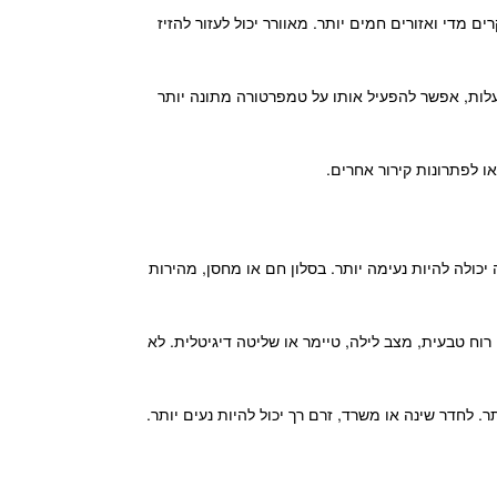
 מדי ואזורים חמים יותר. מאוורר יכול לעזור להזיז
ה יכול לשפר תחושת נוחות ואף לאפשר הפעלה של המזגן בטמפרטורה מעט גבוהה יותר. במקום להוריד את המזגן ל־20 מעלות, אפשר להפעיל אותו על טמפרטורה מתונה יותר
ו לפתרונות קירור אחרים.
ולה להיות נעימה יותר. בסלון חם או מחסן, מהירות
וח טבעית, מצב לילה, טיימר או שליטה דיגיטלית. לא
. לחדר שינה או משרד, זרם רך יכול להיות נעים יותר.