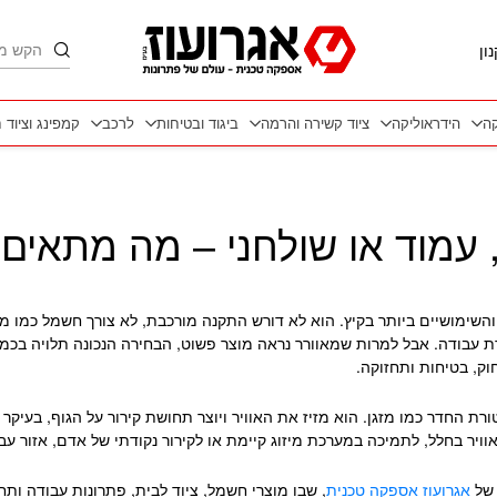
חיפוש
ון
קה
הידראוליקה
ציוד קשירה והרמה
ביגוד ובטיחות
לרכב
קמפינג וציוד 
 עמוד או שולחני – מה מתאים 
והשימושיים ביותר בקיץ. הוא לא דורש התקנה מורכבת, לא צורך חשמל כמו מ
 עבודה. אבל למרות שמאוורר נראה מוצר פשוט, הבחירה הנכונה תלויה בכמה
ק, בטיחות ותחזוקה.
 החדר כמו מזגן. הוא מזיז את האוויר ויוצר תחושת קירור על הגוף, בעיקר ב
ויר בחלל, לתמיכה במערכת מיזוג קיימת או לקירור נקודתי של אדם, אזור עב
 של
אגרועוז אספקה טכנית
, שבו מוצרי חשמל, ציוד לבית, פתרונות עבודה ות