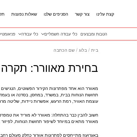
חזרה למעלה
Skip to Conten
קצת עלינו
צור קשר
הסניפים שלנו
שאלות נפוצות
תקנ
הטבות ומבצעים
כלי עבודה חשמליים
כלי עבודה
פניאומטי
בית
/
בלוג
/ שם הכתבה
בחירת מאוורר: תקרה,
מאוורר הוא אחד מפתרונות הקירור הפשוטים, הנגישים 
תחושת הנוחות בבית, במשרד, במחסן, בסדנה או בעמדת
עוצמת האוויר, רמת הרעש, אפשרות ניידות, שליטה מרחו
חשוב להבין כבר בהתחלה: מאוורר לא מוריד את טמפרטורת
מאוורר מתאים במיוחד לשיפור תחושת הנוחות, לפיזור או
באגרועוז מתייחסים לפתרונות אוורור כחלק מעולם רחב