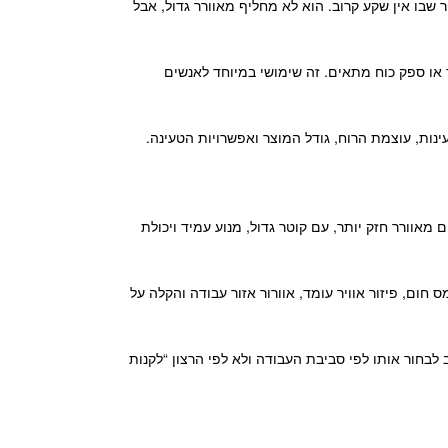
ל או אזור שבו אין שקע קרוב. הוא לא מחליף מאוורר גדול, אבל
הסוללה טעונה. מאוורר USB יכול להתחבר למחשב, מטען נייד או ספק כוח מתאים. זה שימושי במיוחד לאנשים
ינות, עוצמת הרוח, גודל המוצר ואפשרויות הטעינה.
מאוורר חזק יותר, עם קוטר גדול, מנוע עמיד ויכולת
ום, פיזור אוויר עומד, אוורור אזור עבודה והקלה על
 לבחור אותו לפי סביבת העבודה ולא לפי הרצון “לקנות