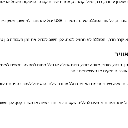
ים לשימוש אישי ונייד: שולחן עבודה, רכב, טיול, קמפינג, עמדת שירות קטנה, הפסקות חשמ
היתרון הוא עצמאות. מאוורר נטען לא תלוי בשקע בזמן העבודה, כל עוד 
א יקרר חדר, והסוללה לא תחזיק לנצח. לכן חשוב לבדוק את זמן העבודה בין טע
וויר
ן, סדנה, מוסך, אזור עבודה, חנות גדולה או חלל פתוח למחצה דורשים לעיתים 
ווררים חזקים או תעשייתיים יותר.
 אלא שיפור זרימת האוויר בחלל עבודה שלם. הוא יכול לעזור בהפחתת עומס ח
דול יותר ופחות מתאים לחללים שקטים כמו חדרי שינה או משרד קטן. לכן חשוב