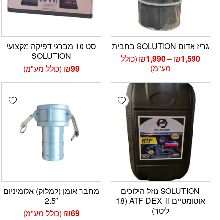
גריז אדום SOLUTION בחבית
סט 10 מברגי דפיקה מקצועי
SOLUTION
טווח
1,590
₪
–
1,990
₪
(כולל
מחירים:
מע"מ)
99
₪
(כולל מע"מ)
עד
hlist
Add wishlist
SOLUTION נוזל הילוכים
מחבר אומן (קמלוק) אלומיניום
אוטומטיים ATF DEX III (18
2.5″
ליטר)
69
₪
(כולל מע"מ)