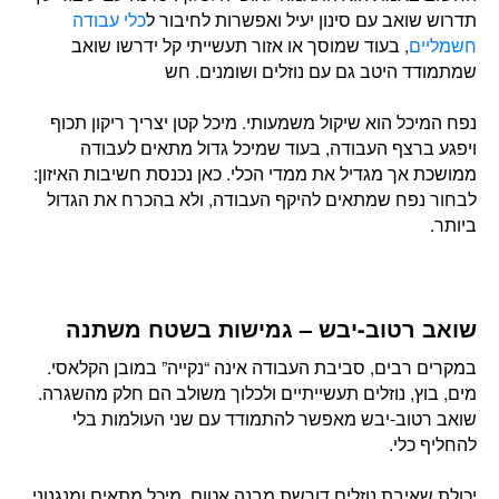
תדרוש שואב עם סינון יעיל ואפשרות לחיבור ל
כלי עבודה
חשמליים
, בעוד שמוסך או אזור תעשייתי קל ידרשו שואב
שמתמודד היטב גם עם נוזלים ושומנים. חש
נפח המיכל הוא שיקול משמעותי. מיכל קטן יצריך ריקון תכוף
ויפגע ברצף העבודה, בעוד שמיכל גדול מתאים לעבודה
ממושכת אך מגדיל את ממדי הכלי. כאן נכנסת חשיבות האיזון:
לבחור נפח שמתאים להיקף העבודה, ולא בהכרח את הגדול
ביותר.
שואב רטוב-יבש – גמישות בשטח משתנה
במקרים רבים, סביבת העבודה אינה “נקייה” במובן הקלאסי.
מים, בוץ, נוזלים תעשייתיים ולכלוך משולב הם חלק מהשגרה.
שואב רטוב-יבש מאפשר להתמודד עם שני העולמות בלי
להחליף כלי.
יכולת שאיבת נוזלים דורשת מבנה אטום, מיכל מתאים ומנגנוני