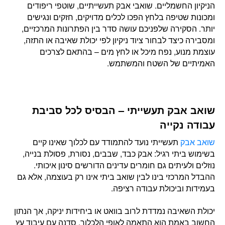
הניקיון החשמליים. שואבי אבק תעשייתיים, שוטפי ריפודים
ומכונות שטיפה בלחץ הפכו לכלים מדויקים, חזקים ונגישים
יותר. הסקירה שלפניכם עושה סדר בין הפתרונות המרכזיים,
ומסבירה כיצד לבחור ציוד ניקיון לפי יכולת שאיבה או התזה,
עוצמת מנוע, נפח מיכל או לחץ מים – בהתאם לצרכים
האמיתיים של השטח והמשתמש.
שואב אבק תעשייתי – הבסיס לכל סביבת
עבודה נקייה
שואב אבק
תעשייתי נועד להתמודד עם לכלוך שאינו קיים
בשימוש ביתי רגיל: אבק כבד, שבבים, נסורת, פסולת בנייה,
נוזלים ולעיתים גם חומרים עדינים הדורשים סינון איכותי.
ההבדל המרכזי בינו לבין שואב ביתי אינו רק בעוצמה, אלא גם
בעמידות וביכולת עבודה רציפה.
יכולת השאיבה נמדדת לרוב בוואט או ביחידות יניקה, אך הנתון
החשוב באמת הוא התאמה לאופי הלכלוך. סדנה עם עיבוד עץ