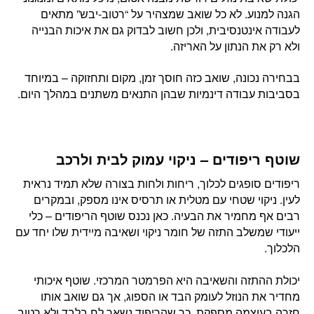
הגנה למנוע. לא כל שואב שמצהיר על “רטוב-יבש” מתאים
לעבודה אינטנסיבית, ולכן חשוב לבדוק גם את איכות הבנייה
ולא רק את הנתון על האריזה.
בבחירה נכונה, שואב כזה חוסך זמן, מקום ותחזוקה – במיוחד
בסביבות עבודה דינמיות שבהן התנאים משתנים במהלך היום.
שוטף ריפודים – ניקוי עמוק לבית ולרכב
ריפודים סופגים לכלוך, ריחות ולחות בצורה שלא תמיד נראית
לעין. ניקוי שטחי עם מטלית או תרסיס אינו מספק, ובמקרים
רבים אף מחמיר את הבעיה. כאן נכנס שוטף הריפודים – כלי
ייעודי שמשלב התזה של חומר ניקוי ושאיבה מיידית שלו יחד עם
הלכלוך.
יכולת ההתזה והשאיבה היא הפרמטר המרכזי. שוטף איכותי
מחדיר את הנוזל לעומק הבד או הספוג, אך גם שואב אותו
חזרה בעוצמה מספקת, כך שהריפוד נשאר לח בלבד ולא רטוב