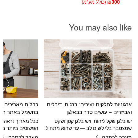
300
₪
(כולל מע"מ)
You may also like
ארגוניות לחלקים זעירים: ברגים, דיבלים
כבלים מאריכים לכ
ואביזרים – עושים סדר בבאלגן
בחשמל באתר העב
יש בלגן שקל לזהות, ויש בלגן קטן ושקט
כבל מאריך נראה כ
שמצטבר בלי לשים לב — עד שהוא מתחיל
הפשוטים ביותר בא
לשבש כל עבודה. דווקא
בבית. מחברים לשק
מעבר לכתבה
מעבר לכתבה