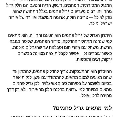
המנגל המסורתית. הפחמים, העשן, הריח והטעם הם חלק גדול
מהחוויה. רבים מעדיפים גריל פחמים בגלל התחושה שהוא
נותן לאוכל — צריבה חזקה, ארומה מעושנת ואווירה של אירוח
ישראלי מוכר.
היתרון הגדול של גריל פחמים הוא הטעם והחוויה. הוא מתאים
למי שנהנה מתהליך ההדלקה, סידור הפחמים, שליטה בגובה
הרשת, משחק עם אזורי חום וסבלנות עד שהגחלים מוכנות.
כאשר עובדים נכון, אפשר לקבל תוצאה מצוינת בבשרים,
ירקות, דגים ותוספות.
החיסרון הוא ההתעסקות. צריך להדליק פחמים, להמתין עד
שהם מגיעים למצב מתאים, להתמודד עם עשן, לנקות אפר
בסיום ולשמור על בטיחות סביב אש גלויה. לכן גריל פחמים
מתאים במיוחד למי שרואה בהכנה חלק מהאירוח, ולא רק דרך
מהירה להכין אוכל.
למי מתאים גריל פחמים?
גריל פחמים מתאים למי שמארח בגינה פתוחה, יוצא לשטח,