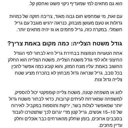
הוא גם מתאים למי שמעדיף ניקוי פשוט ואחסון קל.
עם זאת, מי שמחפש חום גבוה מאוד, צריבה חזקה של כמויות
גדולות או טעם מעושן מובהק, כנראה ירגיש מוגבל עם גריל
חשמלי. במקרה כזה, גריל פחמים או גז יהיה מתאים יותר.
גודל משטח הצלייה: כמה מקום באמת צריך?
אחת הטעויות הנפוצות בבחירת גריל היא לבחור לפי הגודל
החיצוני ולא לפי גודל משטח הצלייה. משטח הצלייה הוא החלק
החשוב באמת: עליו מונח המזון, והוא קובע כמה אפשר להכין
בכל סבב. גריל שנראה גדול מבחוץ לא בהכרח מציע שטח
צלייה גדול ונוח.
לזוג או משפחה קטנה, משטח צלייה קומפקטי יכול להספיק.
למשפחה שמארחת לעיתים קרובות, כדאי לבחור משטח גדול
יותר שמאפשר לצלות בשר, ירקות ותוספות במקביל. לאירוח
של 10–15 אנשים, גריל קטן מדי יגרום לכך שתצטרכו לעבוד
בסבבים ארוכים, בזמן שחלק מהאורחים כבר אוכלים וחלק
עדיין מחכים.