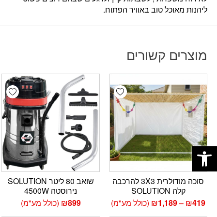
ליהנות מאוכל טוב באוויר הפתוח.
מוצרים קשורים
hlist
Add wishlist
פתח סרגל נגישות
סוכה מודולרית 3X3 להרכבה
שואב 80 ליטר SOLUTION
קלה SOLUTION
נירוסטה 4500W
טווח
419
₪
–
1,189
₪
(כולל מע"מ)
899
₪
(כולל מע"מ)
מחירים: