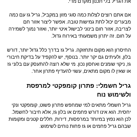
את הגריל בלי תכנון מוקדם מדי.
אם אתם רוצים לצלות כמה סוגי מזון במקביל, גריל גז עם כמה
מבערים יכול לתת גמישות טובה. אפשר ליצור אזור חם
לצריבה, אזור חום בינוני לבישול איטי יותר, ואזור נמוך לשמירה
על חום. זה יתרון משמעותי באירוח גדול.
החיסרון הוא מקום ותחזוקה. גריל גז בדרך כלל גדול יותר, דורש
בלון, ולעיתים גם יקר יותר. בנוסף, יש להקפיד על בדיקת חיבורי
גז, ניקוי שומנים ואחסון נכון. מי שלא רוצה להתעסק עם בלוני גז
או שאין לו מקום מתאים, עשוי להעדיף פתרון אחר.
גריל חשמלי: פתרון קומפקטי למרפסת
ולשימוש נוח
גריל חשמלי מתאים למי שמחפש פתרון פשוט, קומפקטי ונקי
יחסית. הוא אינו דורש פחמים או בלון גז, אלא חיבור לחשמל.
לכן הוא נפוץ במיוחד במרפסות, דירות, חללים קטנים ומקומות
שבהם גריל פחמים או גז פחות נוחים לשימוש.