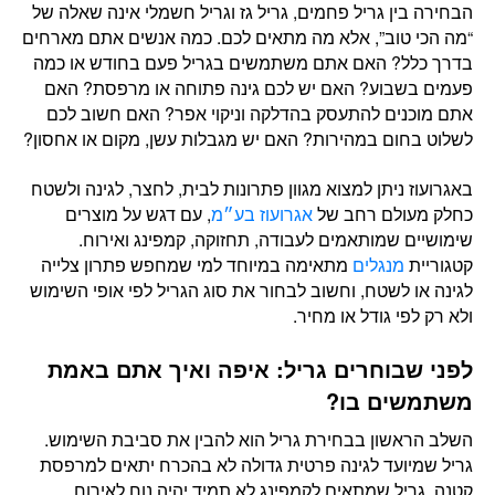
הבחירה בין גריל פחמים, גריל גז וגריל חשמלי אינה שאלה של
“מה הכי טוב”, אלא מה מתאים לכם. כמה אנשים אתם מארחים
בדרך כלל? האם אתם משתמשים בגריל פעם בחודש או כמה
פעמים בשבוע? האם יש לכם גינה פתוחה או מרפסת? האם
אתם מוכנים להתעסק בהדלקה וניקוי אפר? האם חשוב לכם
לשלוט בחום במהירות? האם יש מגבלות עשן, מקום או אחסון?
באגרועוז ניתן למצוא מגוון פתרונות לבית, לחצר, לגינה ולשטח
כחלק מעולם רחב של
אגרועוז בע״מ
, עם דגש על מוצרים
שימושיים שמותאמים לעבודה, תחזוקה, קמפינג ואירוח.
קטגוריית
מנגלים
מתאימה במיוחד למי שמחפש פתרון צלייה
לגינה או לשטח, וחשוב לבחור את סוג הגריל לפי אופי השימוש
ולא רק לפי גודל או מחיר.
לפני שבוחרים גריל: איפה ואיך אתם באמת
משתמשים בו?
השלב הראשון בבחירת גריל הוא להבין את סביבת השימוש.
גריל שמיועד לגינה פרטית גדולה לא בהכרח יתאים למרפסת
קטנה. גריל שמתאים לקמפינג לא תמיד יהיה נוח לאירוח