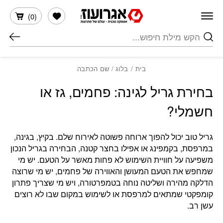
חזרה למעלה
Skip to Conten
הרשימה שלי
)
0
(
חיפוש
בית
/
בלוג
/ שם הכתבה
בחירת גריל לגינה: פחמים, גז או
חשמלי?
גריל טוב יכול להפוך ארוחה פשוטה לאירוח שלם. בקיץ, בגינה,
במרפסת, בקמפינג או אפילו בחצר קטנה, הבחירה בגריל הנכון
משפיעה על חוויית השימוש לא פחות מאשר על הטעם. יש מי
שמחפש את הטעם המעושן והאווירה של פחמים, יש מי שרוצה
הדלקה מהירה ושליטה נוחה בטמפרטורה, ויש מי שצריך פתרון
קומפקטי שמתאים למרפסת או לשימוש במקום שבו לא רוצים
עשן רב.