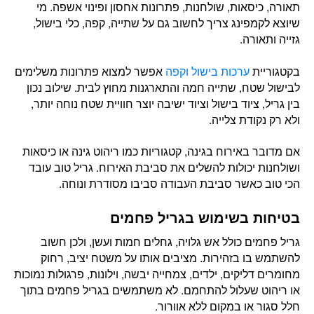
תאורה, כיסאות, שולחנות, פתרונות אחסון ופינוי אשפה. מי
שיוצא לקמפינג צריך לחשוב גם על שתייה, קפה, כלי בישול,
גזייה ותאורה.
בקטגוריית
ערכות בישול וקפה
אפשר למצוא פתרונות משלימים
לבישול שטח, שתייה חמה והתארגנות מחוץ לבית. שילוב נכון
בין גריל, ציוד בישול וציוד ישיבה יוצר חוויית שטח נוחה יותר,
ולא רק נקודת צלייה.
אם מדובר באירוח בגינה, קטגוריות כמו ריהוט גינה או כיסאות
ושולחנות יכולות להשלים את סביבת האירוח. גריל טוב עובד
הכי טוב כאשר סביבת העבודה סביבו מסודרת ונוחה.
בטיחות בשימוש בגריל פחמים
גריל פחמים כולל אש גלויה, גחלים חמות ועשן, ולכן חשוב
להשתמש בו בזהירות. מציבים אותו על משטח יציב, רחוק
מחומרים דליקים, ילדים, צמחייה יבשה, וילונות, פרגולות נמוכות
או ריהוט שעלול להתחמם. לא משתמשים בגריל פחמים בתוך
חלל סגור או במקום ללא אוורור.