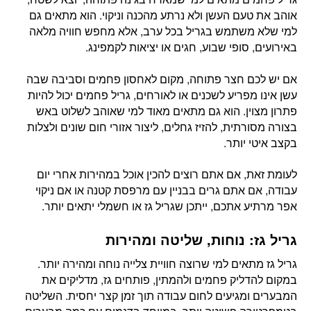
אוהב את טעם העשן ולא נרתע מהכנה וניקוי. הוא מתאים גם
למי שלא משתמש בגריל בכל ערב, אלא מחפש חוויה מלאה
באירועים, סופי שבוע, חגים או יציאות לקמפינג.
אם יש לכם חצר פתוחה, מקום לאחסון פחמים וסביבה שבה
עשן אינו מפריע לשכנים או לאורחים, גריל פחמים יכול להיות
פתרון מצוין. הוא גם מתאים מאוד למי שאוהב לשלוט באש
בצורה מסורתית, להזיז גחלים, ליצור אזורי חום שונים ולצלות
בקצב איטי יותר.
לעומת זאת, אם אתם רוצים להכין אוכל במהירות אחרי יום
עבודה, אם אתם גרים בבניין עם מרפסת קטנה או אם ניקוי
אפר מרתיע אתכם, ייתכן שגריל גז או חשמלי יתאים יותר.
גריל גז: נוחות, שליטה ומהירות
גריל גז מתאים למי שרוצה חוויית צלייה נוחה ומהירה יותר.
במקום להדליק פחמים ולהמתין, פותחים גז, מדליקים את
המבערים ומגיעים לחום עבודה תוך זמן קצר יחסית. השליטה