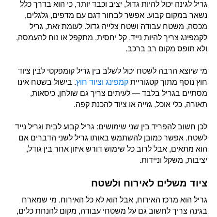
גריל לגינה יכול להיות גדול, יציב וכבד יותר, כי הוא בדרך כלל
נשאר במקום קבוע. אפשר לבחור דגם עם מדפים, גלגלים,
מכסה, משטח עבודה ושטח צלייה גדול. לעומת זאת, גריל
לקמפינג צריך להיות נייד, קל יחסית, מתקפל או נוח להעמסה,
ולא תופס מקום רב ברכב.
מי שיוצא הרבה לשטח יכול לשלב בין גריל קומפקטי לבין ציוד
חוץ נוסף מתוך קטגוריית
קמפינג וציוד חוץ
. בישול בשטח אינו
מסתיים בגריל בלבד — לעיתים צריך גם שולחן, כיסאות,
תאורה, כלי אוכל, גזייה או ציוד להכנת קפה.
לכן חשוב להפריד בין שני שימושים: גריל קבוע לבית וגריל נייד
לשטח. אפשר כמובן להשתמש באותו גריל לשני הדברים אם
הוא מתאים, אבל לרוב כל שימוש דורש איזון אחר בין גודל,
יציבות, משקל וניידות.
ציוד משלים לאירוח ולשטח
גריל הוא מרכז האירוח, אבל הוא לא כל האירוח. מי שמארח
בגינה צריך לחשוב גם על משטחי עבודה, מקום להנחת כלים,