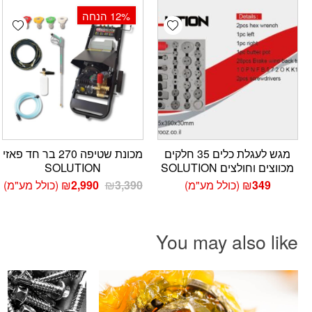
‫12% הנחה
עד
hlist
Add wishlist
מגש לעגלת כלים 35 חלקים
מכונת שטיפה 270 בר חד פאזי
מכווצים וחולצים SOLUTION
SOLUTION
המחיר
המחיר
349
₪
(כולל מע"מ)
3,390
₪
2,990
₪
(כולל מע"מ)
המקורי
הנוכחי
היה:
הוא:
₪2,990.
₪3,390.
You may also like