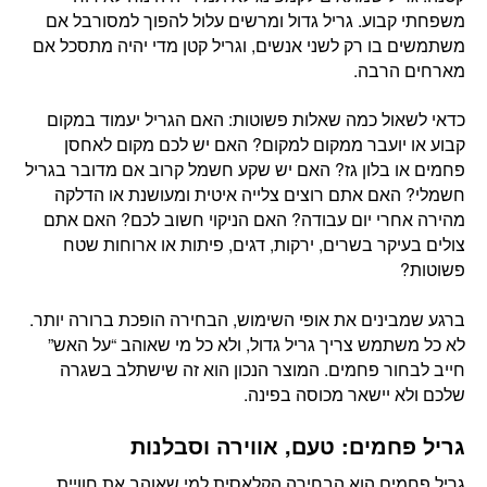
משפחתי קבוע. גריל גדול ומרשים עלול להפוך למסורבל אם
משתמשים בו רק לשני אנשים, וגריל קטן מדי יהיה מתסכל אם
מארחים הרבה.
כדאי לשאול כמה שאלות פשוטות: האם הגריל יעמוד במקום
קבוע או יועבר ממקום למקום? האם יש לכם מקום לאחסן
פחמים או בלון גז? האם יש שקע חשמל קרוב אם מדובר בגריל
חשמלי? האם אתם רוצים צלייה איטית ומעושנת או הדלקה
מהירה אחרי יום עבודה? האם הניקוי חשוב לכם? האם אתם
צולים בעיקר בשרים, ירקות, דגים, פיתות או ארוחות שטח
פשוטות?
ברגע שמבינים את אופי השימוש, הבחירה הופכת ברורה יותר.
לא כל משתמש צריך גריל גדול, ולא כל מי שאוהב “על האש”
חייב לבחור פחמים. המוצר הנכון הוא זה שישתלב בשגרה
שלכם ולא יישאר מכוסה בפינה.
גריל פחמים: טעם, אווירה וסבלנות
גריל פחמים הוא הבחירה הקלאסית למי שאוהב את חוויית