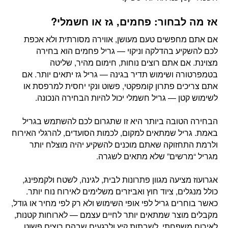
אז מה לבחור: פחמים, גז או חשמלי?
אם אתם מחפשים טעם מעושן, אווירה מסורתית ולא אכפת
לכם להשקיע בהדלקה וניקוי — גריל פחמים הוא בחירה
מצוינת. אם אתם רוצים נוחות, חימום מהיר, שליטה
בטמפרטורה ושימוש תדיר בגינה — גריל גז יתאים יותר. אם
אתם צריכים פתרון קומפקטי, פשוט ונקי יחסית למרפסת או
לשימוש קטן — גריל חשמלי יכול להיות הבחירה הנכונה.
הבחירה הטובה ביותר היא זו שתגרום לכם להשתמש בגריל
באמת. גריל שמתאים למקום, לכמות הסועדים, להרגלי האירוח
ולרמת התחזוקה שאתם מוכנים להשקיע יהיה מוצלח יותר
מגריל “מרשים” שלא מתאים לשגרה.
אגרועוז מציעה מגוון פתרונות לבית, לגינה, לשטח ולקמפינג,
כולל מנגלים, ציוד חוץ ואביזרים משלימים לאירוח נוח יותר.
כאשר בוחרים גריל לפי אופי השימוש ולא רק לפי מחיר או גודל,
מקבלים מוצר שמתאים יותר לחיים עצמם — לארוחות קטנות,
לאירוח משפחתי, לשבתות קיץ ולרגעים שבהם רוצים פשוט