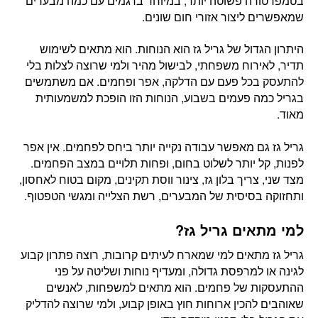
בטמפרטורה פשוטה יותר, במיוחד בדגמים עם כמה מבערים
שמאפשרים ליצור אזורי חום שונים.
היתרון הגדול של גריל גז הוא הנוחות. הוא מתאים לשימוש
תדיר, לאירוח משפחתי, לבישול מהיר ולמי שרוצה לצלות בלי
להתעסק בכל פעם עם הדלקה, אפר ופחמים. אם משתמשים
בגריל כמה פעמים בשבוע, הנוחות הזו הופכת למשמעותית
מאוד.
גריל גז גם מאפשר עבודה נקייה יותר ביחס לפחמים. אין אפר
לפנות, קל יותר לשלוט בחום, ופחות תלויים במצב הפחמים.
מצד שני, צריך בלון גז, צינור ווסת תקינים, מקום בטוח לאחסון,
ותחזוקה בסיסית של המבערים, רשת הצלייה ומגשי הטפטוף.
למי מתאים גריל גז?
גריל גז מתאים למי שמארח לעיתים קרובות, רוצה פתרון קבוע
לגינה או למרפסת גדולה, ומעדיף נוחות ושליטה על פני
ההתעסקות של פחמים. הוא מתאים למשפחות, לאנשים
שאוהבים להכין ארוחות חוץ באופן קבוע, ולמי שרוצה להדליק