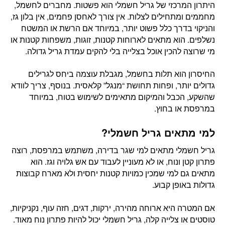
היתרון המרכזי של גריל חשמלי הוא פשטות. מחברים לחשמל,
מחממים ומתחילים לצלות. אין צורך לאחסן פחמים, אין בלון גז,
והניקוי בדרך כלל פשוט יותר, במיוחד אם הרשת או המשטח
נשלפים. הוא מתאים לארוחות קטנות, זוגות, משפחות קטנות או
מי שרוצה להכין אוכל בצלייה בלי להקים עמדת גריל גדולה.
החיסרון הוא תלות בחשמל, מגבלת עוצמה ביחס לגרילים
גדולים יותר, ופחות תחושת “מנגל” קלאסית. בנוסף, צריך לוודא
שהשקע, הכבל והמיקום מתאימים לשימוש בטוח, במיוחד
במרפסת או בחוץ.
למי מתאים גריל חשמלי?
גריל חשמלי מתאים למי שגר בדירה, משתמש במרפסת, רוצה
פתרון קטן ונוח, או לא מעוניין לעבוד עם אש גלויה וגז. הוא
מתאים גם למי שמכין כמויות קטנות יחסית ולא מארח קבוצות
גדולות באופן קבוע.
אם המטרה היא ארוחה מהירה, ירקות, דגים, חזה עוף, נקניקיות,
טוסטים או צלייה קלה, גריל חשמלי יכול להיות פתרון נוח מאוד.