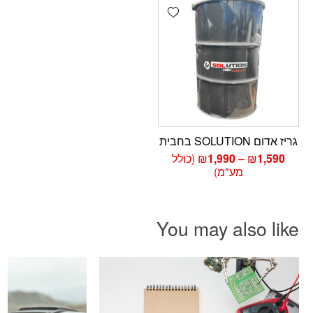
Add wishlist
גריז אדום SOLUTION בחבית
טווח
1,590
₪
–
1,990
₪
(כולל
מחירים:
מע"מ)
עד
You may also like