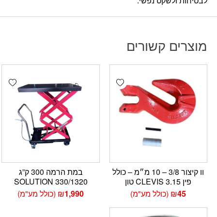
לבטיחות ולשקט נפשי.
מוצרים קשורים
hlist
Add wishlist
וו קיצור 3/8 – 10 מ״מ – כולל
במת הרמה 300 ק”ג
פין CLEVIS 3.15 טון
330/1320 SOLUTION
45
₪
(כולל מע"מ)
1,990
₪
(כולל מע"מ)