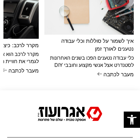
איך לשמור על סוללות וכלי עבודה
מקרר לרכב: כיצד ל
נטענים לאורך זמן
מקרר לרכב הוא אח
כלי עבודה נטענים הפכו בשנים האחרונות
לגמרי את חוויית הנ
לסטנדרט אצל אנשי מקצוע וחובבי DIY
בשטח. מי שכבר הת
מעבר לכתבה
מתקדמים. הם נוחים, ניידים, חזקים – וברוב
מעבר לכתבה
יודע
המקרים
פתח סרגל נגישות