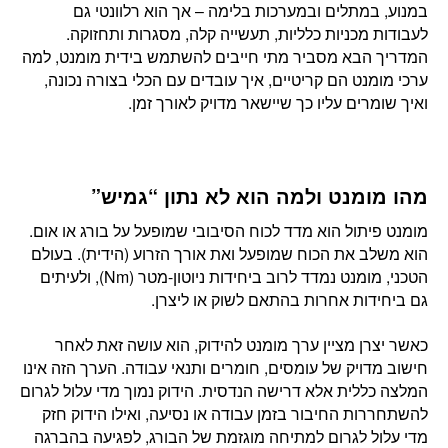
במנוע, במתלים ובמערכות בלימה – אך הוא רלוונטי גם
לעבודות מכניות כלליות, תעשייה קלה, מסגרות ותחזוקה.
המדריך הבא מסביר מתי חייבים להשתמש בידית מומנט, למה
ערכי מומנט הם קריטיים, איך עובדים עם הכלי בצורה נכונה,
ואיך שומרים עליו כך שיישאר מדויק לאורך זמן.
מהו מומנט ולמה הוא לא נתון “גמיש”
מומנט פיתול הוא מדד לכוח הסיבובי שמופעל על בורג או אום.
הוא משלב את הכוח שמופעל ואת אורך הזרוע (הידית). בעולם
הטכני, מומנט נמדד לרוב ביחידות ניוטון-מטר (Nm), ולעיתים
גם ביחידות אחרות בהתאם לשוק או ליצרן.
כאשר יצרן מציין ערך מומנט להידוק, הוא עושה זאת לאחר
חישוב מדויק של עומסים, חומרים ותנאי עבודה. הערך הזה אינו
המלצה כללית אלא דרישה הנדסית. הידוק נמוך מדי עלול לגרום
להשתחררות החיבור בזמן עבודה או נסיעה, ואילו הידוק חזק
מדי עלול לגרום למתיחה מוגזמת של הבורג, לפגיעה בהברגה