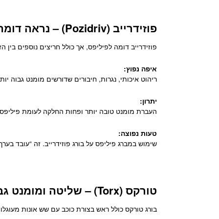
פוזידרייב (Pozidriv) – נראה דומה, מתנהג אחרת
פוזידרייב דומה לפיליפס, אך כולל חריצים נוספים בין הז
איפה נפוץ:
ריהוט איכותי, נגרות, חיבורים שדורשים מומנט גבוה יותר
יתרון:
העברת מומנט טובה יותר ופחות החלקה לעומת פיליפס.
טעות נפוצה:
שימוש במברג פיליפס על בורג פוזידרייב. זה “עובד בער
טורקס (Torx) – שליטה ומומנט גבוה
בורג טורקס כולל ראש בצורת כוכב עם שש אונות מעוגלות