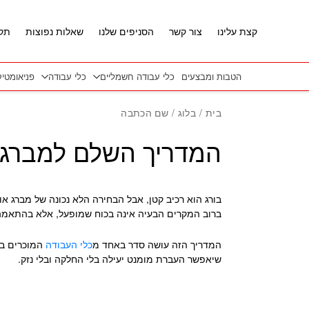
חזרה למעלה
Skip to Conten
קצת עלינו
צור קשר
הסניפים שלנו
שאלות נפוצות
תקנ
הטבות ומבצעים
כלי עבודה חשמליים
כלי עבודה
פניאומטי
בית
/
בלוג
/ שם הכתבה
המדריך השלם למברגים
בורג הוא רכיב קטן, אבל הבחירה הלא נכונה של מברג א
ברוב המקרים הבעיה אינה בכוח שמופעל, אלא בהתאמה
המדריך הזה עושה סדר באחד מ
כלי העבודה
המוכרים ביו
שיאפשר העברת מומנט יעילה בלי החלקה ובלי נזק.