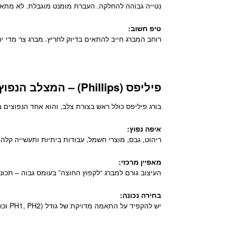
נטייה גבוהה להחלקה. העברת מומנט מוגבלת. לא מתאי
טיפ חשוב:
רוחב המברג חייב להתאים בדיוק לחריץ. מברג צר מדי יה
פיליפס (Phillips) – המצלב הנפוץ
בורג פיליפס כולל ראש בצורת צלב, והוא אחד הנפוצים ב
איפה נפוץ:
ריהוט, גבס, מוצרי חשמל, עבודות ביתיות ותעשייה קלה.
מאפיין מרכזי:
העיצוב גורם למברג “לקפוץ החוצה” בעומס גבוה – תכונה
בחירה נכונה:
יש להקפיד על התאמה מדויקת של גודל (PH1, PH2 וכו’). שימוש בגודל לא נכון הוא הגורם המרכזי להרס ראשי פיליפס.