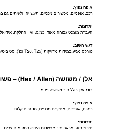
איפה נפוץ:
רכב, אופניים, מכשירים מכניים, תעשייה, ולעיתים גם ב
יתרונות:
העברת מומנט גבוהה מאוד. כמעט ואין החלקה. אידיאלי 
דגש חשוב:
טורקס מגיע במידות מדויקות (T20, T25 וכו’). סט ביטים איכותי עושה כאן הבדל גדול.
אלן / משושה (Hex / Allen) – פשוט וחזק
בורג אלן כולל חור משושה פנימי.
איפה נפוץ:
ריהוט, אופניים, מתקנים מכניים, מסגרות קלות.
יתרונות:
חיבור חזק, מראה נקי, אפשרות הידוק במקומות צרים.