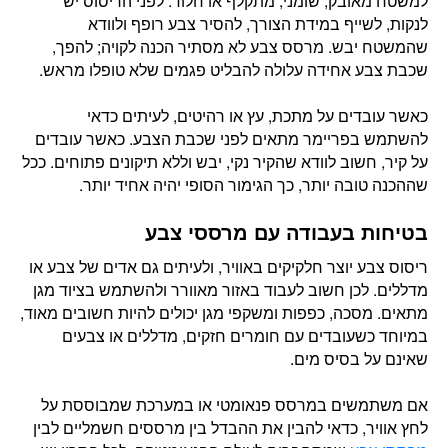
למשטח מאובק, שומני, מתקלף או חלוד. לפני הריסוס יש
לנקות, לשייף במידת הצורך, להסיר צבע רופף ולוודא
שהמשטח יבש. מרסס צבע לא מסתיר הכנה לקויה; להפך,
שכבת צבע אחידה עלולה להבליט פגמים שלא טופלו מראש.
כאשר עובדים על מתכת, עץ או רהיטים, לעיתים כדאי
להשתמש בפריימר מתאים לפני שכבת הצבע. כאשר עובדים
על קיר, חשוב לוודא שהקיר נקי, יבש וללא תיקונים פתוחים. ככל
שההכנה טובה יותר, כך הגימור הסופי יהיה אחיד יותר.
בטיחות בעבודה עם מרססי צבע
ריסוס צבע יוצר חלקיקים באוויר, ולעיתים גם אדים של צבע או
מדללים. לכן חשוב לעבוד באזור מאוורר ולהשתמש בציוד מגן
מתאים. מסכה, כפפות ומשקפי מגן יכולים להיות חשובים מאוד,
במיוחד כשעובדים עם חומרים חזקים, מדללים או צבעים
שאינם על בסיס מים.
אם משתמשים במרסס פנאומטי או במערכת שמבוססת על
לחץ אוויר, כדאי להבין את ההבדל בין מרססים חשמליים לבין