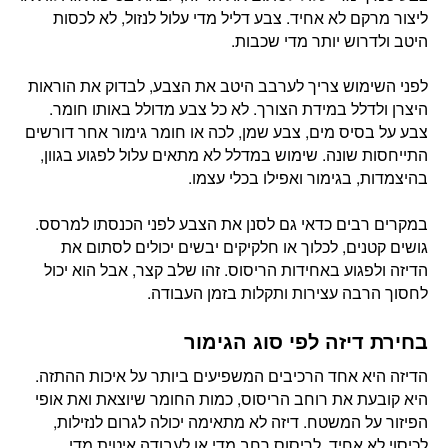
ליצור מרקם לא אחיד. צבע דליל מדי עלול לנזול, לא לכסות
היטב ולדרוש יותר מדי שכבות.
לפני השימוש צריך לערבב היטב את הצבע, לבדוק את הוראות
היצרן ולדלל במידת הצורך. לא כל צבע מדולל באותו חומר.
צבע על בסיס מים, צבע שמן, לכה או חומר גימור אחר דורשים
התייחסות שונה. שימוש במדלל לא מתאים עלול לפגוע בגוון,
בהיצמדות, בגימור ואפילו בכלי עצמו.
במקרים רבים כדאי גם לסנן את הצבע לפני הכנסתו למרסס.
גושים קטנים, לכלוך או חלקיקים יבשים יכולים לסתום את
הדיזה ולפגוע באחידות הריסוס. זהו שלב קצר, אבל הוא יכול
לחסוך הרבה עצירות ותקלות בזמן העבודה.
בחירת דיזה לפי סוג הגימור
הדיזה היא אחד הרכיבים המשפיעים ביותר על איכות ההתזה.
היא קובעת את רוחב הריסוס, כמות החומר שיוצאת ואת אופי
הפיזור על המשטח. דיזה לא מתאימה יכולה לגרום לנזילות,
לכיסוי לא אחיד, לריסוס רחב מדי או לעבודה איטית מדי.