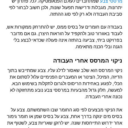
מרססי צבע
שמתחברים לעולם הפנאומטיקה. לכל פתרון יש
יתרונות, מגבלות ודרישות תפעול שונות, ולכן חשוב לבחור לפי
סביבת העבודה ולא רק לפי סוג ההתזה.
בעבודה עם חומרים על בסיס ממס, יש להתרחק ממקורות אש,
לעבוד באוורור טוב ולהקפיד על הוראות היצרן. גם אם מדובר
בפרויקט ביתי, צביעה בהתזה אינה פעולה שכדאי לבצע בלי
הגנה ובלי הכנה מתאימה.
ניקוי המרסס אחרי העבודה
ניקוי המרסס הוא שלב שאסור לדלג עליו. צבע שמתייבש בתוך
הדיזה, המיכל, הצינור או המעברים הפנימיים עלול לסתום את
הכלי, לפגוע באחידות הריסוס ולגרום לתקלות בשימוש הבא.
למעשה, חלק גדול מהבעיות במרססי צבע נובע מתחזוקה לא
נכונה אחרי העבודה.
את הניקוי מבצעים לפי סוג החומר שבו השתמשתם. צבע על
בסיס מים ינוקה בדרך אחת, צבע על בסיס שמן או חומר גימור
אחר ידרוש התייחסות שונה. יש לרוקן שאריות צבע, לשטוף את