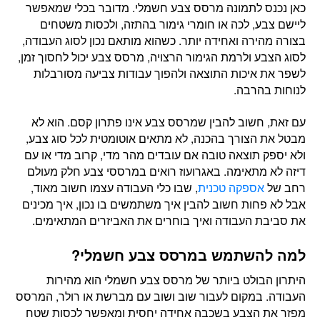
כאן נכנס לתמונה מרסס צבע חשמלי. מדובר בכלי שמאפשר
ליישם צבע, לכה או חומרי גימור בהתזה, ולכסות משטחים
בצורה מהירה ואחידה יותר. כשהוא מותאם נכון לסוג העבודה,
לסוג הצבע ולרמת הגימור הרצויה, מרסס צבע יכול לחסוך זמן,
לשפר את איכות התוצאה ולהפוך עבודות צביעה מסורבלות
לנוחות בהרבה.
עם זאת, חשוב להבין שמרסס צבע אינו פתרון קסם. הוא לא
מבטל את הצורך בהכנה, לא מתאים אוטומטית לכל סוג צבע,
ולא יספק תוצאה טובה אם עובדים מהר מדי, קרוב מדי או עם
דיזה לא מתאימה. באגרועוז רואים במרססי צבע חלק מעולם
רחב של
אספקה טכנית
, שבו כלי העבודה עצמו חשוב מאוד,
אבל לא פחות חשוב להבין איך משתמשים בו נכון, איך מכינים
את סביבת העבודה ואיך בוחרים את האביזרים המתאימים.
למה להשתמש במרסס צבע חשמלי?
היתרון הבולט ביותר של מרסס צבע חשמלי הוא מהירות
העבודה. במקום לעבור שוב ושוב עם מברשת או רולר, המרסס
מפזר את הצבע בשכבה אחידה יחסית ומאפשר לכסות שטח