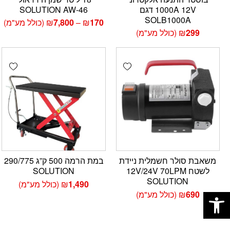
1000A 12V דגם
SOLUTION AW-46
SOLB1000A
טווח
170
₪
–
7,800
₪
(כולל מע"מ)
מחירים:
299
₪
(כולל מע"מ)
עד
hlist
Add wishlist
משאבת סולר חשמלית ניידת
במת הרמה 500 ק”ג 290/775
לשטח 12V/24V 70LPM
SOLUTION
SOLUTION
1,490
₪
(כולל מע"מ)
פתח סרגל נגישות
690
₪
(כולל מע"מ)