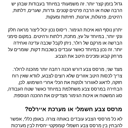
גדול בזמן קצר יותר. זה משמעותי במיוחד בעבודות שבהן יש
הרבה שטח או הרבה פרטים קטנים: גדרות, שערים, דלתות,
רהיטים, פרגולות, ארונות, חזיתות ומעקות.
יתרון נוסף הוא איכות הגימור. ריסוס נכון יכול ליצור מראה חלק
ונקי יותר, במיוחד על עץ, מתכת, דלתות ורהיטים. במקום סימני
הברשה או מרקם של רולר, ניתן לקבל שכבה עדינה ואחידה
יותר. זה נכון במיוחד כאשר עובדים בשכבות דקות, שומרים על
מרחק קבוע ומכינים היטב את הצבע.
מצד שני, מרסס צבע דורש הכנה רחבה יותר מהכנה לרולר.
צריך לכסות היטב אזורים שלא רוצים לצבוע, לוודא שאין רוח
חזקה, לדאוג לאוורור ולנקות את הכלי אחרי השימוש. לכן,
הבחירה במרסס צבע משתלמת במיוחד כאשר שטח העבודה,
סוג המשטח או איכות הגימור מצדיקים את ההכנה הנוספת.
מרסס צבע חשמלי או מערכת איירלס?
לא כל מרססי הצבע עובדים באותה צורה. באופן כללי, אפשר
להבחין בין מרסס צבע חשמלי קומפקטי יחסית לבין מערכות