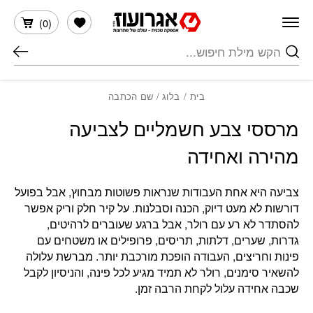
חזרה למעלה
Skip to Conten
הרשימה שלי
)
0
(
חיפוש
בית
/
בלוג
/ שם הכתבה
מרססי צבע חשמליים לצביעה
מהירה ואחידה
צביעה היא אחת העבודות שנראות פשוטות מבחוץ, אבל בפועל
דורשות לא מעט דיוק, הכנה וסבלנות. על קיר חלק וריק אפשר
להסתדר לא רע עם רולר, אבל ברגע שעוברים לרהיטים,
גדרות, שערים, דלתות, תריסים, פרופילים או משטחים עם
פינות וחריצים, העבודה הופכת מורכבת יותר. מברשת עלולה
להשאיר סימנים, רולר לא תמיד מגיע לכל פינה, והניסיון לקבל
שכבה אחידה עלול לקחת הרבה זמן.