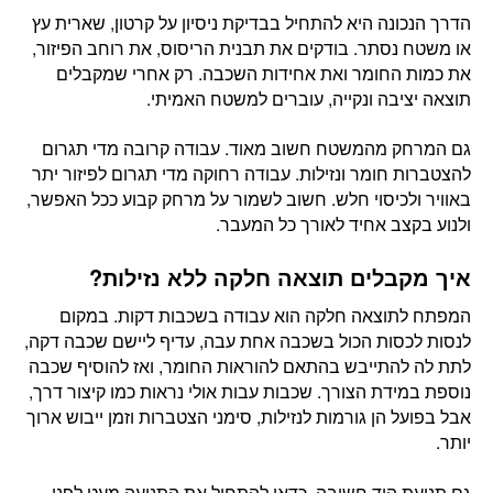
הדרך הנכונה היא להתחיל בבדיקת ניסיון על קרטון, שארית עץ
או משטח נסתר. בודקים את תבנית הריסוס, את רוחב הפיזור,
את כמות החומר ואת אחידות השכבה. רק אחרי שמקבלים
תוצאה יציבה ונקייה, עוברים למשטח האמיתי.
גם המרחק מהמשטח חשוב מאוד. עבודה קרובה מדי תגרום
להצטברות חומר ונזילות. עבודה רחוקה מדי תגרום לפיזור יתר
באוויר ולכיסוי חלש. חשוב לשמור על מרחק קבוע ככל האפשר,
ולנוע בקצב אחיד לאורך כל המעבר.
איך מקבלים תוצאה חלקה ללא נזילות?
המפתח לתוצאה חלקה הוא עבודה בשכבות דקות. במקום
לנסות לכסות הכול בשכבה אחת עבה, עדיף ליישם שכבה דקה,
לתת לה להתייבש בהתאם להוראות החומר, ואז להוסיף שכבה
נוספת במידת הצורך. שכבות עבות אולי נראות כמו קיצור דרך,
אבל בפועל הן גורמות לנזילות, סימני הצטברות וזמן ייבוש ארוך
יותר.
גם תנועת היד חשובה. כדאי להתחיל את התנועה מעט לפני