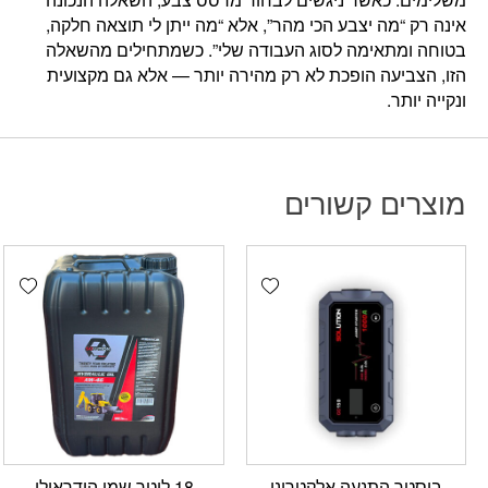
אינה רק “מה יצבע הכי מהר”, אלא “מה ייתן לי תוצאה חלקה,
בטוחה ומתאימה לסוג העבודה שלי”. כשמתחילים מהשאלה
הזו, הצביעה הופכת לא רק מהירה יותר — אלא גם מקצועית
ונקייה יותר.
מוצרים קשורים
hlist
Add wishlist
בוסטר התנעה אלקטרוני
18 ליטר שמן הידראולי