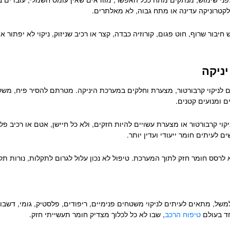
טרוניקה עדינה או מתח גבוה, לא מאלתרים.
בור שרוף, חוט פגום, קורוזיה כבדה, קצר או רכיב שניזוק, ניקוי לא יפתור א
יניקה
ם לניקוי קרבורטור, מצערת וחלקים במערכת היניקה. מטרתם להסיר פיח, משק
ים ומנועים קטנים.
וי קרבורטור או מצערת עשויים להיות חזקים, ולא כל חיישן, אטם או רכיב פ
 לרסס חומר חזק לתוך המערכת. טיפול לא נכון עלול לגרום לתקלות, נורות תק
למשל, מתאים לעיתים לניקוי משטחים פנימיים, ריפודים, פלסטיק, גומי, דשבור
חד בעולם
טיפוח הרכב
, שבו לא כל לכלוך מצדיק חומר תעשייתי חזק.