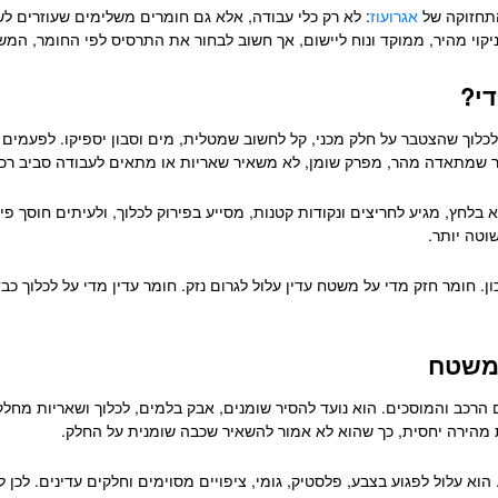
התחזוקה של
אגרועוז
: לא רק כלי עבודה, אלא גם חומרים משלימים שעוזרים לשמ
קוי מהיר, ממוקד ונוח ליישום, אך חשוב לבחור את התרסיס לפי החומר, המ
י?
לכלוך שהצטבר על חלק מכני, קל לחשוב שמטלית, מים וסבון יספיקו. לפעמים 
ר שמתאדה מהר, מפרק שומן, לא משאיר שאריות או מתאים לעבודה סביב רכי
א בלחץ, מגיע לחריצים ונקודות קטנות, מסייע בפירוק לכלוך, ולעיתים חוסך פ
וטה יותר.
 חומר חזק מדי על משטח עדין עלול לגרום נזק. חומר עדין מדי על לכלוך כב
 משטח
ם הרכב והמוסכים. הוא נועד להסיר שומנים, אבק בלמים, לכלוך ושאריות מ
ת מהירה יחסית, כך שהוא לא אמור להשאיר שכבה שומנית על החלק.
א עלול לפגוע בצבע, פלסטיק, גומי, ציפויים מסוימים וחלקים עדינים. לכן 