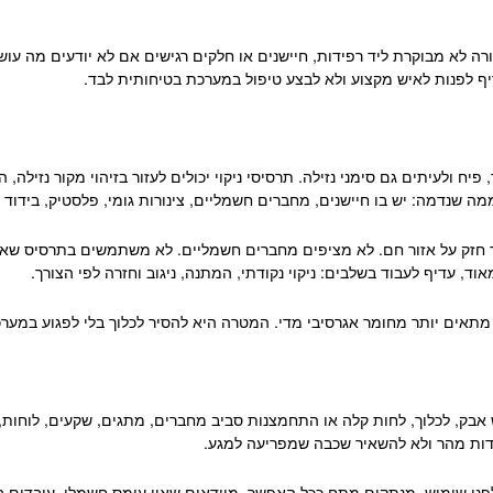
ה לא מבוקרת ליד רפידות, חיישנים או חלקים רגישים אם לא יודעים מה עוש
יף לפנות לאיש מקצוע ולא לבצע טיפול במערכת בטיחותית לבד.
ח ולעיתים גם סימני נזילה. תרסיסי ניקוי יכולים לעזור בזיהוי מקור נזילה, הס
ממה שנדמה: יש בו חיישנים, מחברים חשמליים, צינורות גומי, פלסטיק, בידוד 
מר חזק על אזור חם. לא מציפים מחברים חשמליים. לא משתמשים בתרסיס שאינ
וד, עדיף לעבוד בשלבים: ניקוי נקודתי, המתנה, ניגוב וחזרה לפי הצורך.
זר מתאים יותר מחומר אגרסיבי מדי. המטרה היא להסיר לכלוך בלי לפגוע במערכ
בק, לכלוך, לחות קלה או התחמצנות סביב מחברים, מתגים, שקעים, לוחות, ח
ות מהר ולא להשאיר שכבה שמפריעה למגע.
ני שימוש, מנתקים מתח ככל האפשר, מוודאים שאין עומס חשמלי, עובדים ב