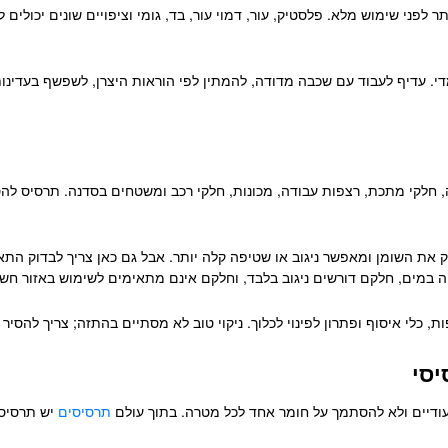
 לפני שימוש מלא. פלסטיק, עור, דמוי עור, בד, גומי וציפויים שונים יכול
די. עדיף לעבוד עם שכבה מדודה, להמתין לפי הוראות היצרן, לשפשף בעדינות 
דה, חלקי מתכת, רצפות עבודה, מכונות, חלקי רכב ומשטחים בסדנה. תרסיס להס
 את השומן ומאפשר ניגוב או שטיפה קלה יותר. אבל גם כאן צריך לבדוק התאמ
 במים, חלקם דורשים ניגוב בלבד, וחלקם אינם מתאימים לשימוש באזור חשמ
, כלי איסוף ופתרון לפינוי לכלוך. ניקוי טוב לא מסתיים בהתזה; צריך להסיר
יסי
ייעודיים ולא להסתמך על חומר אחד לכל מטרה. בתוך עולם
תרסיסים
יש תרסיסים