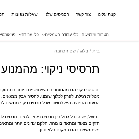
חזרה למעלה
Skip to Conten
קצת עלינו
צור קשר
הסניפים שלנו
שאלות נפוצות
תקנ
הטבות ומבצעים
כלי עבודה חשמליים
כלי עבודה
פניאומטי
בית
/
בלוג
/ שם הכתבה
תרסיסי ניקוי: מהמנוע
תרסיסי ניקוי הם מהחומרים השימושיים ביותר בתחזוקה
מטלית רגילה, לפרק לכלוך שומני, להסיר אבק ממגעים, 
הטעות הנפוצה היא לחשוב שכל תרסיס ניקוי מתאים לכל
בפועל, יש הבדל גדול בין תרסיס ניקוי בלמים, תרסיס לנ
חזקים מאוד ומתאדים מהר. חלקם עדינים יותר ומתאימי
משתמשים בהם במקום הלא נכון.