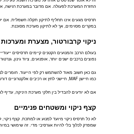
החזרת המערכת לפעולה. אם מדובר במערכת רגישה, אלק
תרסיס מגעים אינו תחליף לתיקון תקלה חשמלית. אם יש חי
במקרים מסוימים, אך לא לתיקון מערכת מסוכנת.
ניקוי קרבורטור, מצערת ומערכות 
בעולם הרכב והמנועים הקטנים קיימים תרסיסים ייעודיי
נפוצים ברכבים ישנים יותר, אופנועים, ציוד גינון, גנרטור
גם כאן חשוב מאוד להשתמש רק לפי הייעוד. חומרים לניק
כמו חיישן MAF, חיישני לחץ או רכיבים אלקטרוניים דורשים לעיתים חומר ייעודי ועדין יותר.
אם לא יודעים להבדיל בין חלקי מערכת היניקה, עדיף לא
קצף ניקוי ומשטחים פנימיים
לא כל תרסיס ניקוי מיועד למנוע או למתכת. קצף ניקוי, 
שמפרק לכלוך בלי להיות אגרסיבי מדי. זה שימושי במיו