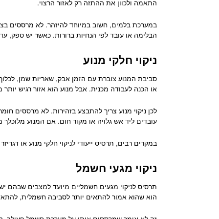
התאמה ולכוון את ההתזה רק לאזור הרצוי.
במערכת בלמים, חשוב במיוחד להיזהר. לא מרססים בצור
הבלימה או עובד לפי הנחיות ברורות. כאשר יש ספק, עד
ניקוי חלקי מנוע
סביבת המנוע צוברת עם הזמן אבק, שאריות שמן, לכלוך, פי
או הכנה לעבודה מכנית. אבל מנוע הוא אזור רגיש יותר 
לכן ניקוי מנוע צריך להתבצע בזהירות. לא מרססים חו
עובדים ליד אש גלויה או מקור חום. אם המנוע מלוכלך מא
במקרים רבים, תרסיס ייעודי לניקוי חלקי מנוע או דגרי
ניקוי מגעי חשמל
תרסיס לניקוי מגעים חשמליים מיועד למצבים שבהם יש א
הוא שהוא אמור להתאים יותר לסביבה חשמלית, להתאד
זה לא אומר שמרססים אותו על מערכת חשמל פעילה. לפ