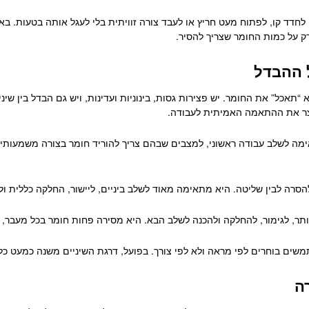
לחדד קו, לפתוח מעט חריץ או לעבד צורה זוויתית בלי לעגל אותה בטעות. ב
 על כמות החומר שצריך להסיר.
 ההבדל
תאכל” את החומר. יש פצירות גסות, בינוניות ועדינות, ויש גם הבדל בין שיניי
יוצר את ההתאמה האמיתית לעבודה.
מה לשלב עבודה ראשוני, למצבים שבהם צריך להוריד חומר בצורה משמעותית י
צב להסרה לבין שליטה. היא מתאימה מאוד לשלב ביניים, ליישור, החלקה כללית
ותר, לגימור, להחלקה ולהכנה לשלב הבא. היא מסירה פחות חומר בכל מעבר, א
שים בוחרים לפי מראה ולא לפי צורך. בפועל, דרגת השיניים משנה כמעט כל
ה