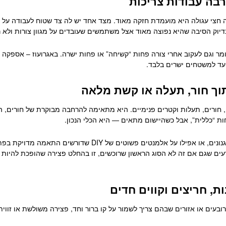
בה עבודות צריכות
ה חצי עגולה היא מועמדת חזקה מאוד. מצד אחד יש לה צד שטוח לעבודה על 
בדיוק הסיבה שהיא נפוצה מאוד אצל משתמשים שעובדים על מגוון צורות ולא ר
וגם לעקוב אחרי צורה פחות “קשיחה” או פחות ישרה. באגרועוז – אספקה טכנ
עד למשטחים ישרים בלבד.
תוך חור, תעלה או קשת מלאה
, חורים, תעלות וקטרים פנימיים. היא מתאימה להרחבה מבוקרת של חורים,
חות “כללית”, אבל כשהיישום מתאים — היא הכלי הנכון.
במקרים רבים, מי שעובד על חלקי מתכת, פרופילים, מנגנונים, או א
ודעים שגם אם זה לא הסוג הראשון שרוכשים, זו בהחלט פצירה שהופכת להיו
ת, חריצים וקווים חדים
ובעים או אזורים שבהם צריך לשמור על קו ברור וחד, פצירה משולשת או זווי