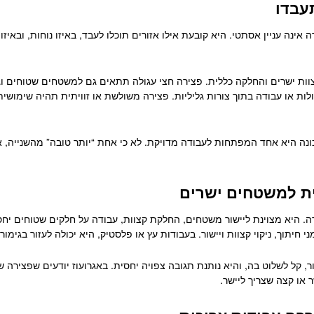
עבדו
אינה עניין אסתטי. היא קובעת אילו אזורים תוכלו לעבד, באיזו נוחות, ובאי
ת ישרים והחלקה כללית. פצירה חצי עגולה תתאים גם למשטחים שטוחים וגם
ת או עבודה בתוך צורות גליליות. פצירה משולשת או זוויתית תהיה שימושית 
ונה היא אחד המפתחות לעבודה מדויקת. לא כי אחת “יותר טובה” מהשנייה, א
ת למשטחים ישרים
ה. היא מצוינת ליישור משטחים, החלקת קצוות, עבודה על חלקים שטוחים יחס
תוך, ניקוי קצוות ויישור. בעבודות עץ או פלסטיק, היא יכולה לעזור בגימור
ר, קל לשלוט בה, והיא נותנת תגובה צפויה יחסית. באגרועוז יודעים שפצירה
או קצה שצריך ליישר.