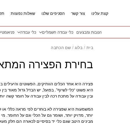
חזרה למעלה
Skip to Conten
קצת עלינו
צור קשר
הסניפים שלנו
שאלות נפוצות
תקנ
הטבות ומבצעים
כלי עבודה חשמליים
כלי עבודה
פניאומטי
בית
/
בלוג
/ שם הכתבה
בחירת הפצירה המתאימה
פצירה היא אחד הכלים הוותיקים, הפשוטים והיעילים בי
היא פשוט “כלי לשיוף”. בפועל, יש הבדל גדול מאוד בין 
ובין עבודה על מתכת רכה לבין עבודה על חומר קשה יותר
המשמעות היא שפצירה לא בוחרים לפי מראה כללי או לפ
יותר, מדויק יותר, ושומר גם על הכלי וגם על החומר. 
מבינים היטב שגם כלי יד בסיסיים לכאורה הם חלק מעול