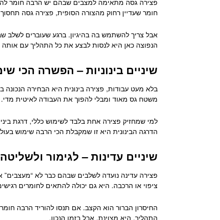
פצירה גסה מתאימה למצבים שבהם יש הרבה חומר להסיר
חומר שעדיין רחוק מהצורה הסופית, פצירה גסה תחסוך זמ
אבל צריך להשתמש בה בהיגיון. ברגע שעוברים לשלב שבו
הנפוצה כאן היא לנסות לבצע את כל התהליך עם אותה פ
שיניים בינוניות – הפשרה הכי שי
בלא מעט עבודות, פצירה בינונית היא הבחירה הנכונה 
משטח גס מאוד ומבלי להפוך את העבודה לאיטית מדי.
למי שמחזיק פצירה אחת בלבד לשימוש כללי, דרגת ביניים
הדרגה הבינונית היא זו שמקבלת הכי הרבה שימוש בעולם
שיניים עדינות – לגימור ולשליטה
פצירה עדינה נועדה לשלבים שבהם כבר לא “מעצבים” את
ציפוי או הרכבה. היא גם יכולה להתאים לחומרים רגישי
החיסרון הברור הוא הקצב. אם תנסו להוריד הרבה חומר 
התהליך. היא מצוינת, אבל בזמן הנכון.