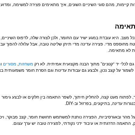
רות קיימות, מהם סוגי השיניים השונים, איך מתאימים פצירה למשימה, ומדוע
תאימה
ל מצב. היא עובדת במגע ישיר עם החומר, ולכן לצורה שלה, לדפוס השיניים,
ח מחוספס מדי. פצירה עדינה מדי תיתן שליטה טובה, אבל עלולה להפוך עבו
ית לא מתאימה.
גם לכלי יד “קטנים” מתוך הבנה מקצועית אמיתית. לא רק
משחזות
,
מסורים
ו
מ
, לשמור על קצב נכון, ולבצע גם עבודות עדינות וגם הסרת חומר משמעותית בצ
, לפתוח מעט קצה, להחליק חיתוך, לשפר התאמה בין חלקים או לבצע גימור י
ת עדינה, בתיקונים, בפרזול וב-DIY.
ועל מהר ובאגרסיביות, הפצירה נותנת למשתמש תחושת חומר, קצב מבוקר, ויכ
, התאמה הדרגתית או עיבוד ידני נקודתי, לפצירה טובה יש ערך עצום.